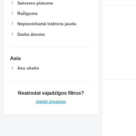
Satveres platums
Ražīgums
Nepieciešamā traktora jauda
Darba ātrums
Asis
Asu skaits
Neatrodat vajadzīgos filtrus?
Ieteikt izmaiņas