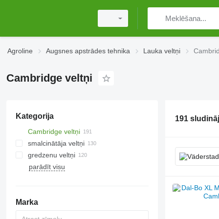
Agroline
Augsnes apstrādes tehnika
Lauka veltņi
Cambrid
Cambridge veltņi
Kategorija
191 sludinā
Cambridge veltņi
smalcinātāja veltņi
gredzenu veltņi
parādīt visu
Marka