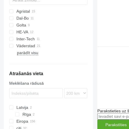
Agristal
Dal-Bo
Golta
Minimax
HE-VA
Multiflex
Inter-Tech
Väderstad
Vari-Master
Zirkon
Lion
KL
KZK
parādīt visu
Carrier
Rexius
Rollex
Atrašanās vieta
Meklēšana rādiusā
Latvija
Parakstieties uz 
Rīga
Eiropa
Parakstīties
citi
Polija