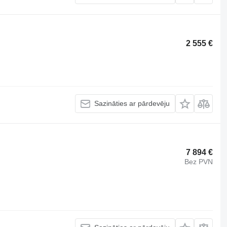
2 555 €
Sazināties ar pārdevēju
7 894 €
Bez PVN