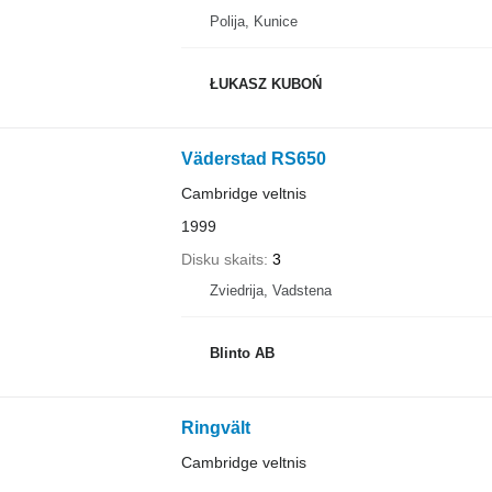
Polija, Kunice
ŁUKASZ KUBOŃ
Väderstad RS650
Cambridge veltnis
1999
Disku skaits
3
Zviedrija, Vadstena
Blinto AB
Ringvält
Cambridge veltnis