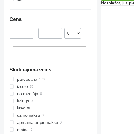
Nospiežot, jūs pi
Vācija
Ukraina
Norvēģija
Cena
Austrija
Zviedrija
–
Rumānija
Lietuva
Itālija
parādīt visu
Sludinājuma veids
pārdošana
izsole
no ražotāja
līzings
kredīts
uz nomaksu
apmaiņa ar piemaksu
maiņa