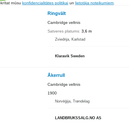
ekrītat mūsu
konfidencialitātes politikai
un
lietotāja noteikumiem
.
Ringvält
Cambridge veltnis
Satveres platums
3,6 m
Zviedrija, Karlstad
Klaravik Sweden
Åkerrull
Cambridge veltnis
1900
Norvēģija, Trøndelag
LANDBRUKSSALG.NO AS