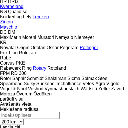
HR
HRB
Kverneland
NG
Qualidisc
Köckerling
Lely
Lemken
Zirkon
Maschio
DC
DM
MaxiMarin
Moreni
Muratori
Namyslo
Niemeyer
KR
Novatar
Origin
Ortolan
Oscar
Pegoraro
Pöttinger
Fox
Lion
Rotocare
Rabe
Corvus
PKE
Rabewerk
Ring
Rotary
Rotoland
FPM RD 300
Rotor
Saphir
Schmidt
Shaktiman
Sicma
Solmax Steel
Spearhead
Sulky
Suokone
Techalliance
Veles-Agro
Vigolo
Vogel & Noot
Voshod
Vynmashpostach
Wärtsilä
Yetter
Zavod
Moroza
Överum
Özdöken
parādīt visu
Atrašanās vieta
Meklēšana rādiusā
Latvija
citi