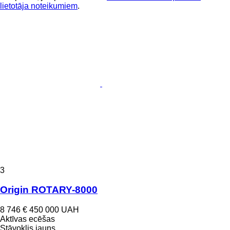
lietotāja noteikumiem
.
3
Origin ROTARY-8000
8 746 €
450 000 UAH
Aktīvas ecēšas
Stāvoklis
jauns