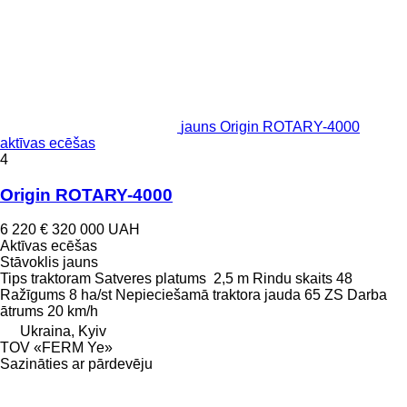
jauns Origin ROTARY-4000
aktīvas ecēšas
4
Origin ROTARY-4000
6 220 €
320 000 UAH
Aktīvas ecēšas
Stāvoklis
jauns
Tips
traktoram
Satveres platums
2,5 m
Rindu skaits
48
Ražīgums
8 ha/st
Nepieciešamā traktora jauda
65 ZS
Darba
ātrums
20 km/h
Ukraina, Kyiv
TOV «FERM Ye»
Sazināties ar pārdevēju