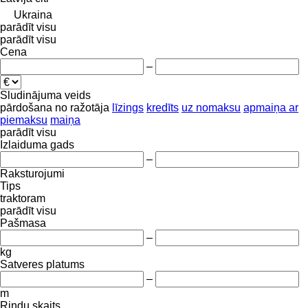
Ukraina
parādīt visu
parādīt visu
Cena
–
Sludinājuma veids
pārdošana
no ražotāja
līzings
kredīts
uz nomaksu
apmaiņa ar
piemaksu
maiņa
parādīt visu
Izlaiduma gads
–
Raksturojumi
Tips
traktoram
parādīt visu
Pašmasa
–
kg
Satveres platums
–
m
Rindu skaits