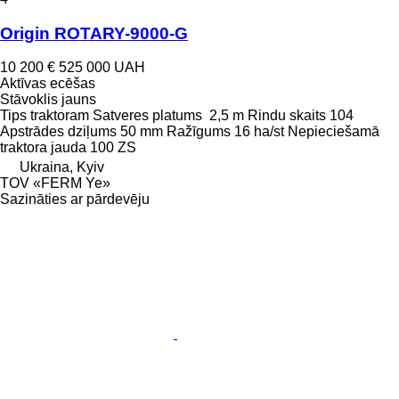
Origin ROTARY-9000-G
10 200 €
525 000 UAH
Aktīvas ecēšas
Stāvoklis
jauns
Tips
traktoram
Satveres platums
2,5 m
Rindu skaits
104
Apstrādes dziļums
50 mm
Ražīgums
16 ha/st
Nepieciešamā
traktora jauda
100 ZS
Ukraina, Kyiv
TOV «FERM Ye»
Sazināties ar pārdevēju