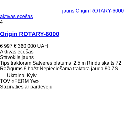
jauns Origin ROTARY-6000
aktīvas ecēšas
4
Origin ROTARY-6000
6 997 €
360 000 UAH
Aktīvas ecēšas
Stāvoklis
jauns
Tips
traktoram
Satveres platums
2,5 m
Rindu skaits
72
Ražīgums
8 ha/st
Nepieciešamā traktora jauda
80 ZS
Ukraina, Kyiv
TOV «FERM Ye»
Sazināties ar pārdevēju