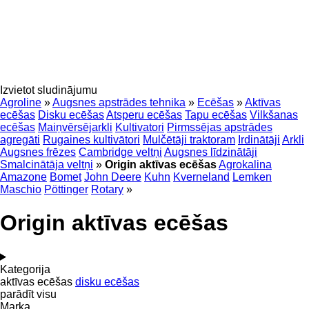
Izvietot sludinājumu
Agroline
»
Augsnes apstrādes tehnika
»
Ecēšas
»
Aktīvas
ecēšas
Disku ecēšas
Atsperu ecēšas
Tapu ecēšas
Vilkšanas
ecēšas
Maiņvērsējarkli
Kultivatori
Pirmssējas apstrādes
agregāti
Rugaines kultivātori
Mulčētāji traktoram
Irdinātāji
Arkli
Augsnes frēzes
Cambridge veltņi
Augsnes līdzinātāji
Smalcinātāja veltņi
»
Origin aktīvas ecēšas
Agrokalina
Amazone
Bomet
John Deere
Kuhn
Kverneland
Lemken
Maschio
Pöttinger
Rotary
»
Origin aktīvas ecēšas
Kategorija
aktīvas ecēšas
disku ecēšas
parādīt visu
Marka