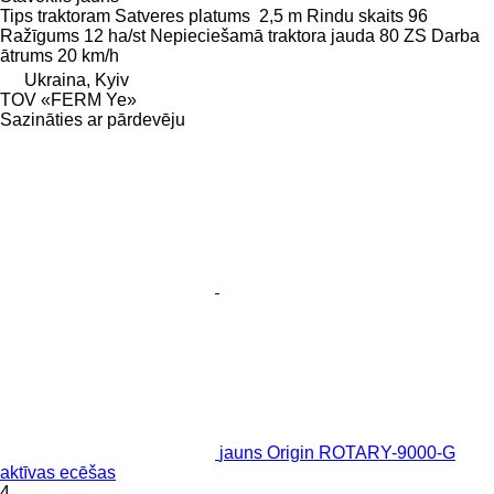
Tips
traktoram
Satveres platums
2,5 m
Rindu skaits
96
Ražīgums
12 ha/st
Nepieciešamā traktora jauda
80 ZS
Darba
ātrums
20 km/h
Ukraina, Kyiv
TOV «FERM Ye»
Sazināties ar pārdevēju
jauns Origin ROTARY-9000-G
aktīvas ecēšas
4