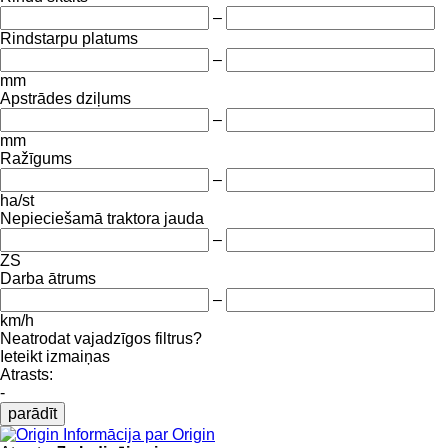
–
Rindstarpu platums
–
mm
Apstrādes dziļums
–
mm
Ražīgums
–
ha/st
Nepieciešamā traktora jauda
–
ZS
Darba ātrums
–
km/h
Neatrodat vajadzīgos filtrus?
Ieteikt izmaiņas
Atrasts:
-
parādīt
Informācija par Origin