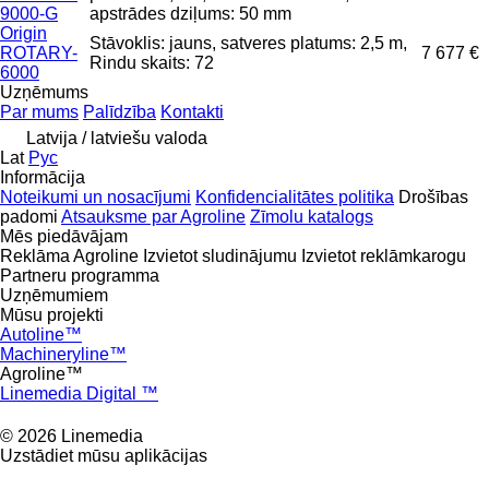
9000-G
apstrādes dziļums: 50 mm
Origin
Stāvoklis: jauns, satveres platums: 2,5 m,
ROTARY-
7 677 €
Rindu skaits: 72
6000
Uzņēmums
Par mums
Palīdzība
Kontakti
Latvija / latviešu valoda
Lat
Рус
Informācija
Noteikumi un nosacījumi
Konfidencialitātes politika
Drošības
padomi
Atsauksme par Agroline
Zīmolu katalogs
Mēs piedāvājam
Reklāma Agroline
Izvietot sludinājumu
Izvietot reklāmkarogu
Partneru programma
Uzņēmumiem
Mūsu projekti
Autoline™
Machineryline™
Agroline™
Linemedia Digital ™
© 2026 Linemedia
Uzstādiet mūsu aplikācijas