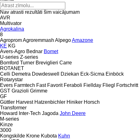
Nav atrasti rezultāti šim vaicājumam
AVR
Multivator
Agrokalina
8
Agroprom
Agroremmash
Alpego
Amazone
KE
KG
Avers-Agro
Bednar
Bomet
U-series
Z-series
Bomford Turner
Breviglieri
Carre
ROTANET
Celli
Demetra
Dowdeswell
Dziekan
Eck-Sicma
Einböck
Rotarystar
Evers
Farmtech
Fast
Favorit
Feraboli
Fiellday
Fliegl
Fortschritt
GST
Grazioli
Grimme
GF
Güttler
Harvest
Hatzenbichler
Hiniker
Horsch
Transformer
Howard
Inter-Tech
Jagoda
John Deere
M-series
Kinze
3000
Kongskilde
Krone
Kubota
Kuhn