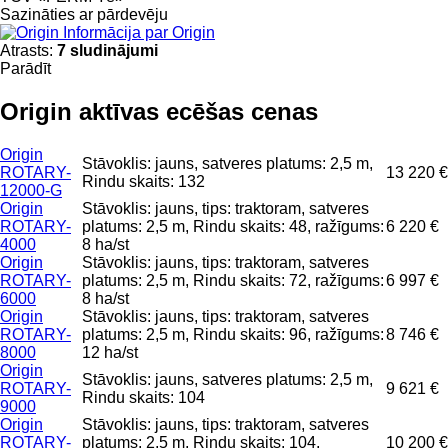
Sazināties ar pārdevēju
Informācija par Origin
Atrasts:
7 sludinājumi
Parādīt
Origin aktīvas ecēšas cenas
Origin
Stāvoklis: jauns, satveres platums: 2,5 m,
ROTARY-
13 220 €
Rindu skaits: 132
12000-G
Origin
Stāvoklis: jauns, tips: traktoram, satveres
ROTARY-
platums: 2,5 m, Rindu skaits: 48, ražīgums:
6 220 €
4000
8 ha/st
Origin
Stāvoklis: jauns, tips: traktoram, satveres
ROTARY-
platums: 2,5 m, Rindu skaits: 72, ražīgums:
6 997 €
6000
8 ha/st
Origin
Stāvoklis: jauns, tips: traktoram, satveres
ROTARY-
platums: 2,5 m, Rindu skaits: 96, ražīgums:
8 746 €
8000
12 ha/st
Origin
Stāvoklis: jauns, satveres platums: 2,5 m,
ROTARY-
9 621 €
Rindu skaits: 104
9000
Origin
Stāvoklis: jauns, tips: traktoram, satveres
ROTARY-
platums: 2,5 m, Rindu skaits: 104,
10 200 €