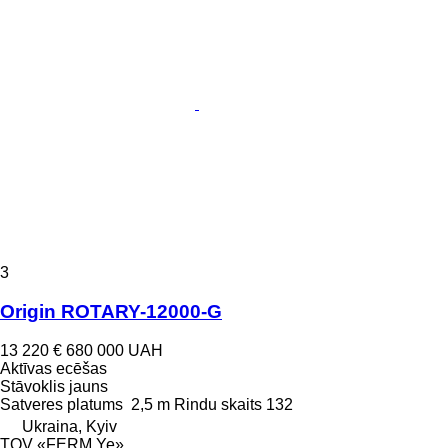
3
Origin ROTARY-12000-G
13 220 €
680 000 UAH
Aktīvas ecēšas
Stāvoklis
jauns
Satveres platums
2,5 m
Rindu skaits
132
Ukraina, Kyiv
TOV «FERM Ye»