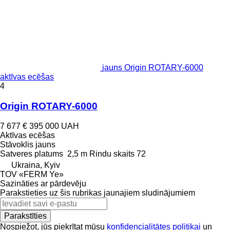
jauns Origin ROTARY-6000
aktīvas ecēšas
4
Origin ROTARY-6000
7 677 €
395 000 UAH
Aktīvas ecēšas
Stāvoklis
jauns
Satveres platums
2,5 m
Rindu skaits
72
Ukraina, Kyiv
TOV «FERM Ye»
Sazināties ar pārdevēju
Parakstieties uz šis rubrikas jaunajiem sludinājumiem
Parakstīties
Nospiežot, jūs piekrītat mūsu
konfidencialitātes politikai
un