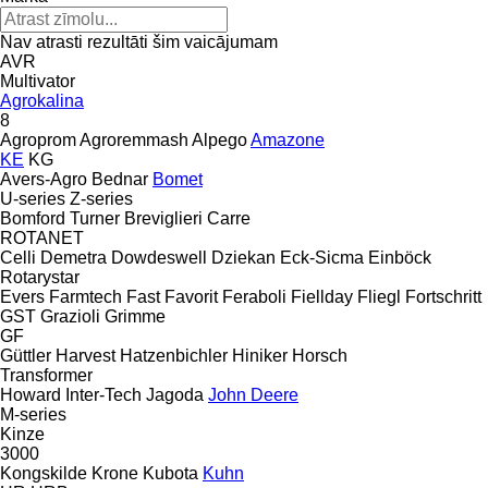
Nav atrasti rezultāti šim vaicājumam
AVR
Multivator
Agrokalina
8
Agroprom
Agroremmash
Alpego
Amazone
KE
KG
Avers-Agro
Bednar
Bomet
U-series
Z-series
Bomford Turner
Breviglieri
Carre
ROTANET
Celli
Demetra
Dowdeswell
Dziekan
Eck-Sicma
Einböck
Rotarystar
Evers
Farmtech
Fast
Favorit
Feraboli
Fiellday
Fliegl
Fortschritt
GST
Grazioli
Grimme
GF
Güttler
Harvest
Hatzenbichler
Hiniker
Horsch
Transformer
Howard
Inter-Tech
Jagoda
John Deere
M-series
Kinze
3000
Kongskilde
Krone
Kubota
Kuhn