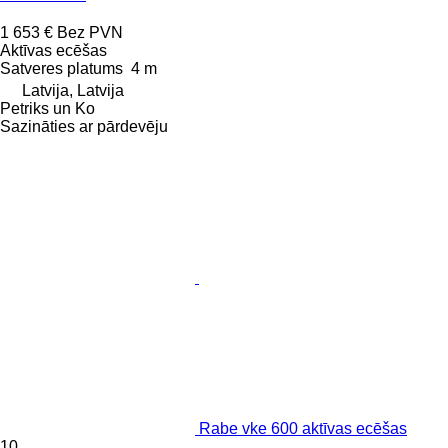
1 653 €
Bez PVN
Aktīvas ecēšas
Satveres platums
4 m
Latvija, Latvija
Petriks un Ko
Sazināties ar pārdevēju
Rabe vke 600 aktīvas ecēšas
10