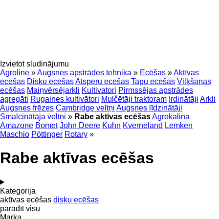
Izvietot sludinājumu
Agroline
»
Augsnes apstrādes tehnika
»
Ecēšas
»
Aktīvas
ecēšas
Disku ecēšas
Atsperu ecēšas
Tapu ecēšas
Vilkšanas
ecēšas
Maiņvērsējarkli
Kultivatori
Pirmssējas apstrādes
agregāti
Rugaines kultivātori
Mulčētāji traktoram
Irdinātāji
Arkli
Augsnes frēzes
Cambridge veltņi
Augsnes līdzinātāji
Smalcinātāja veltņi
»
Rabe aktīvas ecēšas
Agrokalina
Amazone
Bomet
John Deere
Kuhn
Kverneland
Lemken
Maschio
Pöttinger
Rotary
»
Rabe aktīvas ecēšas
Kategorija
aktīvas ecēšas
disku ecēšas
parādīt visu
Marka