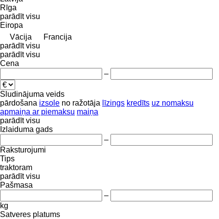
Rīga
parādīt visu
Eiropa
Vācija
Francija
parādīt visu
parādīt visu
Cena
–
Sludinājuma veids
pārdošana
izsole
no ražotāja
līzings
kredīts
uz nomaksu
apmaiņa ar piemaksu
maiņa
parādīt visu
Izlaiduma gads
–
Raksturojumi
Tips
traktoram
parādīt visu
Pašmasa
–
kg
Satveres platums