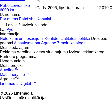
m
Rabe corvus pke
Gads: 2006, tips: traktoram
22 010 €
6000 ka
Uzņēmums
Par mums
Palīdzība
Kontakti
Latvija / latviešu valoda
Lat
Рус
Informācija
Noteikumi un nosacījumi
Konfidencialitātes politika
Drošības
padomi
Atsauksme par Agroline
Zīmolu katalogs
Mēs piedāvājam
Reklāma Agroline
Izvietot sludinājumu
Izvietot reklāmkarogu
Partneru programma
Uzņēmumiem
Mūsu projekti
Autoline™
Machineryline™
Agroline™
Linemedia Digital ™
© 2026 Linemedia
Uzstādiet mūsu aplikācijas