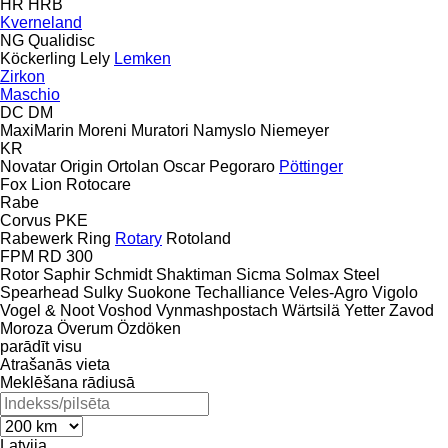
HR
HRB
Kverneland
NG
Qualidisc
Köckerling
Lely
Lemken
Zirkon
Maschio
DC
DM
MaxiMarin
Moreni
Muratori
Namyslo
Niemeyer
KR
Novatar
Origin
Ortolan
Oscar
Pegoraro
Pöttinger
Fox
Lion
Rotocare
Rabe
Corvus
PKE
Rabewerk
Ring
Rotary
Rotoland
FPM RD 300
Rotor
Saphir
Schmidt
Shaktiman
Sicma
Solmax Steel
Spearhead
Sulky
Suokone
Techalliance
Veles-Agro
Vigolo
Vogel & Noot
Voshod
Vynmashpostach
Wärtsilä
Yetter
Zavod
Moroza
Överum
Özdöken
parādīt visu
Atrašanās vieta
Meklēšana rādiusā
Latvija