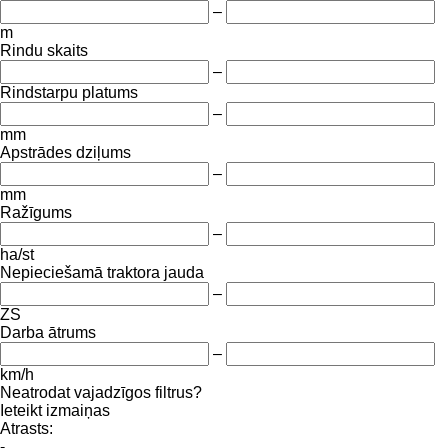
–
m
Rindu skaits
–
Rindstarpu platums
–
mm
Apstrādes dziļums
–
mm
Ražīgums
–
ha/st
Nepieciešamā traktora jauda
–
ZS
Darba ātrums
–
km/h
Neatrodat vajadzīgos filtrus?
Ieteikt izmaiņas
Atrasts:
-