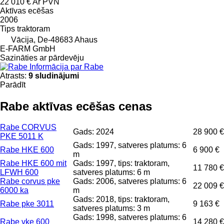
22 010 €
Ar PVN
Aktīvas ecēšas
2006
Tips
traktoram
Vācija, De-48683 Ahaus
E-FARM GmbH
Sazināties ar pārdevēju
Informācija par Rabe
Atrasts:
9 sludinājumi
Parādīt
Rabe aktīvas ecēšas cenas
Rabe CORVUS
Gads: 2024
28 900 €
PKE 5011 K
Gads: 1997, satveres platums: 6
Rabe HKE 600
6 900 €
m
Rabe HKE 600 mit
Gads: 1997, tips: traktoram,
11 780 €
LFWH 600
satveres platums: 6 m
Rabe corvus pke
Gads: 2006, satveres platums: 6
22 009 €
6000 ka
m
Gads: 2018, tips: traktoram,
Rabe pke 3011
9 163 €
satveres platums: 3 m
Gads: 1998, satveres platums: 6
Rabe vke 600
14 280 €