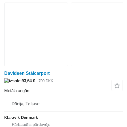
Davidsen Stålcarport
93,64 €
700 DKK
Metāla angārs
Dānija, Tølløse
Klaravik Denmark