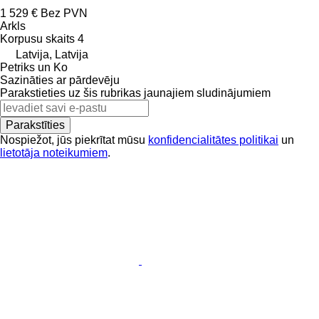
1 529 €
Bez PVN
Arkls
Korpusu skaits
4
Latvija, Latvija
Petriks un Ko
Sazināties ar pārdevēju
Parakstieties uz šis rubrikas jaunajiem sludinājumiem
Parakstīties
Nospiežot, jūs piekrītat mūsu
konfidencialitātes politikai
un
lietotāja noteikumiem
.