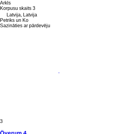
Arkls
Korpusu skaits
3
Latvija, Latvija
Petriks un Ko
Sazināties ar pārdevēju
3
Överum 4