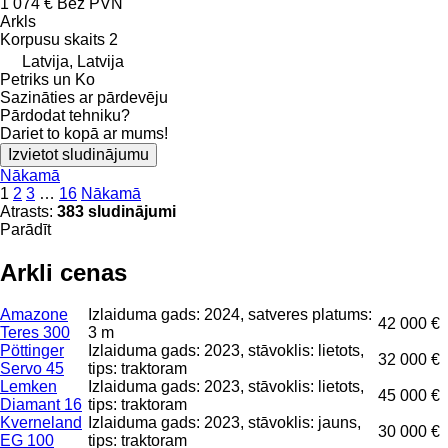
1 074 €
Bez PVN
Arkls
Korpusu skaits
2
Latvija, Latvija
Petriks un Ko
Sazināties ar pārdevēju
Pārdodat tehniku?
Dariet to kopā ar mums!
Izvietot sludinājumu
Nākamā
1
2
3
…
16
Nākamā
Atrasts:
383 sludinājumi
Parādīt
Arkli cenas
Amazone
Izlaiduma gads: 2024, satveres platums:
42 000 €
Teres 300
3 m
Pöttinger
Izlaiduma gads: 2023, stāvoklis: lietots,
32 000 €
Servo 45
tips: traktoram
Lemken
Izlaiduma gads: 2023, stāvoklis: lietots,
45 000 €
Diamant 16
tips: traktoram
Kverneland
Izlaiduma gads: 2023, stāvoklis: jauns,
30 000 €
EG 100
tips: traktoram