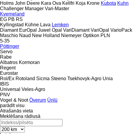
Holms
John Deere
Kara Ova
Kellfri
Koja
Krone
Kubota
Kuhn
Challenger
Manager
Vari-Master
Kverneland
EG
PB
RS
Kyllingstad
Kühne
Lava
Lemken
Diamant
EurOpal
Juwel
Opal
VariDiamant
VariOpal
VarioPack
Maschio
Naud
New Holland
Niemeyer
Optikon
PLN
5-35
Pöttinger
Servo
Rabe
Albatros
Kormoran
Regent
Eurostar
Rol/Ex
Rotoland
Sicma
Steeno
Tsekhovyk-Agro
Unia
IBIS
Universal
Veles-Agro
PNV
Vogel & Noot
Överum
Ünlü
parādīt visu
Atrašanās vieta
Meklēšana rādiusā