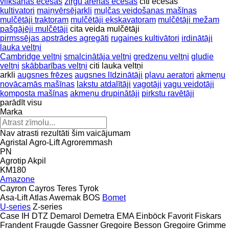
vilkšanas ecēšas
zirgu arēnas ecēšas
citi ecēšas
kultivatori
maiņvērsējarkli
muļčas veidošanas mašīnas
mulčētāji traktoram
mulčētāji ekskavatoram
mulčētāji mežam
pašgājēji mulčētāji
cita veida mulčētāji
pirmssējas apstrādes agregāti
rugaines kultivātori
irdinātāji
lauka veltņi
Cambridge veltņi
smalcinātāja veltņi
gredzenu veltņi
gludie
veltņi
skābbarības veltņi
citi lauka veltņi
arkli
augsnes frēzes
augsnes līdzinātāji
pļavu aeratori
akmeņu
novācamās mašīnas
lakstu atdalītāji
vagotāji
vagu veidotāji
komposta mašīnas
akmeņu drupinātāji
pirkstu ravētāji
parādīt visu
Marka
Nav atrasti rezultāti šim vaicājumam
Agristal
Agro-Lift
Agroremmash
PN
Agrotip
Akpil
KM180
Amazone
Cayron
Cayros
Teres
Tyrok
Asa-Lift
Atlas
Awemak
BOS
Bomet
U-series
Z-series
Case IH
DTZ
Demarol
Demetra
EMA
Einböck
Favorit
Fiskars
Frandent
Fraugde
Gassner
Gregoire Besson
Gregoire
Grimme