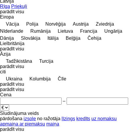
Latvija
Rīga
Priekuļi
parādīt visu
Eiropa
Vācija
Polija
Norvēģija
Austrija
Zviedrija
Nīderlande
Rumānija
Lietuva
Francija
Ungārija
Dānija
Slovākija
Itālija
Beļģija
Čehija
Lielbritānija
parādīt visu
Āzija
Tadžikistāna
Turcija
parādīt visu
citi
Ukraina
Kolumbija
Čīle
parādīt visu
parādīt visu
Cena
–
Sludinājuma veids
pārdošana
izsole
no ražotāja
līzings
kredīts
uz nomaksu
apmaiņa ar piemaksu
maiņa
parādīt visu