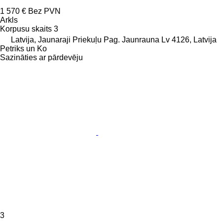
1 570 €
Bez PVN
Arkls
Korpusu skaits
3
Latvija, Jaunaraji Priekuļu Pag. Jaunrauna Lv 4126, Latvija
Petriks un Ko
Sazināties ar pārdevēju
3