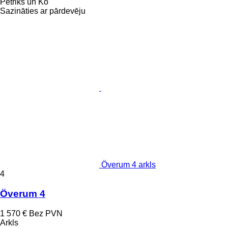
Petriks un Ko
Sazināties ar pārdevēju
Överum 4 arkls
4
Överum 4
1 570 €
Bez PVN
Arkls