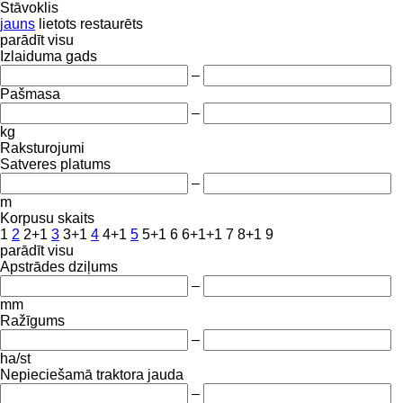
Stāvoklis
jauns
lietots
restaurēts
parādīt visu
Izlaiduma gads
–
Pašmasa
–
kg
Raksturojumi
Satveres platums
–
m
Korpusu skaits
1
2
2+1
3
3+1
4
4+1
5
5+1
6
6+1+1
7
8+1
9
parādīt visu
Apstrādes dziļums
–
mm
Ražīgums
–
ha/st
Nepieciešamā traktora jauda
–