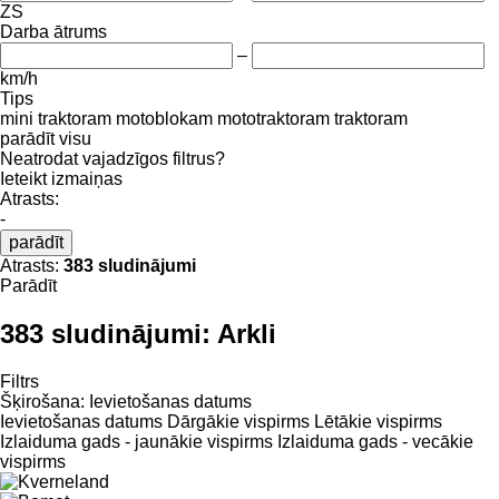
ZS
Darba ātrums
–
km/h
Tips
mini traktoram
motoblokam
mototraktoram
traktoram
parādīt visu
Neatrodat vajadzīgos filtrus?
Ieteikt izmaiņas
Atrasts:
-
parādīt
Atrasts:
383 sludinājumi
Parādīt
383 sludinājumi:
Arkli
Filtrs
Šķirošana
:
Ievietošanas datums
Ievietošanas datums
Dārgākie vispirms
Lētākie vispirms
Izlaiduma gads - jaunākie vispirms
Izlaiduma gads - vecākie
vispirms