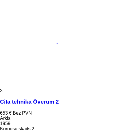
3
Cita tehnika Ōverum 2
653 €
Bez PVN
Arkls
1959
Korpusu skaits
2