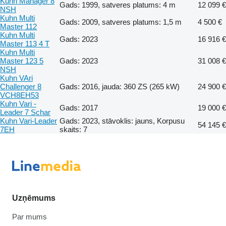
Kuhn Manager 8
Gads: 1999, satveres platums: 4 m
12 099 €
NSH
Kuhn Multi
Gads: 2009, satveres platums: 1,5 m
4 500 €
Master 112
Kuhn Multi
Gads: 2023
16 916 €
Master 113 4 T
Kuhn Multi
Master 123 5
Gads: 2023
31 008 €
NSH
Kuhn VAri
Challenger 8
Gads: 2016, jauda: 360 ZS (265 kW)
24 900 €
VCH8EH53
Kuhn Vari -
Gads: 2017
19 000 €
Leader 7 Schar
Kuhn Vari-Leader
Gads: 2023, stāvoklis: jauns, Korpusu
54 145 €
7EH
skaits: 7
Uzņēmums
Par mums