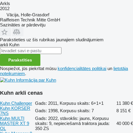
Arkls
2012
Vācija, Holle-Grasdorf
Raiffeisen Technik Mitte GmbH
Sazināties ar pārdevēju
Parakstieties uz šis rubrikas jaunajiem sludinājumiem
arkli
Kuhn
Parakstīties
Nospiežot, jūs piekrītat mūsu
konfidencialitātes politikai
un
lietotāja
noteikumiem
.
Informācija par Kuhn
Kuhn arkli cenas
Kuhn Challenger
Gads: 2011, Korpusu skaits: 6+1+1
11 380 €
Kuhn KORSER
Gads: 1998, Korpusu skaits: 7
8 151 €
7NS
Kuhn MULTI
Gads: 2022, stāvoklis: jauns, Korpusu
MASTER XT 9
skaits: 9, nepieciešamā traktora jauda:
40 000 €
OL
350 ZS