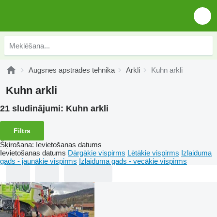
Augsnes apstrādes tehnika
Arkli
Kuhn arkli
Kuhn arkli
21 sludinājumi:
Kuhn arkli
Filtrs
Šķirošana
:
Ievietošanas datums
Ievietošanas datums
Dārgākie vispirms
Lētākie vispirms
Izlaiduma
gads - jaunākie vispirms
Izlaiduma gads - vecākie vispirms