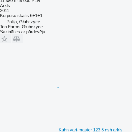
11 380 €
49 000 PLN
Arkls
2011
Korpusu skaits
6+1+1
Polija, Głubczyce
Top Farms Głubczyce
Sazināties ar pārdevēju
Kuhn vari-master 123 5 nsh arkls