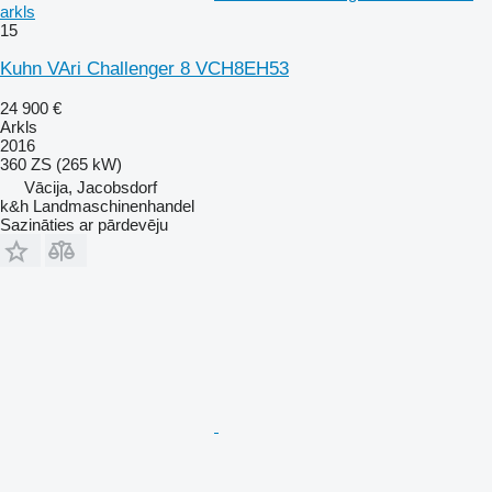
arkls
15
Kuhn VAri Challenger 8 VCH8EH53
24 900 €
Arkls
2016
360 ZS (265 kW)
Vācija, Jacobsdorf
k&h Landmaschinenhandel
Sazināties ar pārdevēju