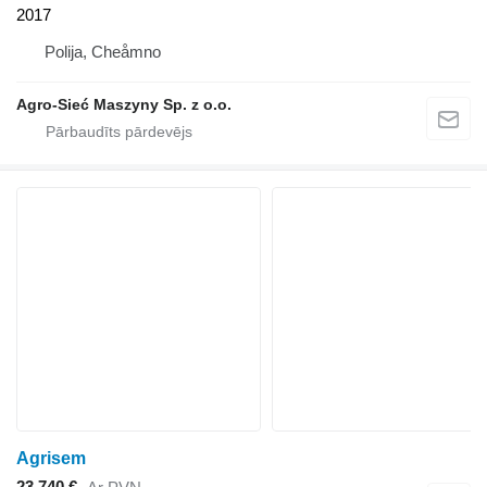
2017
Polija, Cheåmno
Agro-Sieć Maszyny Sp. z o.o.
Agrisem
23 740 €