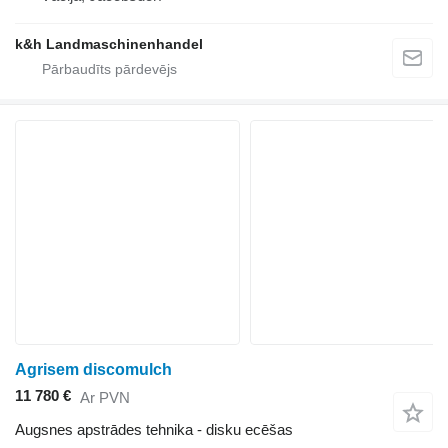
k&h Landmaschinenhandel
Agrisem discomulch
11 780 €
Ar PVN
Augsnes apstrādes tehnika - disku ecēšas