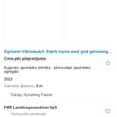
Agrisem Vibromulch Stærk harve med god gennemgang og kraftig pakkevalse
Cena pēc pieprasījuma
Augsnes apstrādes tehnika - pirmssējas apstrādes
agregāts
2023
Satveres platums
8 m
Dānija, Nykøbing Falster
FMR Landbrugsmaskiner ApS