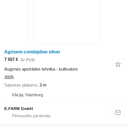
Agrisem combiplow silver
7 557 €
Ar PVN
Augsnes apstrādes tehnika - kultivators
2025
Satveres platums
3 m
Vācija, Hamburg
E-FARM GmbH