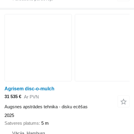
Agrisem disc-o-mulch
31 535 €
Ar PVN
Augsnes apstrādes tehnika - disku ecēšas
2025
Satveres platums
5 m
Vācija, Hamburg