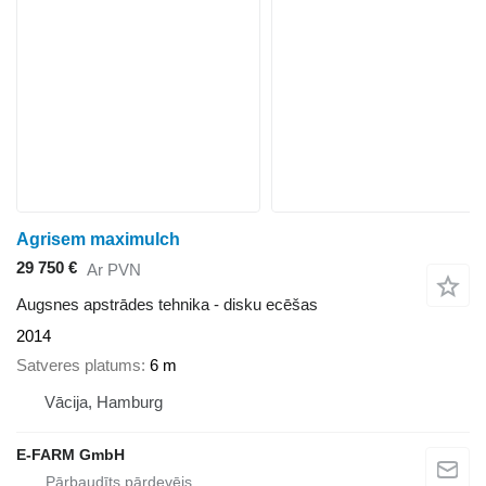
Agrisem maximulch
29 750 €
Ar PVN
Augsnes apstrādes tehnika - disku ecēšas
2014
Satveres platums
6 m
Vācija, Hamburg
E-FARM GmbH