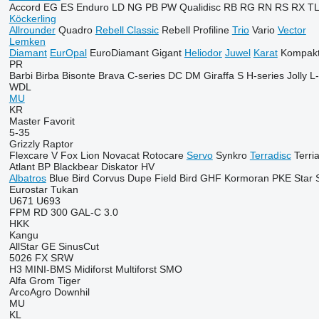
Accord
EG
ES
Enduro
LD
NG
PB
PW
Qualidisc
RB
RG
RN
RS
RX
T
Köckerling
Allrounder
Quadro
Rebell Classic
Rebell Profiline
Trio
Vario
Vector
Lemken
Diamant
EurOpal
EuroDiamant
Gigant
Heliodor
Juwel
Karat
Kompakt
PR
Barbi
Birba
Bisonte
Brava
C-series
DC
DM
Giraffa S
H-series
Jolly
L-
WDL
MU
KR
Master
Favorit
5-35
Grizzly
Raptor
Flexcare V
Fox
Lion
Novacat
Rotocare
Servo
Synkro
Terradisc
Terri
Atlant
BP
Blackbear
Diskator
HV
Albatros
Blue Bird
Corvus
Dupe
Field Bird
GHF
Kormoran
PKE
Star
Eurostar
Tukan
U671
U693
FPM RD 300
GAL-C 3.0
HKK
Kangu
AllStar
GE
SinusCut
5026
FX
SRW
H3
MINI-BMS
Midiforst
Multiforst
SMO
Alfa
Grom
Tiger
ArcoAgro
Downhil
MU
KL