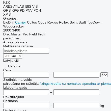
KZK
ARES
ATLAS
IBIS
VIS
GRS
KPG
PD
PNV
PON
XMS
G-series
BioDrill
Carrier
Cultus
Opus
Rexius
Rollex
Spirit
Swift
TopDown
Woodcracker
2800
3400
Disc Master Pro
Field Profi
parādīt visu
Atrašanās vieta
Meklēšana rādiusā
Latvija
citi
Ukraina
Cena
–
Sludinājuma veids
pārdošana
no ražotāja
līzings
kredīts
uz nomaksu
apmaiņa ar piema
Izlaiduma gads
–
Raksturojumi
Pašmasa
–
kg
Darba stundas