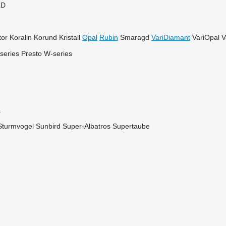
LD
or
Koralin
Korund
Kristall
Opal
Rubin
Smaragd
VariDiamant
VariOpal
V
series
Presto
W-series
a
Sturmvogel
Sunbird
Super-Albatros
Supertaube