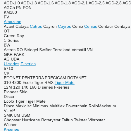
AGD-1,0
AGD-1,3
AGD-1,6
AGD-1,8
AGD-2,1
AGD-2,5
AGD-2,8
AGD
AGCh
PN
PON
KM180
FV
Amazone
Avant
Cataya
Catros
Cayron
Cayros
Cenio
Cenius
Centaur
Centaya
OT
Green Ray
1-Series
BW
Actros RO
Striegel
Swifter
Terraland
Versatill VN
GKR
PARK
AG
UDA
U-series
Z-series
5710
CK
ECONET
PENTERRA
PRECICAM
ROTANET
310
4300
Ecolo Tiger
RMX
Tiger Mate
12M
120
140
160
D series
F-series
Pioneer
Sirio
Disco
Ecolo Tiger
Tiger Mate
Dinco
Maxidisc
Minimax
Multiflex
Powerchain
RolloMaximum
VL
VP
SMK
UM
USM
Chopstar
Hurricane
Rotarystar
Taifun
Twister
Vibrostar
Wicher
K-series