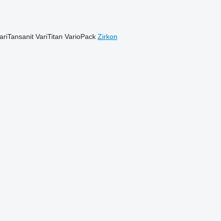
ariTansanit
VariTitan
VarioPack
Zirkon