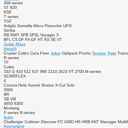
300-series
ST 820
KSE
T series
TGF
Artiglio
Gemella
Mirco
Pinocchio
UFO
Simba
RB
RWY
SPB
SPSL
Voyager S
BFL
CS
DF
FA
GF
HT
KS
SE
VT
Super Maxx
Horsch
Cruiser
Cultro
Cura
Finer
Joker
Optipack
Pronto
Terrano
Tiger
Trans
R-series
TF
Culter
333 G
410
512
637
980
2210
2623 VT
2700
M-series
SCARIFLEX
4
Corona
Helix
Komet
Stratos
X-Cut Solo
3000
BR
SB
VM
4850
8300
Mustang
F-series
R-series
Kuhn
Challenger
Cultimer
Discover
FC
GMD
HR
HRB
KNT
Manager
Multi
Kverneland