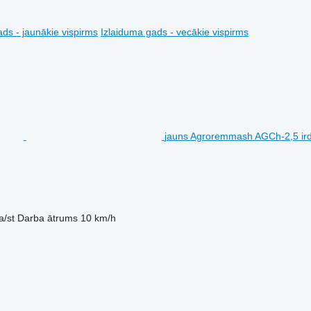
ds - jaunākie vispirms
Izlaiduma gads - vecākie vispirms
jauns Agroremmash AGCh-2,5 ird
a/st
Darba ātrums
10 km/h