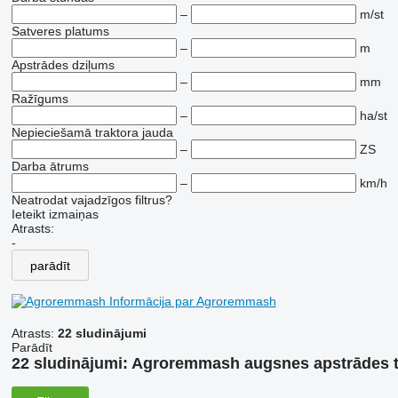
–
m/st
Satveres platums
–
m
Apstrādes dziļums
–
mm
Ražīgums
–
ha/st
Nepieciešamā traktora jauda
–
ZS
Darba ātrums
–
km/h
Neatrodat vajadzīgos filtrus?
Ieteikt izmaiņas
Atrasts:
-
parādīt
Informācija par Agroremmash
Atrasts:
22 sludinājumi
Parādīt
22 sludinājumi:
Agroremmash augsnes apstrādes t