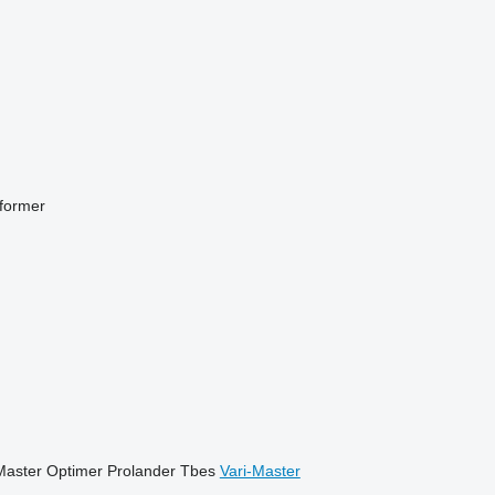
former
Master
Optimer
Prolander
Tbes
Vari-Master