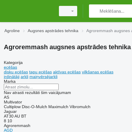
Agroline
Augsnes apstrādes tehnika
Agroremmash augsnes a
Agroremmash augsnes apstrādes tehnika
Kategorija
ecēšas
disku ecēšas
tapu ecēšas
aktīvas ecēšas
vilkšanas ecēšas
irdinātāji
arkli
maiņvērsējarkli
Marka
Nav atrasti rezultāti šim vaicājumam
AS
Multivator
Cultiplow
Disc-O-Mulch
Maximulch
Vibromulch
Jaguar
AT30
AU
BT
8
10
Agroremmash
AGD