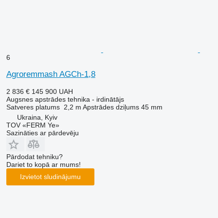
6
Agroremmash AGCh-1,8
2 836 €
145 900 UAH
Augsnes apstrādes tehnika - irdinātājs
Satveres platums
2,2 m
Apstrādes dziļums
45 mm
Ukraina, Kyiv
TOV «FERM Ye»
Sazināties ar pārdevēju
Pārdodat tehniku?
Dariet to kopā ar mums!
Izvietot sludinājumu