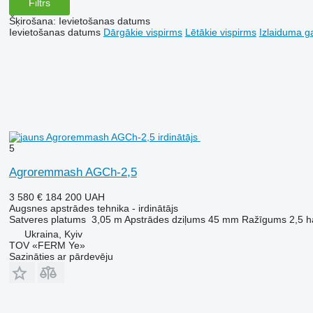
Filtrs
Šķirošana
:
Ievietošanas datums
Ievietošanas datums
Dārgākie vispirms
Lētākie vispirms
Izlaiduma ga
5
Agroremmash AGCh-2,5
3 580 €
184 200 UAH
Augsnes apstrādes tehnika - irdinātājs
Satveres platums
3,05 m
Apstrādes dziļums
45 mm
Ražīgums
2,5 h
Ukraina, Kyiv
TOV «FERM Ye»
Sazināties ar pārdevēju