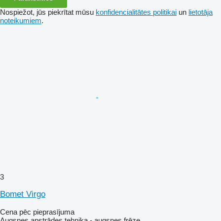
Nospiežot, jūs piekrītat mūsu
konfidencialitātes politikai
un
lietotāja
noteikumiem
.
3
Bomet Virgo
Cena pēc pieprasījuma
Augsnes apstrādes tehnika - augsnes frēze