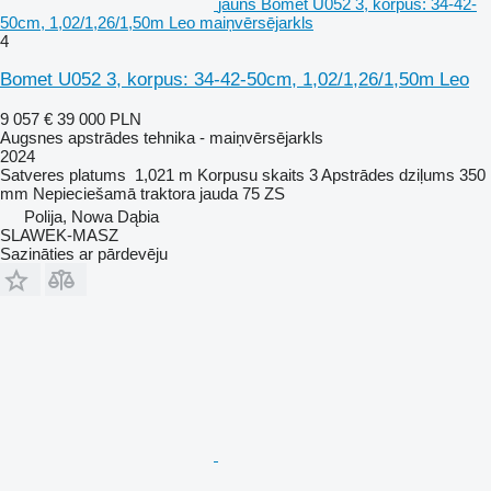
jauns Bomet U052 3, korpus: 34-42-
50cm, 1,02/1,26/1,50m Leo maiņvērsējarkls
4
Bomet U052 3, korpus: 34-42-50cm, 1,02/1,26/1,50m Leo
9 057 €
39 000 PLN
Augsnes apstrādes tehnika - maiņvērsējarkls
2024
Satveres platums
1,021 m
Korpusu skaits
3
Apstrādes dziļums
350
mm
Nepieciešamā traktora jauda
75 ZS
Polija, Nowa Dąbia
SLAWEK-MASZ
Sazināties ar pārdevēju