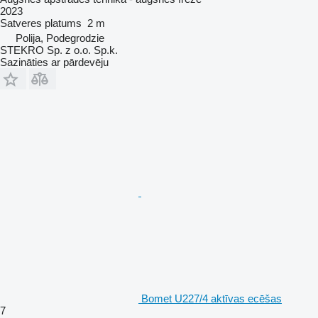
2023
Satveres platums
2 m
Polija, Podegrodzie
STEKRO Sp. z o.o. Sp.k.
Sazināties ar pārdevēju
Bomet U227/4 aktīvas ecēšas
7