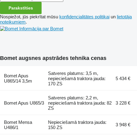
Parakstīties
Nospiežot, jūs piekrītat mūsu
konfidencialitātes politikai
un
lietotāja
noteikumiem
.
Informācija par Bomet
Bomet augsnes apstrādes tehnika cenas
Satveres platums: 3,5 m,
Bomet Apus
nepieciešamā traktora jauda:
5 434 €
U865/14 3,5m
170 ZS
Satveres platums: 2,2 m,
Bomet Apus U865/3
nepieciešamā traktora jauda: 82
3 228 €
ZS
Bomet Mensa
Nepieciešamā traktora jauda:
3 948 €
U486/1
150 ZS