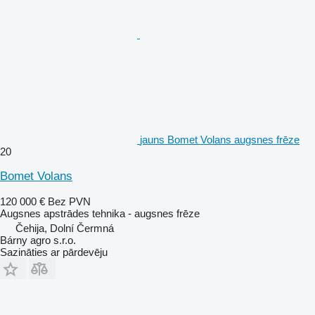
jauns Bomet Volans augsnes frēze
20
Bomet Volans
120 000 €
Bez PVN
Augsnes apstrādes tehnika - augsnes frēze
Čehija, Dolní Čermná
Bárny agro s.r.o.
Sazināties ar pārdevēju