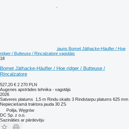
jauns Bomet Jäthacke-Häufler / Hoe
ridger / Butteuse / Rincalzatore vagotājs
18
Bomet Jäthacke-Häufler / Hoe ridger / Butteuse /
Rincalzatore
527,20 €
2 270 PLN
Augsnes apstrādes tehnika - vagotājs
2026
Satveres platums
1,5 m
Rindu skaits
3
Rindstarpu platums
625 mm
Nepieciešamā traktora jauda
30 ZS
Polija, Węgrów
DC Sp. z o.o.
Sazināties ar pārdevēju