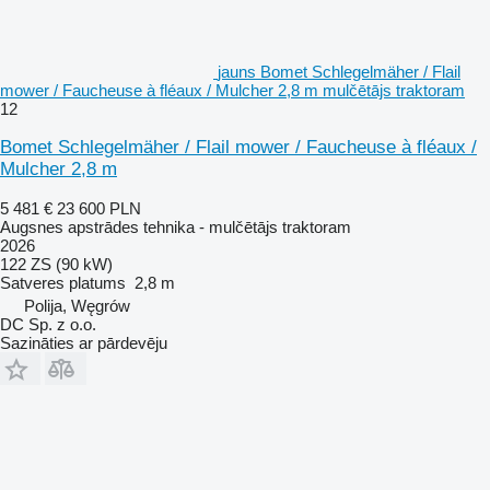
jauns Bomet Schlegelmäher / Flail
mower / Faucheuse à fléaux / Mulcher 2,8 m mulčētājs traktoram
12
Bomet Schlegelmäher / Flail mower / Faucheuse à fléaux /
Mulcher 2,8 m
5 481 €
23 600 PLN
Augsnes apstrādes tehnika - mulčētājs traktoram
2026
122 ZS (90 kW)
Satveres platums
2,8 m
Polija, Węgrów
DC Sp. z o.o.
Sazināties ar pārdevēju