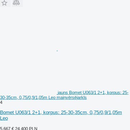
jauns Bomet U063/1 2+1, korpus: 25-
30-35cm, 0,75/0,9/1,05m Leo maiņvērsējarkls
4
Bomet U063/1 2+1, korpus: 25-30-35cm, 0,75/0,9/1,05m
Leo
5 667 €
24 400 PLN