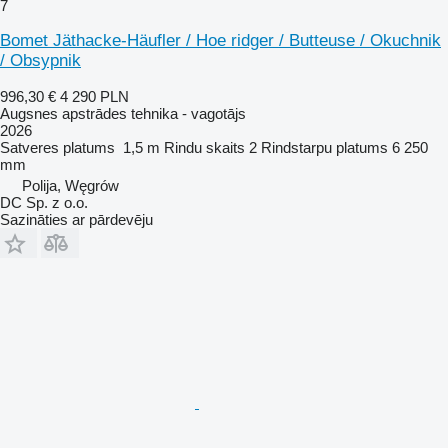
7
Bomet Jäthacke-Häufler / Hoe ridger / Butteuse / Okuchnik
/ Obsypnik
996,30 €
4 290 PLN
Augsnes apstrādes tehnika - vagotājs
2026
Satveres platums
1,5 m
Rindu skaits
2
Rindstarpu platums
6 250
mm
Polija, Węgrów
DC Sp. z o.o.
Sazināties ar pārdevēju