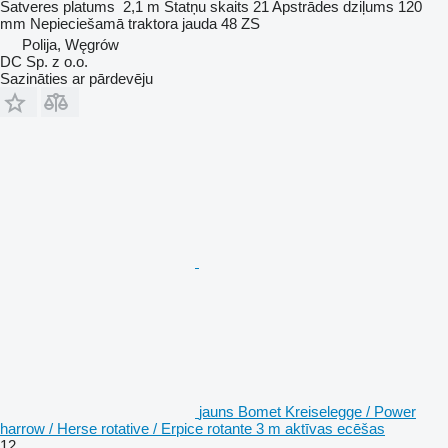
Satveres platums
2,1 m
Statņu skaits
21
Apstrādes dziļums
120
mm
Nepieciešamā traktora jauda
48 ZS
Polija, Węgrów
DC Sp. z o.o.
Sazināties ar pārdevēju
jauns Bomet Kreiselegge / Power
harrow / Herse rotative / Erpice rotante 3 m aktīvas ecēšas
12