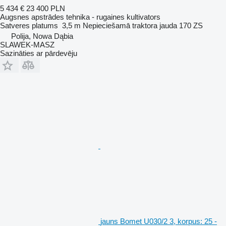
5 434 €
23 400 PLN
Augsnes apstrādes tehnika - rugaines kultivators
Satveres platums
3,5 m
Nepieciešamā traktora jauda
170 ZS
Polija, Nowa Dąbia
SLAWEK-MASZ
Sazināties ar pārdevēju
jauns Bomet U030/2 3, korpus: 25 -