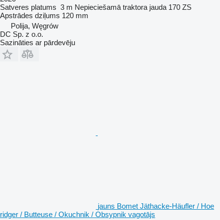
Satveres platums
3 m
Nepieciešamā traktora jauda
170 ZS
Apstrādes dziļums
120 mm
Polija, Węgrów
DC Sp. z o.o.
Sazināties ar pārdevēju
jauns Bomet Jäthacke-Häufler / Hoe
ridger / Butteuse / Okuchnik / Obsypnik vagotājs