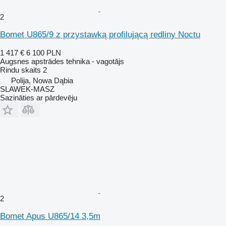
2
Bomet U865/9 z przystawką profilującą redliny Noctu
1 417 €
6 100 PLN
Augsnes apstrādes tehnika - vagotājs
Rindu skaits
2
Polija, Nowa Dąbia
SLAWEK-MASZ
Sazināties ar pārdevēju
2
Bomet Apus U865/14 3,5m