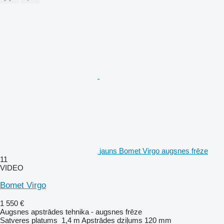
jauns Bomet Virgo augsnes frēze
11
VIDEO
Bomet Virgo
1 550 €
Augsnes apstrādes tehnika - augsnes frēze
Satveres platums
1,4 m
Apstrādes dziļums
120 mm