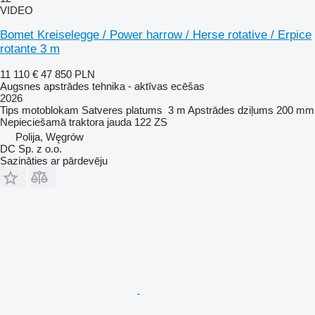
VIDEO
Bomet Kreiselegge / Power harrow / Herse rotative / Erpice
rotante 3 m
11 110 €
47 850 PLN
Augsnes apstrādes tehnika - aktīvas ecēšas
2026
Tips
motoblokam
Satveres platums
3 m
Apstrādes dziļums
200 mm
Nepieciešamā traktora jauda
122 ZS
Polija, Węgrów
DC Sp. z o.o.
Sazināties ar pārdevēju