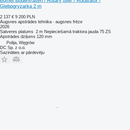
Bomet Bodenfräsen / Rotary tiller / Rotavator /
Glebogryzarka 2 m
2 137 €
9 200 PLN
Augsnes apstrādes tehnika - augsnes frēze
2026
Satveres platums
2 m
Nepieciešamā traktora jauda
75 ZS
Apstrādes dziļums
120 mm
Polija, Węgrów
DC Sp. z o.o.
Sazināties ar pārdevēju