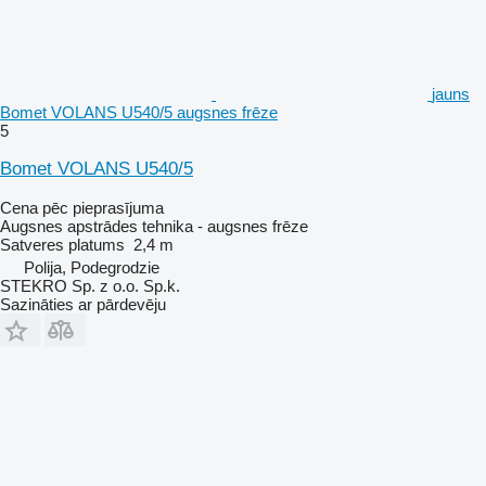
jauns
Bomet VOLANS U540/5 augsnes frēze
5
Bomet VOLANS U540/5
Cena pēc pieprasījuma
Augsnes apstrādes tehnika - augsnes frēze
Satveres platums
2,4 m
Polija, Podegrodzie
STEKRO Sp. z o.o. Sp.k.
Sazināties ar pārdevēju