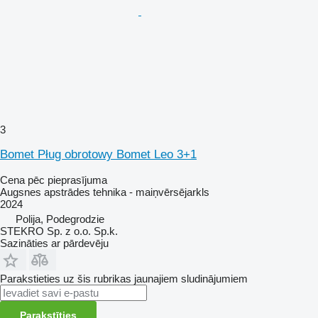
3
Bomet Pług obrotowy Bomet Leo 3+1
Cena pēc pieprasījuma
Augsnes apstrādes tehnika - maiņvērsējarkls
2024
Polija, Podegrodzie
STEKRO Sp. z o.o. Sp.k.
Sazināties ar pārdevēju
Parakstieties uz šis rubrikas jaunajiem sludinājumiem
Parakstīties