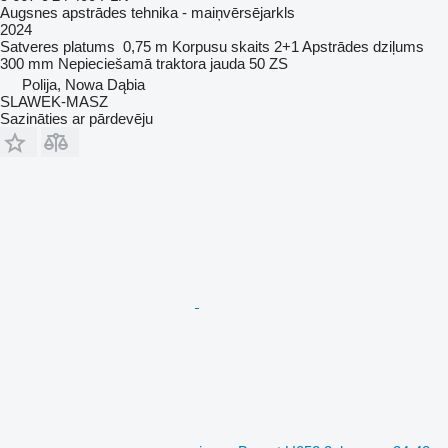
Augsnes apstrādes tehnika - maiņvērsējarkls
2024
Satveres platums
0,75 m
Korpusu skaits
2+1
Apstrādes dziļums
300 mm
Nepieciešamā traktora jauda
50 ZS
Polija, Nowa Dąbia
SLAWEK-MASZ
Sazināties ar pārdevēju