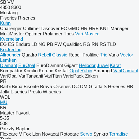
SB
VM
4850
8300
Mustang
F-series
R-series
Kuhn
Challenger
Cultimer
Discover
FC
GMD
HR
HRB
KNT
Manager
MultiMaster
Optimer
Prolander
Tbes
Vari-Master
Kverneland
EG
ES
Enduro
LD
NG
PB
PW
Qualidisc
RG
RN
RS
TLD
Köckerling
Allrounder
Quadro
Rebell Classic
Rebell Profiline
Trio
Vario
Vector
Lemken
Diamant
EurOpal
EuroDiamant
Gigant
Heliodor
Juwel
Karat
Kompaktor
Koralin
Korund
Kristall
Opal
Rubin
Smaragd
VariDiamant
VariOpal
VariTansanit
VariTitan
VarioPack
Zirkon
PR
Barbi
Birba
Bisonte
Brava
C-series
DC
DM
Giraffa S
H-series
HB
Jolly
L-series
Presto
W-series
WDL
MU
KR
Master
Favorit
5-35
508
Grizzly
Raptor
Flexcare V
Fox
Lion
Novacat
Rotocare
Servo
Synkro
Terradisc