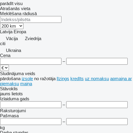
parādīt visu
Atrašanās vieta
Meklēšana rādiusā
Latvija
Eiropa
Vācija
Zviedrija
citi
Ukraina
Cena
–
Sludinājuma veids
pārdošana
izsole
no ražotāja
līzings
kredīts
uz nomaksu
apmaiņa ar
piemaksu
maiņa
Stāvoklis
jauns
lietots
Izlaiduma gads
–
Raksturojumi
Pašmasa
–
kg
Darba stundas