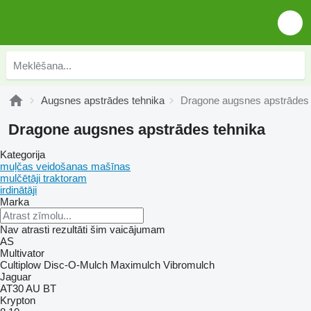
Augsnes apstrādes tehnika
Dragone augsnes apstrādes 
Dragone augsnes apstrādes tehnika
Kategorija
muļčas veidošanas mašīnas
mulčētāji traktoram
irdinātāji
Marka
Nav atrasti rezultāti šim vaicājumam
AS
Multivator
Cultiplow
Disc-O-Mulch
Maximulch
Vibromulch
Jaguar
AT30
AU
BT
Krypton