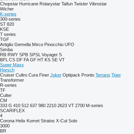
Chopstar
Hurricane
Rotarystar
Taifun
Twister
Vibrostar
Wicher
K-series
300-series
ST 820
KSE
T series
TGF
Artiglio
Gemella
Mirco
Pinocchio
UFO
Simba
RB
RWY
SPB
SPSL
Voyager S
BFL
CS
DF
FA
GF
HT
KS
SE
VT
Super Maxx
Horsch
Cruiser
Cultro
Cura
Finer
Joker
Optipack
Pronto
Terrano
Tiger
Transformer
R-series
TF
Culter
CM
333 G
410
512
637
980
2210
2623 VT
2700
M-series
SCARIFLEX
4
Corona
Helix
Komet
Stratos
X-Cut Solo
3000
BR