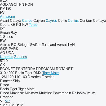
8
10
AGD
AGCh
PN
PON
KM180
FV
Amazone
Avant
Cataya
Catros
Cayron
Cayros
Cenio
Cenius
Centaur
Centaya
Cobra
KE
KG
KW
Teres
OT
Green Ray
1-Series
BW
Actros RO
Striegel
Swifter
Terraland
Versatill VN
GKR
PARK
AG
UDA
U-series
Z-series
5710
CK
ECONET
PENTERRA
PRECICAM
ROTANET
310
4300
Ecolo Tiger
RMX
Tiger Mate
12M
120
140
160
D series
F-series
Pioneer
Sirio
Disco
Ecolo Tiger
Tiger Mate
Dinco
Maxidisc
Minimax
Multiflex
Powerchain
RolloMaximum
Dragone
VL
VP
SMK
UM
USM