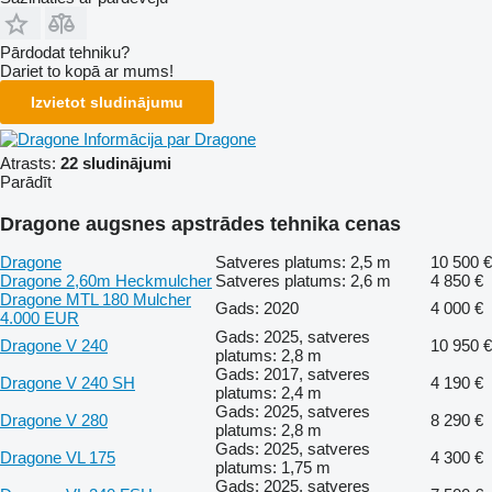
Pārdodat tehniku?
Dariet to kopā ar mums!
Izvietot sludinājumu
Informācija par Dragone
Atrasts:
22 sludinājumi
Parādīt
Dragone augsnes apstrādes tehnika cenas
Dragone
Satveres platums: 2,5 m
10 500 €
Dragone 2,60m Heckmulcher
Satveres platums: 2,6 m
4 850 €
Dragone MTL 180 Mulcher
Gads: 2020
4 000 €
4.000 EUR
Gads: 2025, satveres
Dragone V 240
10 950 €
platums: 2,8 m
Gads: 2017, satveres
Dragone V 240 SH
4 190 €
platums: 2,4 m
Gads: 2025, satveres
Dragone V 280
8 290 €
platums: 2,8 m
Gads: 2025, satveres
Dragone VL 175
4 300 €
platums: 1,75 m
Gads: 2025, satveres