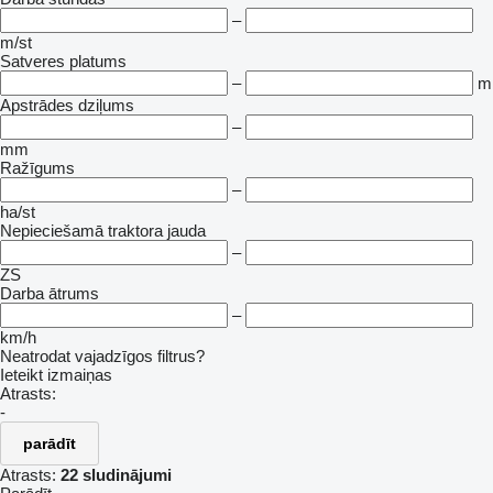
–
m/st
Satveres platums
–
m
Apstrādes dziļums
–
mm
Ražīgums
–
ha/st
Nepieciešamā traktora jauda
–
ZS
Darba ātrums
–
km/h
Neatrodat vajadzīgos filtrus?
Ieteikt izmaiņas
Atrasts:
-
parādīt
Atrasts:
22 sludinājumi