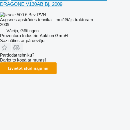
DRAGONE V130AB Bj. 2009
500 €
Bez PVN
Augsnes apstrādes tehnika - mulčētājs traktoram
2009
Vācija, Göttingen
Proventura Industrie-Auktion GmbH
Sazināties ar pārdevēju
Pārdodat tehniku?
Dariet to kopā ar mums!
Izvietot sludinājumu