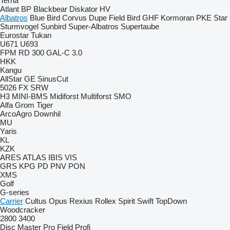
Terria
Atlant
BP
Blackbear
Diskator
HV
Albatros
Blue Bird
Corvus
Dupe
Field Bird
GHF
Kormoran
PKE
Star
Sturmvogel
Sunbird
Super-Albatros
Supertaube
Eurostar
Tukan
U671
U693
FPM RD 300
GAL-C 3.0
HKK
Kangu
AllStar
GE
SinusCut
5026
FX
SRW
H3
MINI-BMS
Midiforst
Multiforst
SMO
Alfa
Grom
Tiger
ArcoAgro
Downhil
MU
Yaris
KL
KZK
ARES
ATLAS
IBIS
VIS
GRS
KPG
PD
PNV
PON
XMS
Golf
G-series
Carrier
Cultus
Opus
Rexius
Rollex
Spirit
Swift
TopDown
Woodcracker
2800
3400
Disc Master Pro
Field Profi