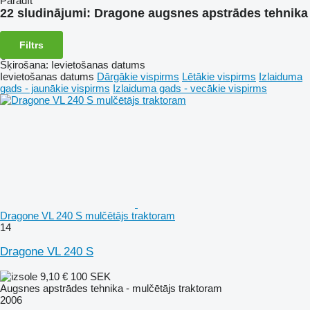
Parādīt
22 sludinājumi:
Dragone augsnes apstrādes tehnika
Filtrs
Šķirošana
:
Ievietošanas datums
Ievietošanas datums
Dārgākie vispirms
Lētākie vispirms
Izlaiduma
gads - jaunākie vispirms
Izlaiduma gads - vecākie vispirms
Dragone VL 240 S mulčētājs traktoram
14
Dragone VL 240 S
9,10 €
100 SEK
Augsnes apstrādes tehnika - mulčētājs traktoram
2006