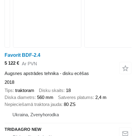
Favorit BDF-2.4
5 122 €
Ar PVN
Augsnes apstrādes tehnika - disku ecēšas
2018
Tips
traktoram
Disku skaits
18
Diska diametrs
560 mm
Satveres platums
2,4 m
Nepieciešamā traktora jauda
80 ZS
Ukraina, Zvenyhorodka
TRIDAAGRO NEW