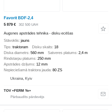
Favorit BDF-2,4
5 879 €
302 500 UAH
Augsnes apstrādes tehnika - disku ecēšas
Stāvoklis
jauns
Tips
traktoram
Disku skaits
18
Diska diametrs
560 mm
Satveres platums
2,4 m
Rindstarpu platums
250 mm
Apstrādes dziļums
12 mm
Nepieciešamā traktora jauda
80 ZS
Ukraina, Kyiv
TOV «FERM Ye»