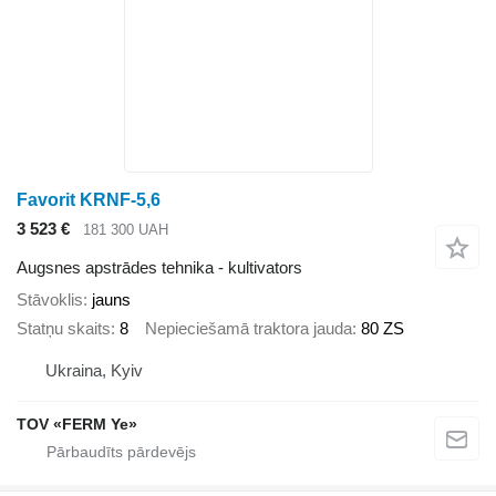
Favorit KRNF-5,6
3 523 €
181 300 UAH
Augsnes apstrādes tehnika - kultivators
Stāvoklis
jauns
Statņu skaits
8
Nepieciešamā traktora jauda
80 ZS
Ukraina, Kyiv
TOV «FERM Ye»