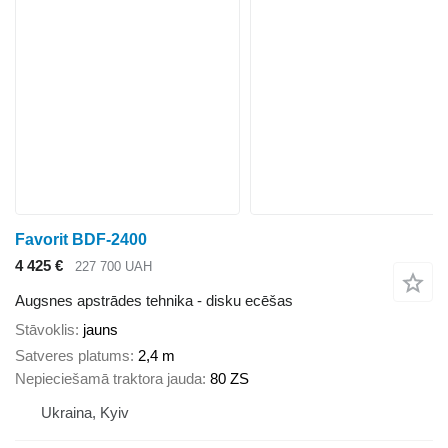
Favorit BDF-2400
4 425 €
227 700 UAH
Augsnes apstrādes tehnika - disku ecēšas
Stāvoklis
jauns
Satveres platums
2,4 m
Nepieciešamā traktora jauda
80 ZS
Ukraina, Kyiv