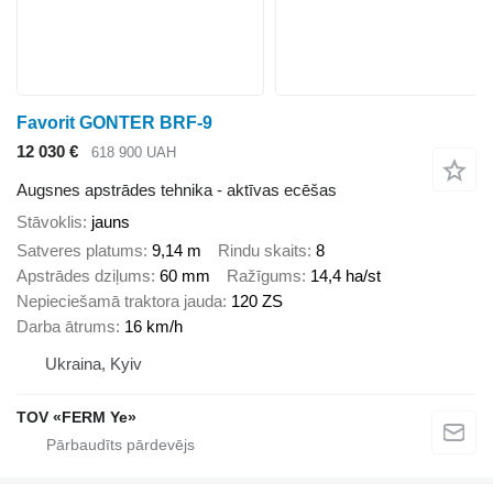
Favorit GONTER BRF-9
12 030 €
618 900 UAH
Augsnes apstrādes tehnika - aktīvas ecēšas
Stāvoklis
jauns
Satveres platums
9,14 m
Rindu skaits
8
Apstrādes dziļums
60 mm
Ražīgums
14,4 ha/st
Nepieciešamā traktora jauda
120 ZS
Darba ātrums
16 km/h
Ukraina, Kyiv
TOV «FERM Ye»