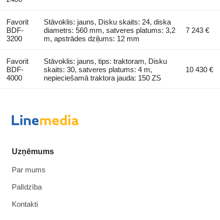
Favorit
Stāvoklis: jauns, Disku skaits: 24, diska
BDF-
diametrs: 560 mm, satveres platums: 3,2
7 243 €
3200
m, apstrādes dziļums: 12 mm
Favorit
Stāvoklis: jauns, tips: traktoram, Disku
BDF-
skaits: 30, satveres platums: 4 m,
10 430 €
4000
nepieciešamā traktora jauda: 150 ZS
Uzņēmums
Par mums
Palīdzība
Kontakti