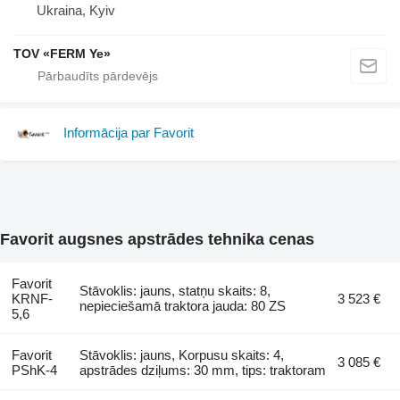
Ukraina, Kyiv
TOV «FERM Ye»
Informācija par Favorit
Favorit augsnes apstrādes tehnika cenas
Favorit
Stāvoklis: jauns, statņu skaits: 8,
KRNF-
3 523 €
nepieciešamā traktora jauda: 80 ZS
5,6
Favorit
Stāvoklis: jauns, Korpusu skaits: 4,
3 085 €
PShK-4
apstrādes dziļums: 30 mm, tips: traktoram