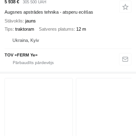
5 938 €
305 500 UAH
Augsnes apstrādes tehnika - atsperu ecēšas
Stāvoklis
jauns
Tips
traktoram
Satveres platums
12 m
Ukraina, Kyiv
TOV «FERM Ye»