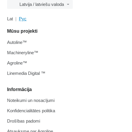
Latvija / latviešu valoda
Lat
Рус
Mūsu projekti
Autoline™
Machineryline™
Agroline™
Linemedia Digital ™
Informācija
Noteikumi un nosacījumi
Konfidencialitātes politika
Drošības padomi
Atsauksme par Agroline