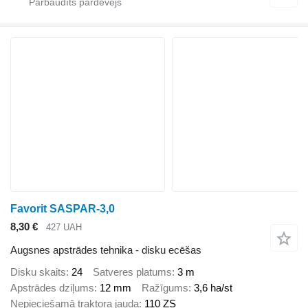
Favorit SASPAR-3,0
8,30 €
427 UAH
Augsnes apstrādes tehnika - disku ecēšas
Disku skaits
24
Satveres platums
3 m
Apstrādes dziļums
12 mm
Ražīgums
3,6 ha/st
Nepieciešamā traktora jauda
110 ZS