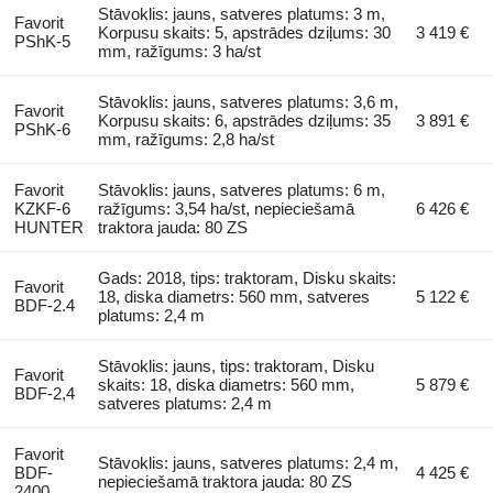
Stāvoklis: jauns, satveres platums: 3 m,
Favorit
Korpusu skaits: 5, apstrādes dziļums: 30
3 419 €
PShK-5
mm, ražīgums: 3 ha/st
Stāvoklis: jauns, satveres platums: 3,6 m,
Favorit
Korpusu skaits: 6, apstrādes dziļums: 35
3 891 €
PShK-6
mm, ražīgums: 2,8 ha/st
Favorit
Stāvoklis: jauns, satveres platums: 6 m,
KZKF-6
ražīgums: 3,54 ha/st, nepieciešamā
6 426 €
HUNTER
traktora jauda: 80 ZS
Gads: 2018, tips: traktoram, Disku skaits:
Favorit
18, diska diametrs: 560 mm, satveres
5 122 €
BDF-2.4
platums: 2,4 m
Stāvoklis: jauns, tips: traktoram, Disku
Favorit
skaits: 18, diska diametrs: 560 mm,
5 879 €
BDF-2,4
satveres platums: 2,4 m
Favorit
Stāvoklis: jauns, satveres platums: 2,4 m,
BDF-
4 425 €
nepieciešamā traktora jauda: 80 ZS
2400