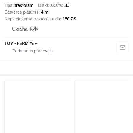
Tips
traktoram
Disku skaits
30
Satveres platums
4 m
Nepieciešamā traktora jauda
150 ZS
Ukraina, Kyiv
TOV «FERM Ye»