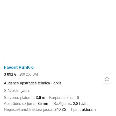
Favorit PShK-6
3 891 €
200 200 UAH
Augsnes apstrādes tehnika - arkls
Stāvoklis
jauns
Satveres platums
3,6 m
Korpusu skaits
6
Apstrādes dziļums
35 mm
Ražīgums
2,8 ha/st
Nepieciešamā traktora jauda
240 ZS
Tips
traktoram