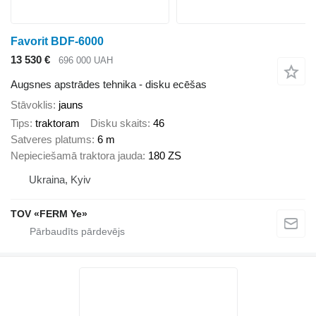
Favorit BDF-6000
13 530 €
696 000 UAH
Augsnes apstrādes tehnika - disku ecēšas
Stāvoklis
jauns
Tips
traktoram
Disku skaits
46
Satveres platums
6 m
Nepieciešamā traktora jauda
180 ZS
Ukraina, Kyiv
TOV «FERM Ye»