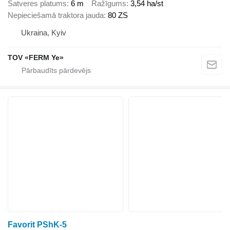
Satveres platums
6 m
Ražīgums
3,54 ha/st
Nepieciešamā traktora jauda
80 ZS
Ukraina, Kyiv
TOV «FERM Ye»
Favorit PShK-5