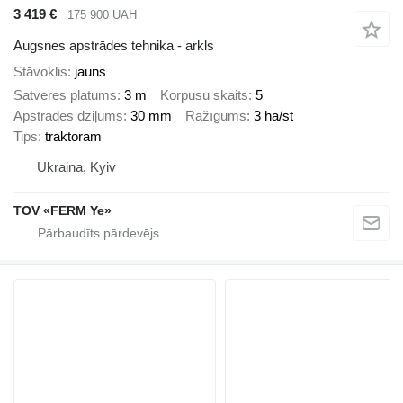
3 419 €
175 900 UAH
Augsnes apstrādes tehnika - arkls
Stāvoklis
jauns
Satveres platums
3 m
Korpusu skaits
5
Apstrādes dziļums
30 mm
Ražīgums
3 ha/st
Tips
traktoram
Ukraina, Kyiv
TOV «FERM Ye»