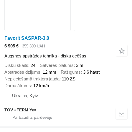
Favorit SASPAR-3,0
6 905 €
355 300 UAH
Augsnes apstrādes tehnika - disku ecēšas
Disku skaits
24
Satveres platums
3 m
Apstrādes dziļums
12 mm
Ražīgums
3,6 ha/st
Nepieciešamā traktora jauda
110 ZS
Darba ātrums
12 km/h
Ukraina, Kyiv
TOV «FERM Ye»