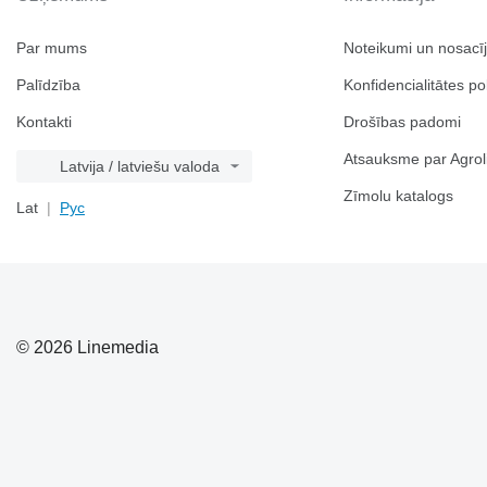
Par mums
Noteikumi un nosacī
Palīdzība
Konfidencialitātes pol
Kontakti
Drošības padomi
Atsauksme par Agrol
Latvija / latviešu valoda
Zīmolu katalogs
Lat
Рус
© 2026 Linemedia