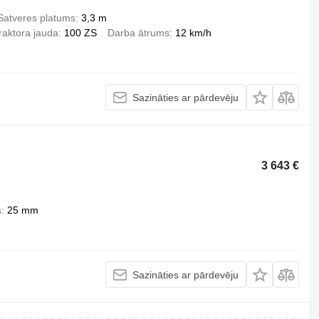
Satveres platums
3,3 m
raktora jauda
100 ZS
Darba ātrums
12 km/h
Sazināties ar pārdevēju
3 643 €
s
25 mm
Sazināties ar pārdevēju