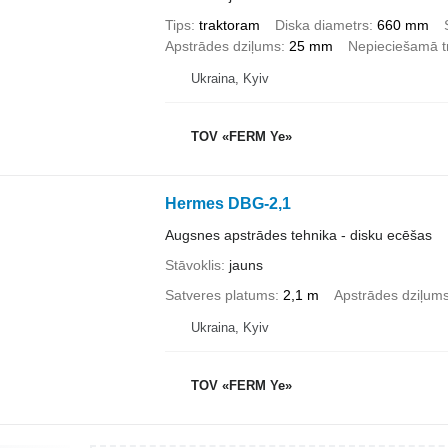
Tips
traktoram
Diska diametrs
660 mm
Apstrādes dziļums
25 mm
Nepieciešamā t
Ukraina, Kyiv
TOV «FERM Ye»
Hermes DBG-2,1
Augsnes apstrādes tehnika - disku ecēšas
Stāvoklis
jauns
Satveres platums
2,1 m
Apstrādes dziļum
Ukraina, Kyiv
TOV «FERM Ye»