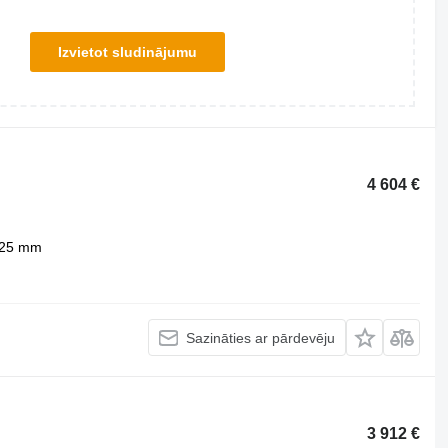
Izvietot sludinājumu
4 604 €
25 mm
Sazināties ar pārdevēju
3 912 €