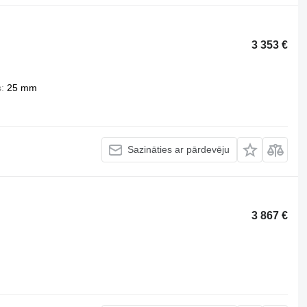
3 353 €
s
25 mm
Sazināties ar pārdevēju
3 867 €