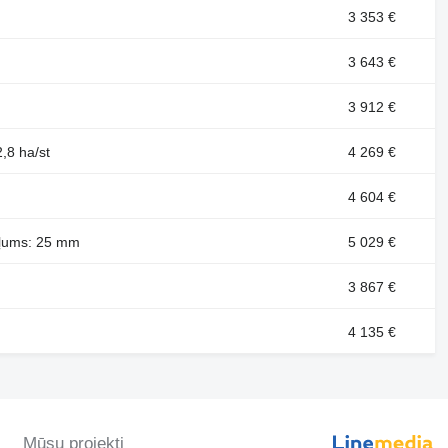
3 353 €
3 643 €
3 912 €
,8 ha/st
4 269 €
4 604 €
ziļums: 25 mm
5 029 €
3 867 €
4 135 €
Mūsu projekti