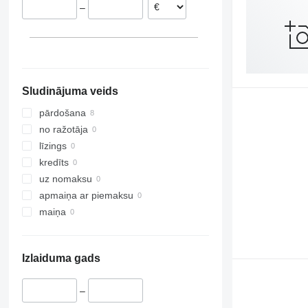
–
VariDiamant
VariOpal
VariTansanit
VariTitan
VarioPack
Sludinājuma veids
Zirkon
pārdošana
no ražotāja
līzings
kredīts
uz nomaksu
apmaiņa ar piemaksu
maiņa
Izlaiduma gads
–