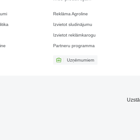
jumi
Reklāma Agroline
itika
Izvietot sludinājumu
Izvietot reklāmkarogu
ine
Partneru programma
Uzņēmumiem
Uzstā