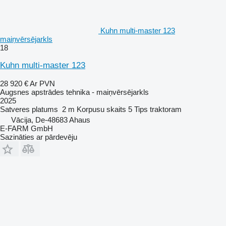
Kuhn multi-master 123
maiņvērsējarkls
18
Kuhn multi-master 123
28 920 €
Ar PVN
Augsnes apstrādes tehnika - maiņvērsējarkls
2025
Satveres platums
2 m
Korpusu skaits
5
Tips
traktoram
Vācija, De-48683 Ahaus
E-FARM GmbH
Sazināties ar pārdevēju