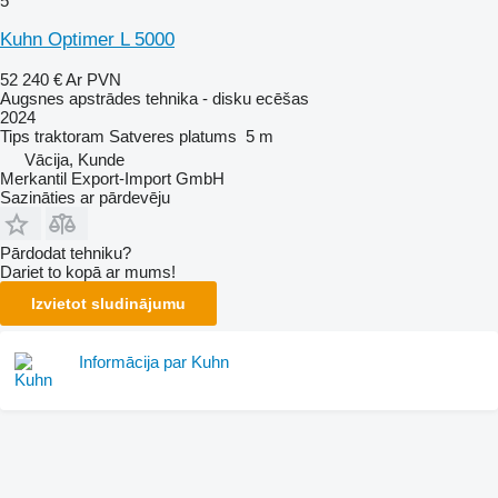
5
Kuhn Optimer L 5000
52 240 €
Ar PVN
Augsnes apstrādes tehnika - disku ecēšas
2024
Tips
traktoram
Satveres platums
5 m
Vācija, Kunde
Merkantil Export-Import GmbH
Sazināties ar pārdevēju
Pārdodat tehniku?
Dariet to kopā ar mums!
Izvietot sludinājumu
Informācija par Kuhn