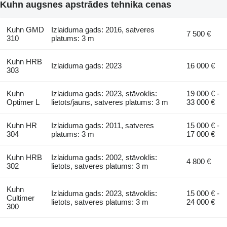
Kuhn augsnes apstrādes tehnika cenas
Kuhn GMD
Izlaiduma gads: 2016, satveres
7 500 €
310
platums: 3 m
Kuhn HRB
Izlaiduma gads: 2023
16 000 €
303
Kuhn
Izlaiduma gads: 2023, stāvoklis:
19 000 € -
Optimer L
lietots/jauns, satveres platums: 3 m
33 000 €
Kuhn HR
Izlaiduma gads: 2011, satveres
15 000 € -
304
platums: 3 m
17 000 €
Kuhn HRB
Izlaiduma gads: 2002, stāvoklis:
4 800 €
302
lietots, satveres platums: 3 m
Kuhn
Izlaiduma gads: 2023, stāvoklis:
15 000 € -
Cultimer
lietots, satveres platums: 3 m
24 000 €
300