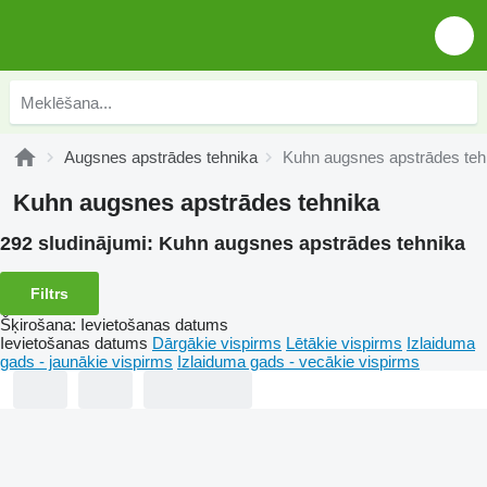
Augsnes apstrādes tehnika
Kuhn augsnes apstrādes teh
Kuhn augsnes apstrādes tehnika
292 sludinājumi:
Kuhn augsnes apstrādes tehnika
Filtrs
Šķirošana
:
Ievietošanas datums
Ievietošanas datums
Dārgākie vispirms
Lētākie vispirms
Izlaiduma
gads - jaunākie vispirms
Izlaiduma gads - vecākie vispirms