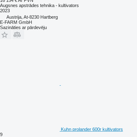
16 154 €
Ar PVN
Augsnes apstrādes tehnika - kultivators
2023
Austrija, At-8230 Hartberg
E-FARM GmbH
Sazināties ar pārdevēju
Kuhn prolander 600r kultivators
9