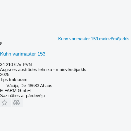
Kuhn varimaster 153 maiņvērsējarkls
8
Kuhn varimaster 153
34 210 €
Ar PVN
Augsnes apstrādes tehnika - maiņvērsējarkls
2025
Tips
traktoram
Vācija, De-48683 Ahaus
E-FARM GmbH
Sazināties ar pārdevēju