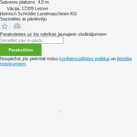
Satveres platums
4,5 m
Vācija, 17209 Leizen
Heinrich Schröder Landmaschinen KG
Sazināties ar pārdevēju
Parakstieties uz šis rubrikas jaunajiem sludinājumiem
Parakstīties
Nospiežot, jūs piekrītat mūsu
konfidencialitātes politikai
un
lietotāja
noteikumiem
.