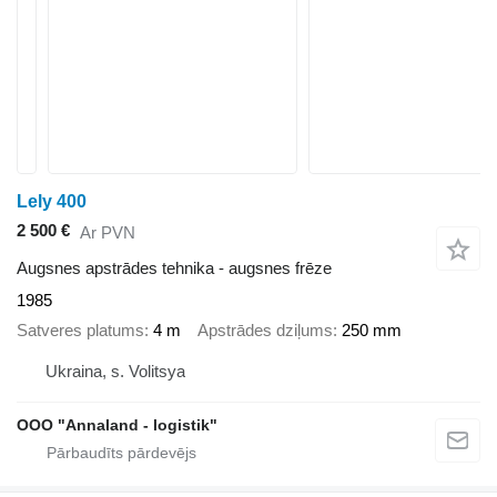
Lely 400
2 500 €
Ar PVN
Augsnes apstrādes tehnika - augsnes frēze
1985
Satveres platums
4 m
Apstrādes dziļums
250 mm
Ukraina, s. Volitsya
OOO "Annaland - logistik"