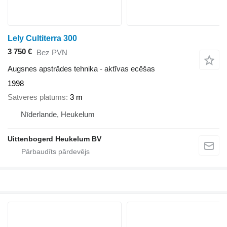
Lely Cultiterra 300
3 750 €
Bez PVN
Augsnes apstrādes tehnika - aktīvas ecēšas
1998
Satveres platums
3 m
Nīderlande, Heukelum
Uittenbogerd Heukelum BV