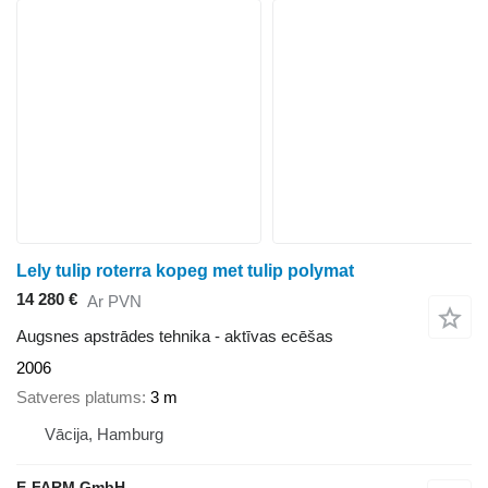
Lely tulip roterra kopeg met tulip polymat
14 280 €
Ar PVN
Augsnes apstrādes tehnika - aktīvas ecēšas
2006
Satveres platums
3 m
Vācija, Hamburg
E-FARM GmbH