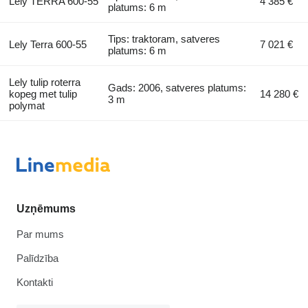
Lely TERRA 600-55
4 385 €
platums: 6 m
Tips: traktoram, satveres
Lely Terra 600-55
7 021 €
platums: 6 m
Lely tulip roterra
Gads: 2006, satveres platums:
kopeg met tulip
14 280 €
3 m
polymat
Uzņēmums
Par mums
Palīdzība
Kontakti