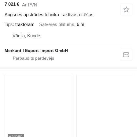
7 021 €
Ar PVN
Augsnes apstrādes tehnika - aktīvas ecēšas
Tips
traktoram
Satveres platums
6 m
Vācija, Kunde
Merkantil Export-Import GmbH
VIDEO