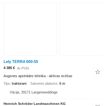
Lely TERRA 600-55
4 385 €
Ar PVN
Augsnes apstrādes tehnika - aktīvas ecēšas
Tips
traktoram
Satveres platums
6 m
Vācija, 39171 Langenweddinge
Heinrich Schröder Landmaschinen KG