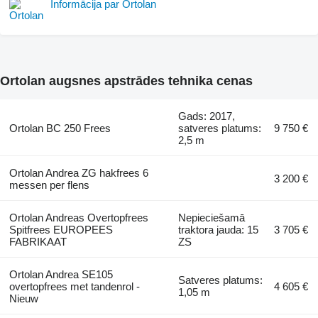
Informācija par Ortolan
Ortolan augsnes apstrādes tehnika cenas
Gads: 2017,
Ortolan BC 250 Frees
satveres platums:
9 750 €
2,5 m
Ortolan Andrea ZG hakfrees 6
3 200 €
messen per flens
Ortolan Andreas Overtopfrees
Nepieciešamā
Spitfrees EUROPEES
traktora jauda: 15
3 705 €
FABRIKAAT
ZS
Ortolan Andrea SE105
Satveres platums:
overtopfrees met tandenrol -
4 605 €
1,05 m
Nieuw