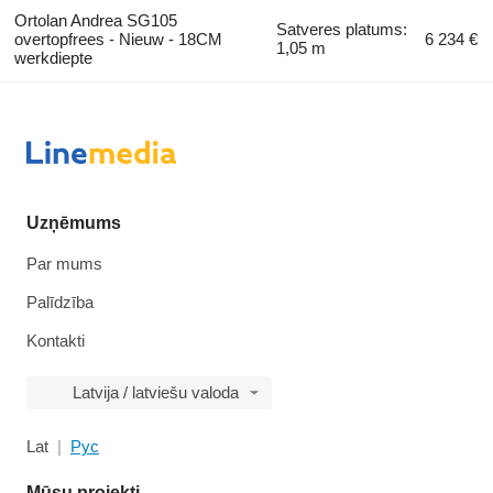
Ortolan Andrea SG105
Satveres platums:
overtopfrees - Nieuw - 18CM
6 234 €
1,05 m
werkdiepte
Uzņēmums
Par mums
Palīdzība
Kontakti
Latvija / latviešu valoda
Lat
Рус
Mūsu projekti