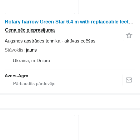
Rotary harrow Green Star 6.4 m with replaceable teeth John Deere, one-p
Cena pēc pieprasījuma
Augsnes apstrādes tehnika - aktīvas ecēšas
Stāvoklis
jauns
Ukraina, m.Dnipro
Avers-Agro