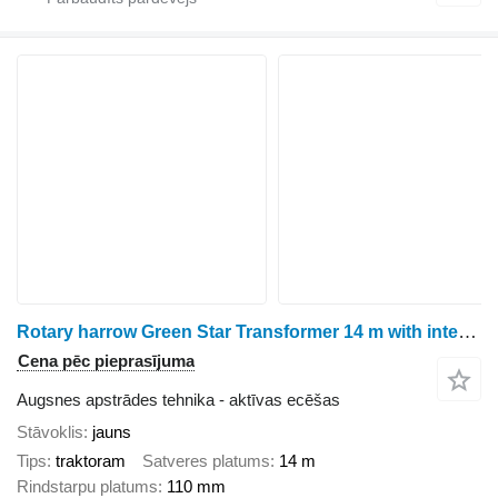
Rotary harrow Green Star Transformer 14 m with interchangeable teeth Jo
Cena pēc pieprasījuma
Augsnes apstrādes tehnika - aktīvas ecēšas
Stāvoklis
jauns
Tips
traktoram
Satveres platums
14 m
Rindstarpu platums
110 mm