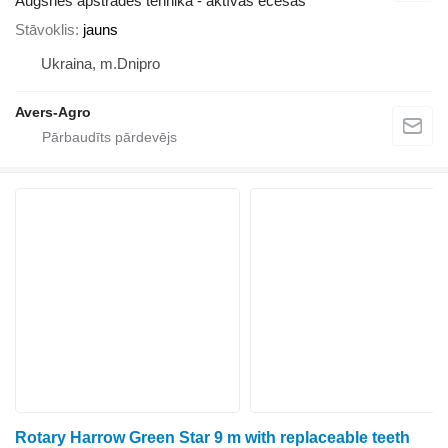
Augsnes apstrādes tehnika - aktīvas ecēšas
Stāvoklis
jauns
Ukraina, m.Dnipro
Avers-Agro
Rotary Harrow Green Star 9 m with replaceable teeth