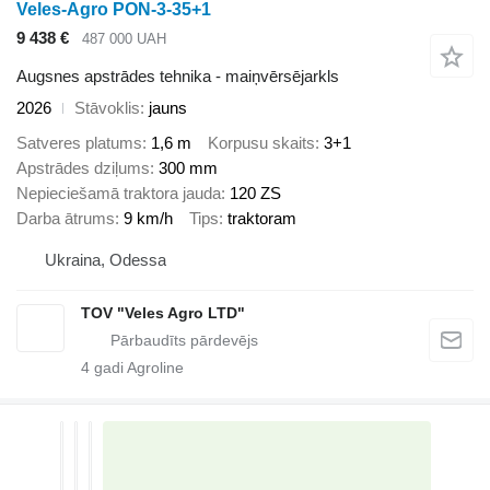
Veles-Agro PON-3-35+1
9 438 €
487 000 UAH
Augsnes apstrādes tehnika - maiņvērsējarkls
2026
Stāvoklis
jauns
Satveres platums
1,6 m
Korpusu skaits
3+1
Apstrādes dziļums
300 mm
Nepieciešamā traktora jauda
120 ZS
Darba ātrums
9 km/h
Tips
traktoram
Ukraina, Odessa
TOV "Veles Agro LTD"
4
gadi Agroline