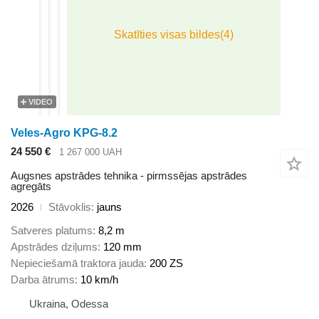
VIDEO
Veles-Agro KPG-8.2
24 550 €
1 267 000 UAH
Augsnes apstrādes tehnika - pirmssējas apstrādes
agregāts
2026
Stāvoklis
jauns
Satveres platums
8,2 m
Apstrādes dziļums
120 mm
Nepieciešamā traktora jauda
200 ZS
Darba ātrums
10 km/h
Ukraina, Odessa