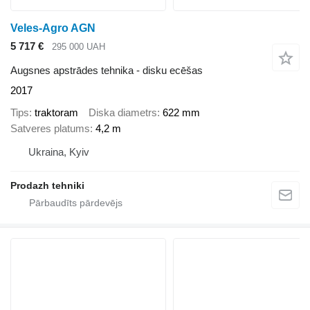
Veles-Agro AGN
5 717 €
295 000 UAH
Augsnes apstrādes tehnika - disku ecēšas
2017
Tips
traktoram
Diska diametrs
622 mm
Satveres platums
4,2 m
Ukraina, Kyiv
Prodazh tehniki