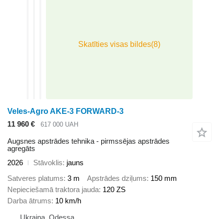
Veles-Agro AKE-3 FORWARD-3
11 960 €
617 000 UAH
Augsnes apstrādes tehnika - pirmssējas apstrādes
agregāts
2026
Stāvoklis
jauns
Satveres platums
3 m
Apstrādes dziļums
150 mm
Nepieciešamā traktora jauda
120 ZS
Darba ātrums
10 km/h
Ukraina, Odessa