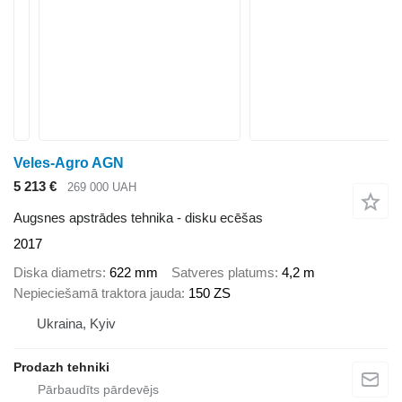
Veles-Agro AGN
5 213 €
269 000 UAH
Augsnes apstrādes tehnika - disku ecēšas
2017
Diska diametrs
622 mm
Satveres platums
4,2 m
Nepieciešamā traktora jauda
150 ZS
Ukraina, Kyiv
Prodazh tehniki