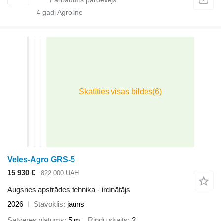
4
gadi Agroline
Veles-Agro GRS-5
15 930 €
822 000 UAH
Augsnes apstrādes tehnika - irdinātājs
2026
Stāvoklis
jauns
Satveres platums
5 m
Rindu skaits
2