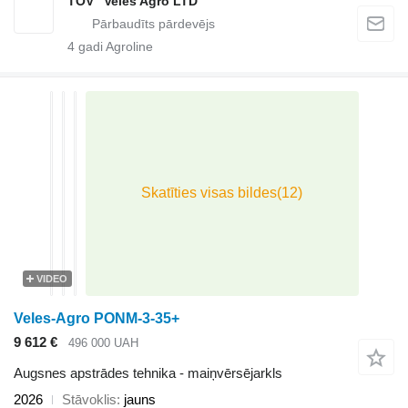
TOV "Veles Agro LTD"
4
gadi Agroline
VIDEO
Veles-Agro PONM-3-35+
9 612 €
496 000 UAH
Augsnes apstrādes tehnika - maiņvērsējarkls
2026
Stāvoklis
jauns