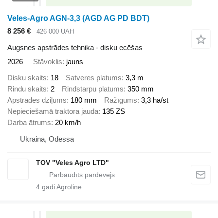
Veles-Agro AGN-3,3 (AGD AG PD BDT)
8 256 €
426 000 UAH
Augsnes apstrādes tehnika - disku ecēšas
2026
Stāvoklis
jauns
Disku skaits
18
Satveres platums
3,3 m
Rindu skaits
2
Rindstarpu platums
350 mm
Apstrādes dziļums
180 mm
Ražīgums
3,3 ha/st
Nepieciešamā traktora jauda
135 ZS
Darba ātrums
20 km/h
Ukraina, Odessa
TOV "Veles Agro LTD"
4
gadi Agroline