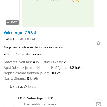
VIDEO
Veles-Agro GRS-4
9 496 €
490 000 UAH
Augsnes apstrādes tehnika - irdinātājs
2026
Stāvoklis
jauns
Satveres platums
4 m
Rindu skaits
2
Apstrādes dziļums
450 mm
Ražīgums
3,2 ha/st
Nepieciešamā traktora jauda
300 ZS
Darba ātrums
8 km/h
Ukraina, Odessa
TOV "Veles Agro LTD"