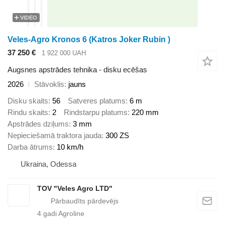
VIDEO
Veles-Agro Kronos 6 (Katros Joker Rubin )
37 250 €
1 922 000 UAH
Augsnes apstrādes tehnika - disku ecēšas
2026
Stāvoklis
jauns
Disku skaits
56
Satveres platums
6 m
Rindu skaits
2
Rindstarpu platums
220 mm
Apstrādes dziļums
3 mm
Nepieciešamā traktora jauda
300 ZS
Darba ātrums
10 km/h
Ukraina, Odessa
TOV "Veles Agro LTD"
4
gadi Agroline