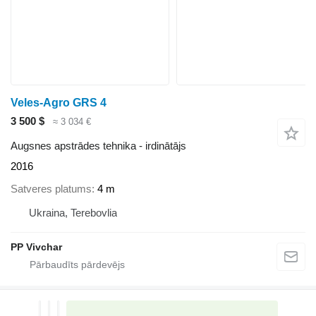
Veles-Agro GRS 4
3 500 $
≈ 3 034 €
Augsnes apstrādes tehnika - irdinātājs
2016
Satveres platums
4 m
Ukraina, Terebovlia
PP Vivchar