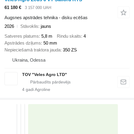
61 180 €
3 157 000 UAH
Augsnes apstrādes tehnika - disku ecēšas
2026
Stāvoklis
jauns
Satveres platums
5,8 m
Rindu skaits
4
Apstrādes dziļums
50 mm
Nepieciešamā traktora jauda
350 ZS
Ukraina, Odessa
TOV "Veles Agro LTD"
4
gadi Agroline