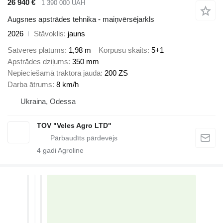
26 940 €
1 390 000 UAH
Augsnes apstrādes tehnika - maiņvērsējarkls
2026
Stāvoklis
jauns
Satveres platums
1,98 m
Korpusu skaits
5+1
Apstrādes dziļums
350 mm
Nepieciešamā traktora jauda
200 ZS
Darba ātrums
8 km/h
Ukraina, Odessa
TOV "Veles Agro LTD"
4
gadi Agroline