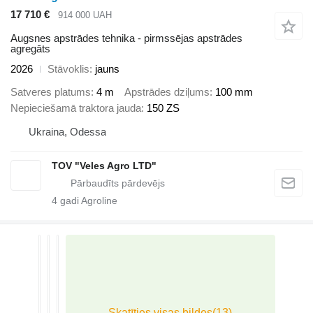
17 710 €
914 000 UAH
Augsnes apstrādes tehnika - pirmssējas apstrādes
agregāts
2026
Stāvoklis
jauns
Satveres platums
4 m
Apstrādes dziļums
100 mm
Nepieciešamā traktora jauda
150 ZS
Ukraina, Odessa
TOV "Veles Agro LTD"
4
gadi Agroline