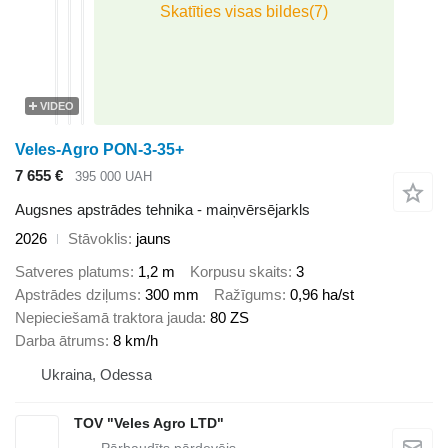
VIDEO
Veles-Agro PON-3-35+
7 655 €
395 000 UAH
Augsnes apstrādes tehnika - maiņvērsējarkls
2026
Stāvoklis
jauns
Satveres platums
1,2 m
Korpusu skaits
3
Apstrādes dziļums
300 mm
Ražīgums
0,96 ha/st
Nepieciešamā traktora jauda
80 ZS
Darba ātrums
8 km/h
Ukraina, Odessa
TOV "Veles Agro LTD"