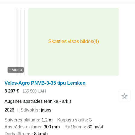
VIDEO
Veles-Agro PNVB-3-35 tipu Lemken
3 207 €
165 500 UAH
Augsnes apstrādes tehnika - arkls
2026
Stāvoklis
jauns
Satveres platums
1,2 m
Korpusu skaits
3
Apstrādes dziļums
300 mm
Ražīgums
80 ha/st
Darba ātrums
8 km/h