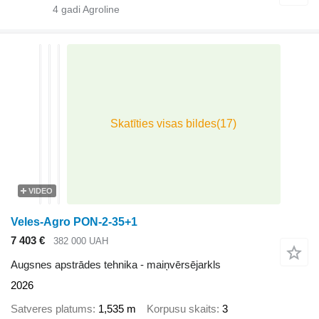
4
gadi Agroline
VIDEO
Veles-Agro PON-2-35+1
7 403 €
382 000 UAH
Augsnes apstrādes tehnika - maiņvērsējarkls
2026
Satveres platums
1,535 m
Korpusu skaits
3