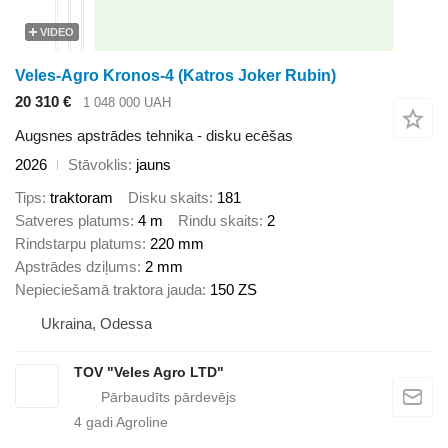
VIDEO
Veles-Agro Kronos-4 (Katros Joker Rubin)
20 310 €
1 048 000 UAH
Augsnes apstrādes tehnika - disku ecēšas
2026
Stāvoklis
jauns
Tips
traktoram
Disku skaits
181
Satveres platums
4 m
Rindu skaits
2
Rindstarpu platums
220 mm
Apstrādes dziļums
2 mm
Nepieciešamā traktora jauda
150 ZS
Ukraina, Odessa
TOV "Veles Agro LTD"
4
gadi Agroline