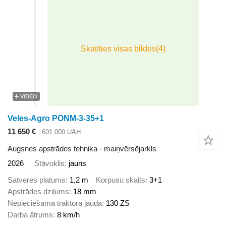
VIDEO
Veles-Agro PONM-3-35+1
11 650 €
601 000 UAH
Augsnes apstrādes tehnika - maiņvērsējarkls
2026
Stāvoklis
jauns
Satveres platums
1,2 m
Korpusu skaits
3+1
Apstrādes dziļums
18 mm
Nepieciešamā traktora jauda
130 ZS
Darba ātrums
8 km/h