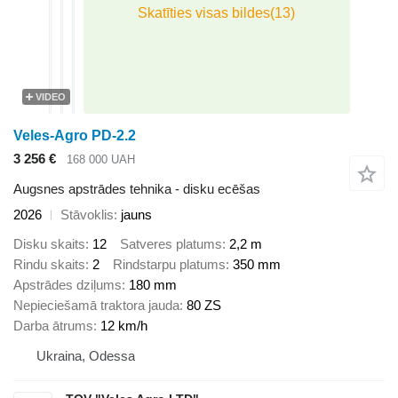
VIDEO
Veles-Agro PD-2.2
3 256 €
168 000 UAH
Augsnes apstrādes tehnika - disku ecēšas
2026
Stāvoklis
jauns
Disku skaits
12
Satveres platums
2,2 m
Rindu skaits
2
Rindstarpu platums
350 mm
Apstrādes dziļums
180 mm
Nepieciešamā traktora jauda
80 ZS
Darba ātrums
12 km/h
Ukraina, Odessa