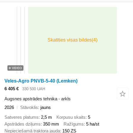
VIDEO
Veles-Agro PNVB-5-40 (Lemken)
6 405 €
330 500 UAH
Augsnes apstrādes tehnika - arkls
2026
Stāvoklis
jauns
Satveres platums
2,5 m
Korpusu skaits
5
Apstrādes dziļums
350 mm
Ražīgums
5 ha/st
Nepieciešamā traktora jauda
150 ZS