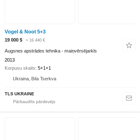
Vogel & Noot 5+3
19 000 $
≈ 16 440 €
Augsnes apstrādes tehnika - maiņvērsējarkls
2013
Korpusu skaits
5+1+1
Ukraina, Bila Tserkva
TLS UKRAINE