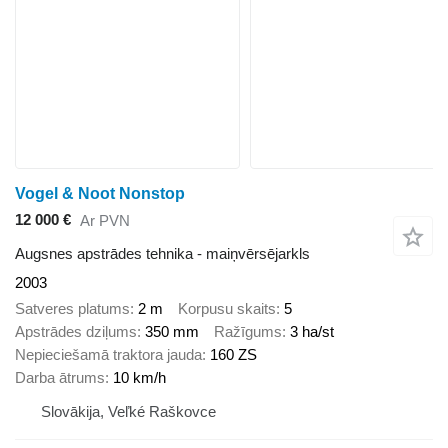
Vogel & Noot Nonstop
12 000 €
Ar PVN
Augsnes apstrādes tehnika - maiņvērsējarkls
2003
Satveres platums
2 m
Korpusu skaits
5
Apstrādes dziļums
350 mm
Ražīgums
3 ha/st
Nepieciešamā traktora jauda
160 ZS
Darba ātrums
10 km/h
Slovākija, Veľké Raškovce