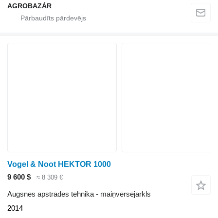
AGROBAZÁR
Vogel & Noot HEKTOR 1000
9 600 $
≈ 8 309 €
Augsnes apstrādes tehnika - maiņvērsējarkls
2014