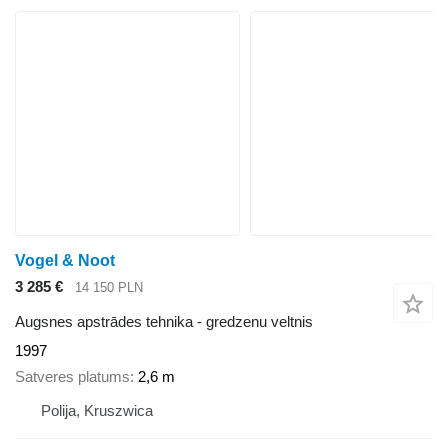
Vogel & Noot
3 285 €
14 150 PLN
Augsnes apstrādes tehnika - gredzenu veltnis
1997
Satveres platums
2,6 m
Polija, Kruszwica