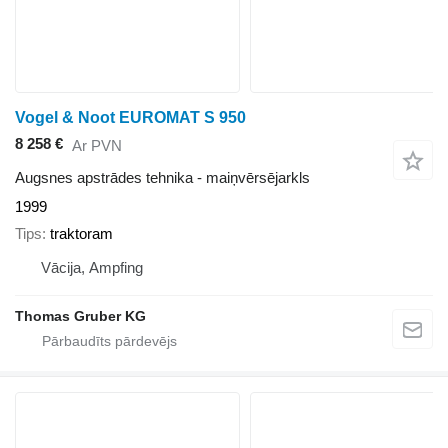
Vogel & Noot EUROMAT S 950
8 258 €
Ar PVN
Augsnes apstrādes tehnika - maiņvērsējarkls
1999
Tips
traktoram
Vācija, Ampfing
Thomas Gruber KG