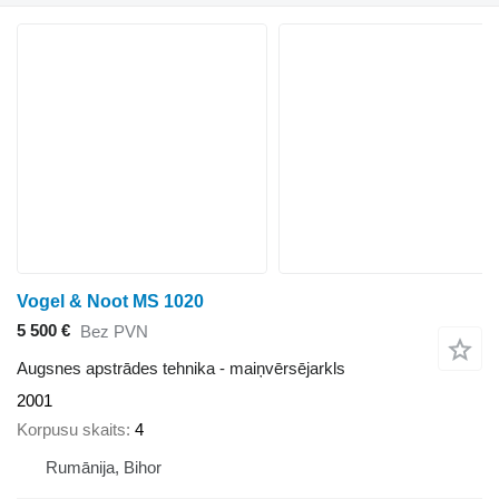
Vogel & Noot MS 1020
5 500 €
Bez PVN
Augsnes apstrādes tehnika - maiņvērsējarkls
2001
Korpusu skaits
4
Rumānija, Bihor