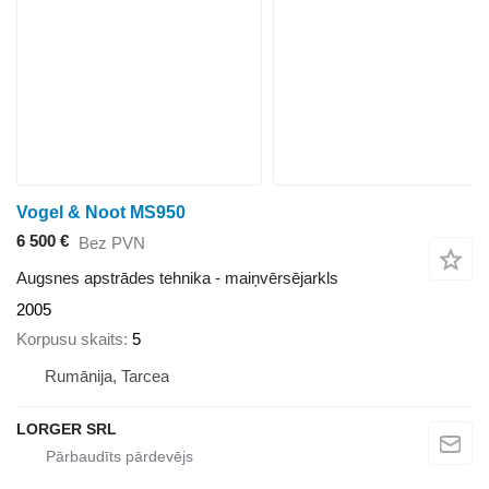
Vogel & Noot MS950
6 500 €
Bez PVN
Augsnes apstrādes tehnika - maiņvērsējarkls
2005
Korpusu skaits
5
Rumānija, Tarcea
LORGER SRL