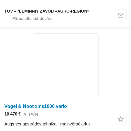
TOV «PLEMINNIY ZAVOD «AGRO-REGION»
Vogel & Noot xms1000 vario
10 470 €
Ar PVN
Augsnes apstrādes tehnika - maiņvērsējarkls