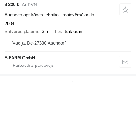
8 330 €
Ar PVN
Augsnes apstrādes tehnika - maiņvērsējarkls
2004
Satveres platums
3 m
Tips
traktoram
Vācija, De-27330 Asendorf
E-FARM GmbH