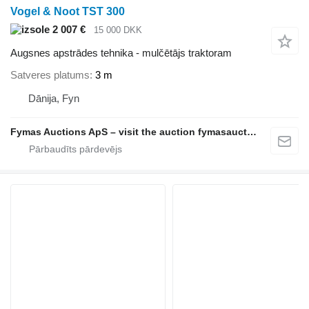
Vogel & Noot TST 300
2 007 €
15 000 DKK
Augsnes apstrādes tehnika - mulčētājs traktoram
Satveres platums
3 m
Dānija, Fyn
Fymas Auctions ApS – visit the auction fymasauctions.dk