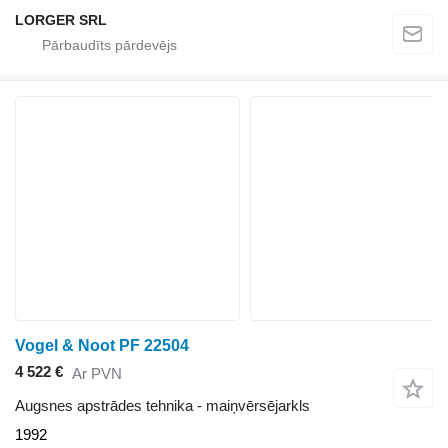
LORGER SRL
Vogel & Noot PF 22504
4 522 €
Ar PVN
Augsnes apstrādes tehnika - maiņvērsējarkls
1992