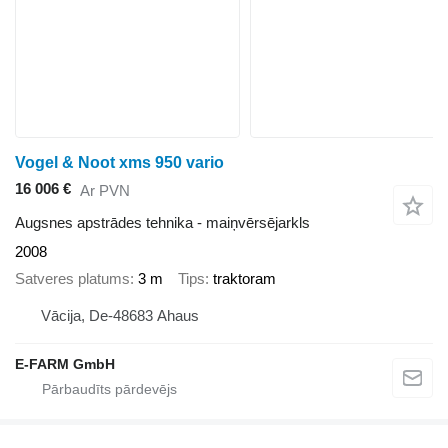
Vogel & Noot xms 950 vario
16 006 €
Ar PVN
Augsnes apstrādes tehnika - maiņvērsējarkls
2008
Satveres platums
3 m
Tips
traktoram
Vācija, De-48683 Ahaus
E-FARM GmbH