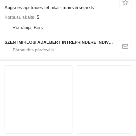
Augsnes apstrādes tehnika - maiņvērsējarkls
Korpusu skaits
5
Rumānija, Borș
SZENTMIKLOSI ADALBERT ÎNTREPRINDERE INDIVIDUALĂ