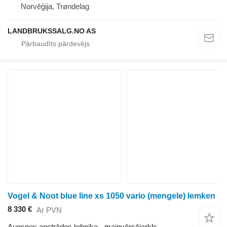
Norvēģija, Trøndelag
LANDBRUKSSALG.NO AS
Vogel & Noot blue line xs 1050 vario (mengele) lemken
8 330 €
Ar PVN
Augsnes apstrādes tehnika - maiņvērsējarkls