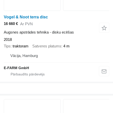
Vogel & Noot terra disc
16 660 €
Ar PVN
Augsnes apstrādes tehnika - disku ecēšas
2018
Tips
traktoram
Satveres platums
4 m
Vācija, Hamburg
E-FARM GmbH