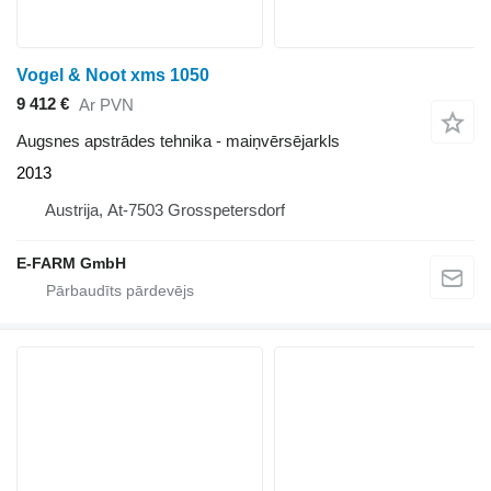
Vogel & Noot xms 1050
9 412 €
Ar PVN
Augsnes apstrādes tehnika - maiņvērsējarkls
2013
Austrija, At-7503 Grosspetersdorf
E-FARM GmbH