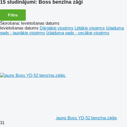
15 sludinājumi:
Boss benzīna zāģi
Filtrs
Šķirošana
:
Ievietošanas datums
Ievietošanas datums
Dārgākie vispirms
Lētākie vispirms
Izlaiduma
gads - jaunākie vispirms
Izlaiduma gads - vecākie vispirms
jauns Boss YD-52 benzīna zāģis
31