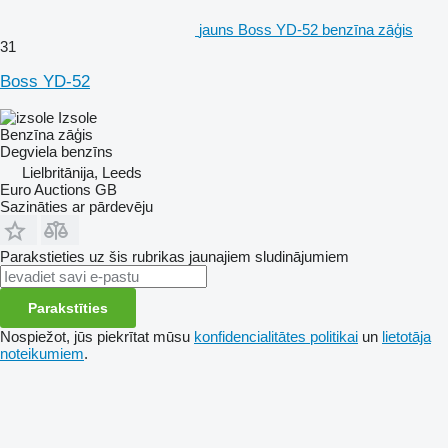
jauns Boss YD-52 benzīna zāģis
31
Boss YD-52
Izsole
Benzīna zāģis
Degviela
benzīns
Lielbritānija, Leeds
Euro Auctions GB
Sazināties ar pārdevēju
Parakstieties uz šis rubrikas jaunajiem sludinājumiem
Parakstīties
Nospiežot, jūs piekrītat mūsu
konfidencialitātes politikai
un
lietotāja
noteikumiem
.