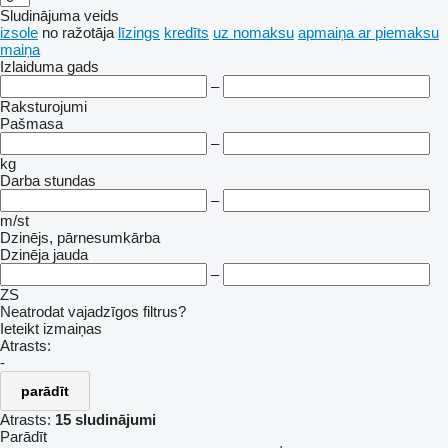
Sludinājuma veids
izsole
no ražotāja
līzings
kredīts
uz nomaksu
apmaiņa ar piemaksu
maiņa
Izlaiduma gads
–
Raksturojumi
Pašmasa
–
kg
Darba stundas
–
m/st
Dzinējs, pārnesumkārba
Dzinēja jauda
–
ZS
Neatrodat vajadzīgos filtrus?
Ieteikt izmaiņas
Atrasts:
-
parādīt
Atrasts:
15 sludinājumi
Parādīt