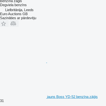
Benzīna zāģis
Degviela
benzīns
Lielbritānija, Leeds
Euro Auctions GB
Sazināties ar pārdevēju
jauns Boss YD-52 benzīna zāģis
31