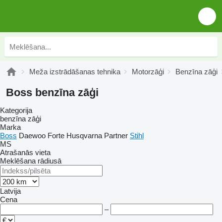
Meža izstrādāšanas tehnika
Motorzāģi
Benzīna zāģi
Boss benzīna zāģi
Kategorija
benzīna zāģi
Marka
Boss
Daewoo
Forte
Husqvarna
Partner
Stihl
MS
Atrašanās vieta
Meklēšana rādiusā
Latvija
Cena
–