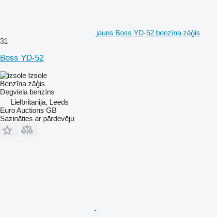
jauns Boss YD-52 benzīna zāģis
31
Boss YD-52
Izsole
Benzīna zāģis
Degviela
benzīns
Lielbritānija, Leeds
Euro Auctions GB
Sazināties ar pārdevēju