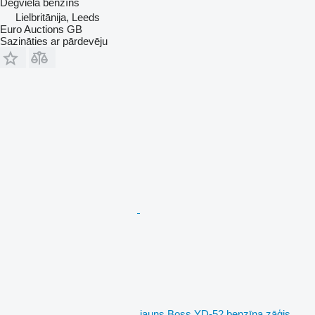
Degviela
benzīns
Lielbritānija, Leeds
Euro Auctions GB
Sazināties ar pārdevēju
jauns Boss YD-52 benzīna zāģis