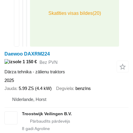
Daewoo DAXRM224
1 150 €
Bez PVN
Dārza tehnika - zālienu traktors
2025
Jauda
5.99 ZS (4.4 kW)
Degviela
benzīns
Nīderlande, Horst
Troostwijk Veilingen B.V.
8
gadi Agroline