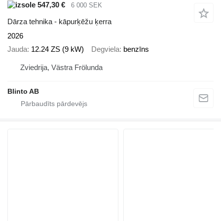
547,30 €
6 000 SEK
Dārza tehnika - kāpurķēžu ķerra
2026
Jauda
12.24 ZS (9 kW)
Degviela
benzīns
Zviedrija, Västra Frölunda
Blinto AB