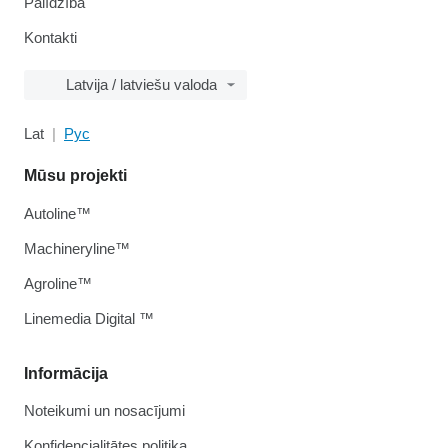
Palīdzība
Kontakti
Latvija / latviešu valoda
Lat
Рус
Mūsu projekti
Autoline™
Machineryline™
Agroline™
Linemedia Digital ™
Informācija
Noteikumi un nosacījumi
Konfidencialitātes politika