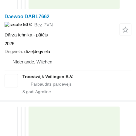
Daewoo DABL7662
50 €
Bez PVN
Dārza tehnika - pūtējs
2026
Degviela
dīzeļdegviela
Nīderlande, Wijchen
Troostwijk Veilingen B.V.
8
gadi Agroline