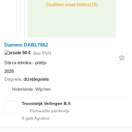
Daewoo DABL7662
50 €
Bez PVN
Dārza tehnika - pūtējs
2026
Degviela
dīzeļdegviela
Nīderlande, Wijchen
Troostwijk Veilingen B.V.
8
gadi Agroline