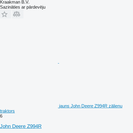
Kraakman B.V.
Sazināties ar pārdevēju
jauns John Deere Z994R zālienu
traktors
6
John Deere Z994R