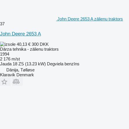
John Deere 2653 A zālienu traktors
37
John Deere 2653 A
40,13 €
300 DKK
Dārza tehnika - zālienu traktors
1994
2 176 m/st
Jauda
18 ZS (13.23 kW)
Degviela
benzīns
Dānija, Tølløse
Klaravik Denmark