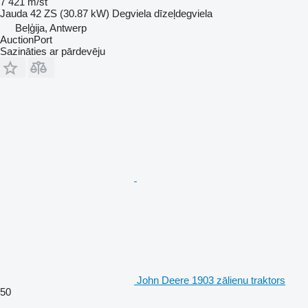
7 421 m/st
Jauda
42 ZS (30.87 kW)
Degviela
dīzeļdegviela
Beļģija, Antwerp
AuctionPort
Sazināties ar pārdevēju
John Deere 1903 zālienu traktors
50