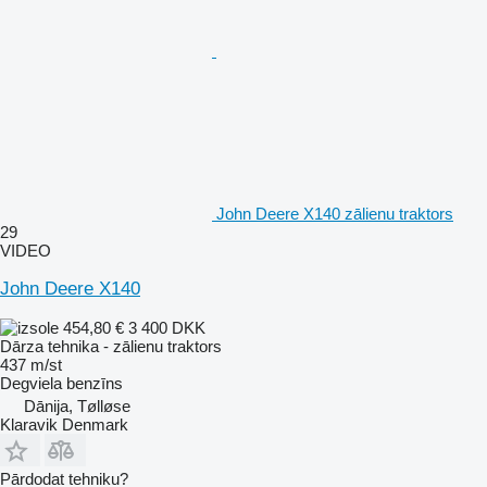
John Deere X140 zālienu traktors
29
VIDEO
John Deere X140
454,80 €
3 400 DKK
Dārza tehnika - zālienu traktors
437 m/st
Degviela
benzīns
Dānija, Tølløse
Klaravik Denmark
Pārdodat tehniku?