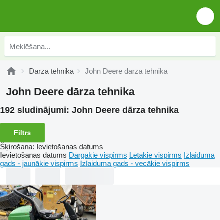
Dārza tehnika
John Deere dārza tehnika
John Deere dārza tehnika
192 sludinājumi:
John Deere dārza tehnika
Filtrs
Šķirošana
:
Ievietošanas datums
Ievietošanas datums
Dārgākie vispirms
Lētākie vispirms
Izlaiduma
gads - jaunākie vispirms
Izlaiduma gads - vecākie vispirms