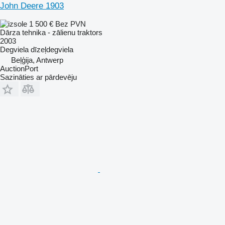
John Deere 1903
1 500 €
Bez PVN
Dārza tehnika - zālienu traktors
2003
Degviela
dīzeļdegviela
Beļģija, Antwerp
AuctionPort
Sazināties ar pārdevēju