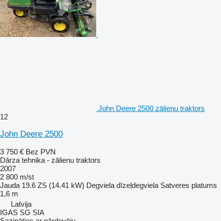
John Deere 2500 zālienu traktors
12
John Deere 2500
3 750 €
Bez PVN
Dārza tehnika - zālienu traktors
2007
2 800 m/st
Jauda
19.6 ZS (14.41 kW)
Degviela
dīzeļdegviela
Satveres platums
1,6 m
Latvija
IGAS SG SIA
Sazināties ar pārdevēju