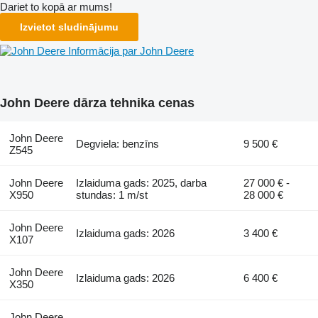
Dariet to kopā ar mums!
Izvietot sludinājumu
Informācija par John Deere
John Deere dārza tehnika cenas
John Deere
Degviela: benzīns
9 500 €
Z545
John Deere
Izlaiduma gads: 2025, darba
27 000 € -
X950
stundas: 1 m/st
28 000 €
John Deere
Izlaiduma gads: 2026
3 400 €
X107
John Deere
Izlaiduma gads: 2026
6 400 €
X350
John Deere