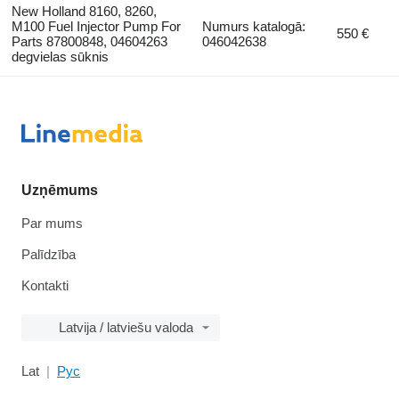
New Holland 8160, 8260,
M100 Fuel Injector Pump For
Numurs katalogā:
550 €
Parts 87800848, 04604263
046042638
degvielas sūknis
Uzņēmums
Par mums
Palīdzība
Kontakti
Latvija / latviešu valoda
Lat
Рус