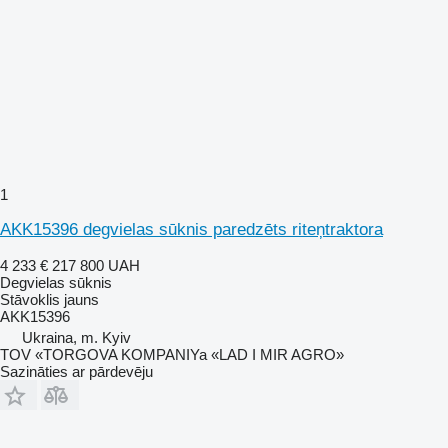
1
AKK15396 degvielas sūknis paredzēts riteņtraktora
4 233 €
217 800 UAH
Degvielas sūknis
Stāvoklis
jauns
AKK15396
Ukraina, m. Kyiv
TOV «TORGOVA KOMPANIYa «LAD I MIR AGRO»
Sazināties ar pārdevēju