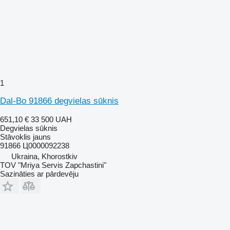
1
Dal-Bo 91866 degvielas sūknis
651,10 €
33 500 UAH
Degvielas sūknis
Stāvoklis
jauns
91866 Ц0000092238
Ukraina, Khorostkiv
TOV "Mriya Servis Zapchastini"
Sazināties ar pārdevēju