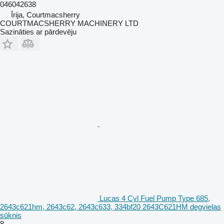
046042638
Īrija, Courtmacsherry
COURTMACSHERRY MACHINERY LTD
Sazināties ar pārdevēju
Lucas 4 Cyl Fuel Pump Type 685,
2643c621hm, 2643c62, 2643c633, 334bf20 2643C621HM degvielas
sūknis
8