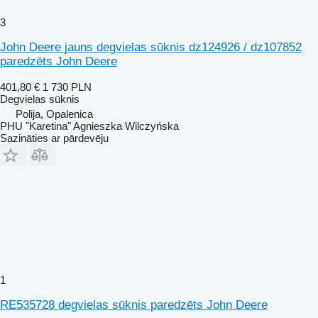
3
John Deere jauns degvielas sūknis dz124926 / dz107852
paredzēts John Deere
401,80 €
1 730 PLN
Degvielas sūknis
Polija, Opalenica
PHU "Karetina" Agnieszka Wilczyńska
Sazināties ar pārdevēju
1
RE535728 degvielas sūknis paredzēts John Deere