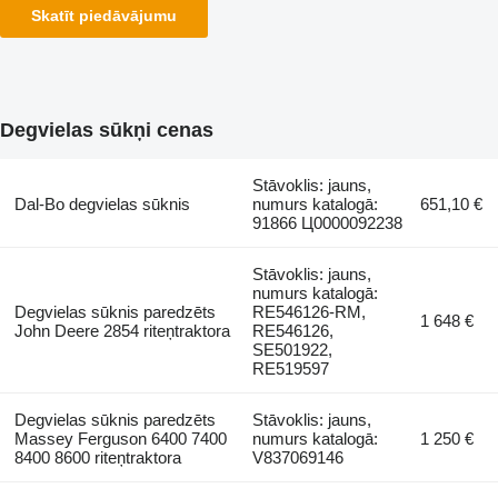
Skatīt piedāvājumu
Degvielas sūkņi cenas
Stāvoklis: jauns,
Dal-Bo degvielas sūknis
numurs katalogā:
651,10 €
91866 Ц0000092238
Stāvoklis: jauns,
numurs katalogā:
Degvielas sūknis paredzēts
RE546126-RM,
1 648 €
John Deere 2854 riteņtraktora
RE546126,
SE501922,
RE519597
Degvielas sūknis paredzēts
Stāvoklis: jauns,
Massey Ferguson 6400 7400
numurs katalogā:
1 250 €
8400 8600 riteņtraktora
V837069146