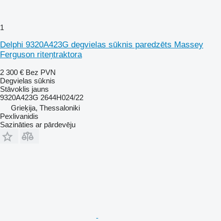
1
Delphi 9320A423G degvielas sūknis paredzēts Massey
Ferguson riteņtraktora
2 300 €
Bez PVN
Degvielas sūknis
Stāvoklis
jauns
9320A423G 2644H024/22
Grieķija, Thessaloniki
Pexlivanidis
Sazināties ar pārdevēju