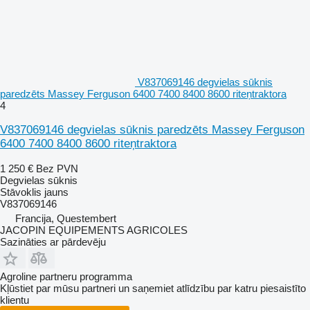
V837069146 degvielas sūknis
paredzēts Massey Ferguson 6400 7400 8400 8600 riteņtraktora
4
V837069146 degvielas sūknis paredzēts Massey Ferguson
6400 7400 8400 8600 riteņtraktora
1 250 €
Bez PVN
Degvielas sūknis
Stāvoklis
jauns
V837069146
Francija, Questembert
JACOPIN EQUIPEMENTS AGRICOLES
Sazināties ar pārdevēju
Agroline partneru programma
Kļūstiet par mūsu partneri un saņemiet atlīdzību par katru piesaistīto
klientu