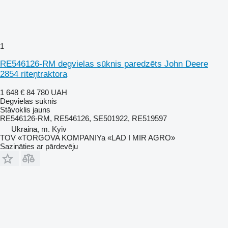
1
RE546126-RM degvielas sūknis paredzēts John Deere
2854 riteņtraktora
1 648 €
84 780 UAH
Degvielas sūknis
Stāvoklis
jauns
RE546126-RM, RE546126, SE501922, RE519597
Ukraina, m. Kyiv
TOV «TORGOVA KOMPANIYa «LAD I MIR AGRO»
Sazināties ar pārdevēju