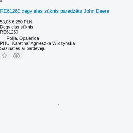
4
RE61260 degvielas sūknis paredzēts John Deere
58,06 €
250 PLN
Degvielas sūknis
RE61260
Polija, Opalenica
PHU "Karetina" Agnieszka Wilczyńska
Sazināties ar pārdevēju