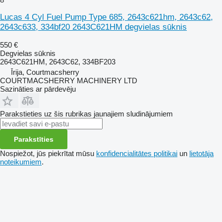
Lucas 4 Cyl Fuel Pump Type 685, 2643c621hm, 2643c62,
2643c633, 334bf20 2643C621HM degvielas sūknis
550 €
Degvielas sūknis
2643C621HM, 2643C62, 334BF203
Īrija, Courtmacsherry
COURTMACSHERRY MACHINERY LTD
Sazināties ar pārdevēju
Parakstieties uz šis rubrikas jaunajiem sludinājumiem
Parakstīties
Nospiežot, jūs piekrītat mūsu
konfidencialitātes politikai
un
lietotāja
noteikumiem
.