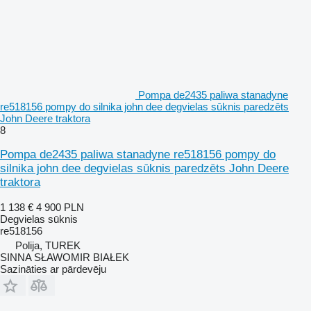
Pompa de2435 paliwa stanadyne
re518156 pompy do silnika john dee degvielas sūknis paredzēts
John Deere traktora
8
Pompa de2435 paliwa stanadyne re518156 pompy do
silnika john dee degvielas sūknis paredzēts John Deere
traktora
1 138 €
4 900 PLN
Degvielas sūknis
re518156
Polija, TUREK
SINNA SŁAWOMIR BIAŁEK
Sazināties ar pārdevēju