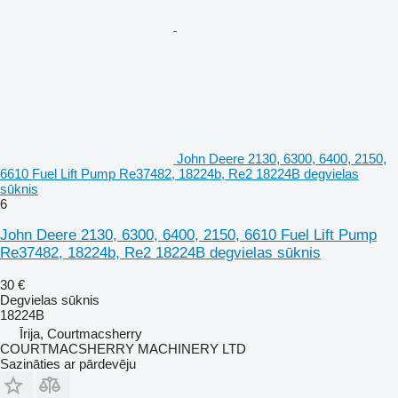
John Deere 2130, 6300, 6400, 2150,
6610 Fuel Lift Pump Re37482, 18224b, Re2 18224B degvielas
sūknis
6
John Deere 2130, 6300, 6400, 2150, 6610 Fuel Lift Pump
Re37482, 18224b, Re2 18224B degvielas sūknis
30 €
Degvielas sūknis
18224B
Īrija, Courtmacsherry
COURTMACSHERRY MACHINERY LTD
Sazināties ar pārdevēju