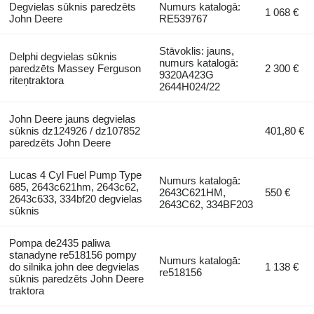
Degvielas sūknis paredzēts
Numurs katalogā:
1 068 €
John Deere
RE539767
Stāvoklis: jauns,
Delphi degvielas sūknis
numurs katalogā:
paredzēts Massey Ferguson
2 300 €
9320A423G
riteņtraktora
2644H024/22
John Deere jauns degvielas
sūknis dz124926 / dz107852
401,80 €
paredzēts John Deere
Lucas 4 Cyl Fuel Pump Type
Numurs katalogā:
685, 2643c621hm, 2643c62,
2643C621HM,
550 €
2643c633, 334bf20 degvielas
2643C62, 334BF203
sūknis
Pompa de2435 paliwa
stanadyne re518156 pompy
Numurs katalogā:
do silnika john dee degvielas
1 138 €
re518156
sūknis paredzēts John Deere
traktora