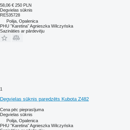
58,06 €
250 PLN
Degvielas sūknis
RE535728
Polija, Opalenica
PHU "Karetina" Agnieszka Wilczyńska
Sazināties ar pārdevēju
1
Degvielas sūknis paredzēts Kubota Z482
Cena pēc pieprasījuma
Degvielas sūknis
Polija, Opalenica
PHU "Karetina" Agnieszka Wilczyńska