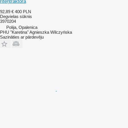
riteņtraktora
92,89 €
400 PLN
Degvielas sūknis
3970204
Polija, Opalenica
PHU "Karetina" Agnieszka Wilczyńska
Sazināties ar pārdevēju