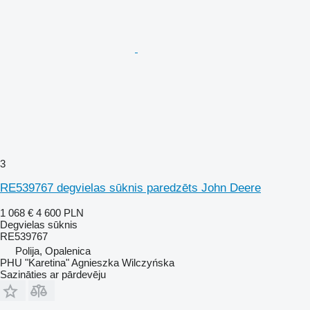
3
RE539767 degvielas sūknis paredzēts John Deere
1 068 €
4 600 PLN
Degvielas sūknis
RE539767
Polija, Opalenica
PHU "Karetina" Agnieszka Wilczyńska
Sazināties ar pārdevēju