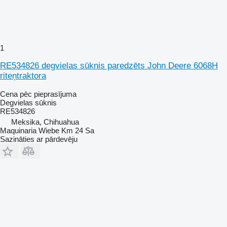
1
RE534826 degvielas sūknis paredzēts John Deere 6068H
riteņtraktora
Cena pēc pieprasījuma
Degvielas sūknis
RE534826
Meksika, Chihuahua
Maquinaria Wiebe Km 24 Sa
Sazināties ar pārdevēju