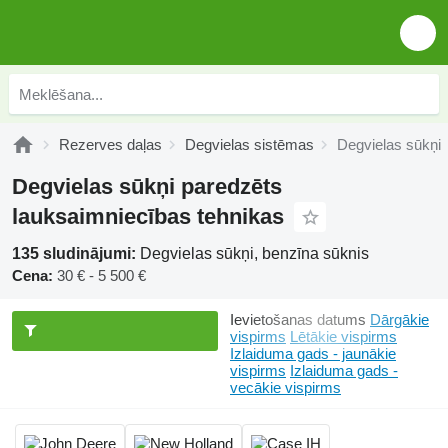
Rezerves daļas
Degvielas sistēmas
Degvielas sūkņi
Degvielas sūkņi paredzēts
lauksaimniecības tehnikas
135 sludinājumi:
Degvielas sūkņi, benzīna sūknis
Cena:
30 € - 5 500 €
Ievietošanas datums
Dārgākie
vispirms
Lētākie vispirms
Izlaiduma gads - jaunākie
vispirms
Izlaiduma gads -
vecākie vispirms