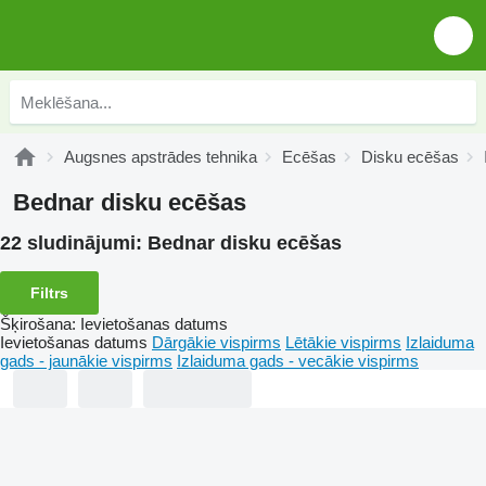
Augsnes apstrādes tehnika
Ecēšas
Disku ecēšas
Bednar disku ecēšas
22 sludinājumi:
Bednar disku ecēšas
Filtrs
Šķirošana
:
Ievietošanas datums
Ievietošanas datums
Dārgākie vispirms
Lētākie vispirms
Izlaiduma
gads - jaunākie vispirms
Izlaiduma gads - vecākie vispirms