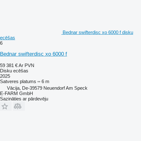
Bednar swifterdisc xo 6000 f disku
ecēšas
6
Bednar swifterdisc xo 6000 f
59 381 €
Ar PVN
Disku ecēšas
2025
Satveres platums
6 m
Vācija, De-39579 Neuendorf Am Speck
E-FARM GmbH
Sazināties ar pārdevēju