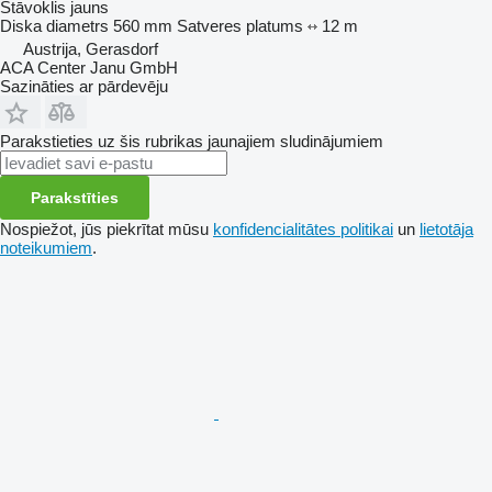
Stāvoklis
jauns
Diska diametrs
560 mm
Satveres platums
12 m
Austrija, Gerasdorf
ACA Center Janu GmbH
Sazināties ar pārdevēju
Parakstieties uz šis rubrikas jaunajiem sludinājumiem
Parakstīties
Nospiežot, jūs piekrītat mūsu
konfidencialitātes politikai
un
lietotāja
noteikumiem
.