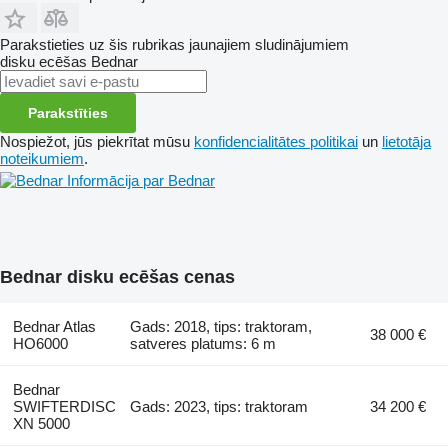
Parakstieties uz šis rubrikas jaunajiem sludinājumiem
disku ecēšas
Bednar
Parakstīties
Nospiežot, jūs piekrītat mūsu
konfidencialitātes politikai
un
lietotāja
noteikumiem
.
Informācija par Bednar
Bednar disku ecēšas cenas
Bednar Atlas
Gads: 2018, tips: traktoram,
38 000 €
HO6000
satveres platums: 6 m
Bednar
SWIFTERDISC
Gads: 2023, tips: traktoram
34 200 €
XN 5000