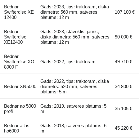
Bednar
Gads: 2023, tips: traktoram, diska
Swifterdisc XE
diametrs: 560 mm, satveres
107 100 €
12400
platums: 12 m
Bednar
Gads: 2023, stāvoklis: jauns,
Swifterdisc
diska diametrs: 560 mm, satveres
90 000 €
XE12400
platums: 12 m
Bednar
Swifterdisc XO
Gads: 2022, tips: traktoram
49 710 €
8000 F
Gads: 2022, tips: traktoram, diska
Bednar XN5000
diametrs: 520 mm, satveres
34 800 €
platums: 5 m
Bednar ao 5000
Gads: 2019, satveres platums: 5
35 105 €
profi
m
Bednar atlas
Gads: 2018, satveres platums: 6
45 220 €
ho6000
m