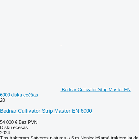
Bednar Cultivator Strip Master EN
6000 disku ecēšas
20
Bednar Cultivator Strip Master EN 6000
54 000 €
Bez PVN
Disku ecēšas
2024
Tips
traktoram
Satveres platums
6 m
Nepieciešamā traktora jauda