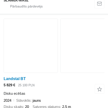
SLAWEK-MASZ
Landstal BT
5 829 €
25 100 PLN
Disku ecēšas
2024
Stāvoklis
jauns
Disku skaits
20
Satveres platums
2,5 m