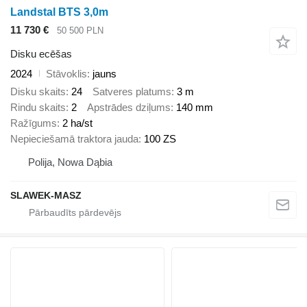
Landstal BTS 3,0m
11 730 €
50 500 PLN
Disku ecēšas
2024
Stāvoklis
jauns
Disku skaits
24
Satveres platums
3 m
Rindu skaits
2
Apstrādes dziļums
140 mm
Ražīgums
2 ha/st
Nepieciešamā traktora jauda
100 ZS
Polija, Nowa Dąbia
SLAWEK-MASZ