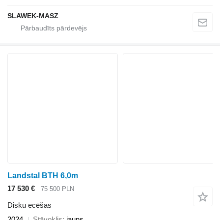
SLAWEK-MASZ
Landstal BTH 6,0m
17 530 €
75 500 PLN
Disku ecēšas
2024
Stāvoklis
jauns