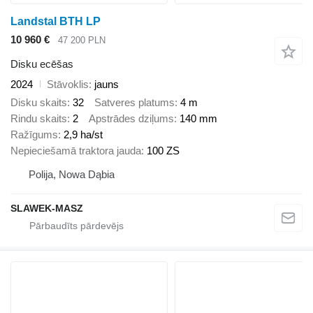
Landstal BTH LP
10 960 €
47 200 PLN
Disku ecēšas
2024
Stāvoklis
jauns
Disku skaits
32
Satveres platums
4 m
Rindu skaits
2
Apstrādes dziļums
140 mm
Ražīgums
2,9 ha/st
Nepieciešamā traktora jauda
100 ZS
Polija, Nowa Dąbia
SLAWEK-MASZ