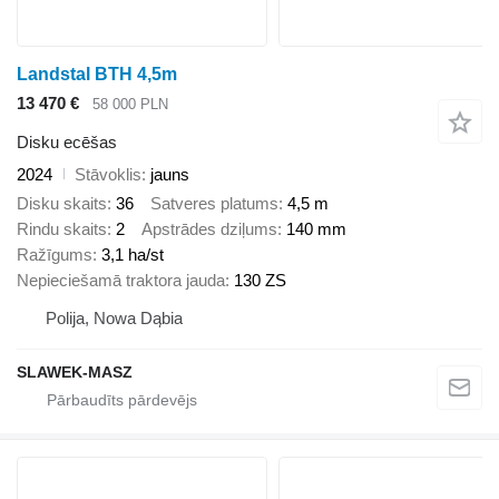
Landstal BTH 4,5m
13 470 €
58 000 PLN
Disku ecēšas
2024
Stāvoklis
jauns
Disku skaits
36
Satveres platums
4,5 m
Rindu skaits
2
Apstrādes dziļums
140 mm
Ražīgums
3,1 ha/st
Nepieciešamā traktora jauda
130 ZS
Polija, Nowa Dąbia
SLAWEK-MASZ