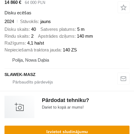
14 860 €
64 000 PLN
Disku ecēšas
2024
Stāvoklis
jauns
Disku skaits
40
Satveres platums
5 m
Rindu skaits
2
Apstrādes dziļums
140 mm
Ražīgums
4,1 ha/st
Nepieciešamā traktora jauda
140 ZS
Polija, Nowa Dąbia
SLAWEK-MASZ
Pārdodat tehniku?
Dariet to kopā ar mums!
Izvietot sludinājumu