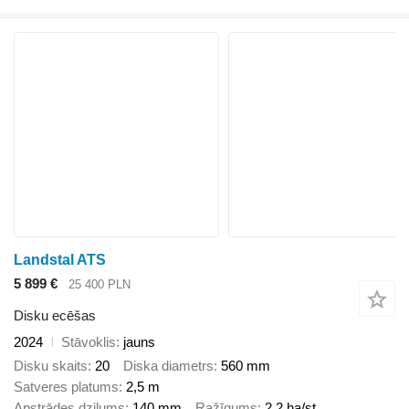
Landstal ATS
5 899 €
25 400 PLN
Disku ecēšas
2024
Stāvoklis
jauns
Disku skaits
20
Diska diametrs
560 mm
Satveres platums
2,5 m
Apstrādes dziļums
140 mm
Ražīgums
2,2 ha/st