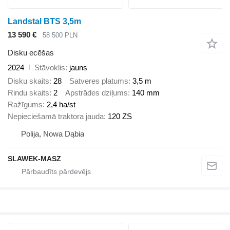
Landstal BTS 3,5m
13 590 €
58 500 PLN
Disku ecēšas
2024
Stāvoklis
jauns
Disku skaits
28
Satveres platums
3,5 m
Rindu skaits
2
Apstrādes dziļums
140 mm
Ražīgums
2,4 ha/st
Nepieciešamā traktora jauda
120 ZS
Polija, Nowa Dąbia
SLAWEK-MASZ