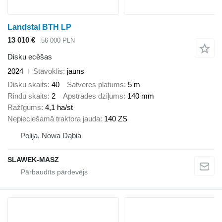
Landstal BTH LP
13 010 €
56 000 PLN
Disku ecēšas
2024
Stāvoklis
jauns
Disku skaits
40
Satveres platums
5 m
Rindu skaits
2
Apstrādes dziļums
140 mm
Ražīgums
4,1 ha/st
Nepieciešamā traktora jauda
140 ZS
Polija, Nowa Dąbia
SLAWEK-MASZ