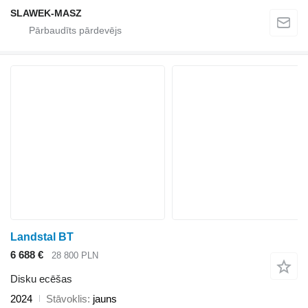
SLAWEK-MASZ
Landstal BT
6 688 €
28 800 PLN
Disku ecēšas
2024
Stāvoklis
jauns