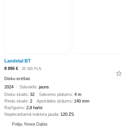
Landstal BT
8 895 €
38 300 PLN
Disku ecēšas
2024
Stāvoklis
jauns
Disku skaits
32
Satveres platums
4 m
Rindu skaits
2
Apstrādes dziļums
140 mm
Ražīgums
2,8 ha/st
Nepieciešamā traktora jauda
120 ZS
Polija, Nowa Dąbia