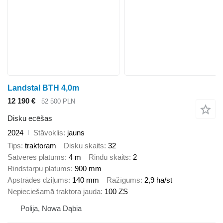
Landstal BTH 4,0m
12 190 €
52 500 PLN
Disku ecēšas
2024
Stāvoklis
jauns
Tips
traktoram
Disku skaits
32
Satveres platums
4 m
Rindu skaits
2
Rindstarpu platums
900 mm
Apstrādes dziļums
140 mm
Ražīgums
2,9 ha/st
Nepieciešamā traktora jauda
100 ZS
Polija, Nowa Dąbia