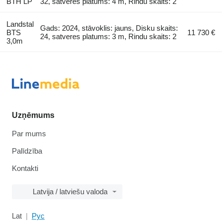
BTH LP
32, satveres platums: 4 m, Rindu skaits: 2
Landstal
Gads: 2024, stāvoklis: jauns, Disku skaits:
BTS
11 730 €
24, satveres platums: 3 m, Rindu skaits: 2
3,0m
Uzņēmums
Par mums
Palīdzība
Kontakti
Latvija / latviešu valoda
Lat
Рус