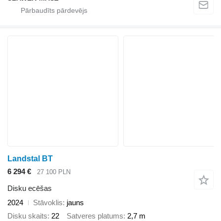
Landstal BT
6 294 €
27 100 PLN
Disku ecēšas
2024
Stāvoklis
jauns
Disku skaits
22
Satveres platums
2,7 m