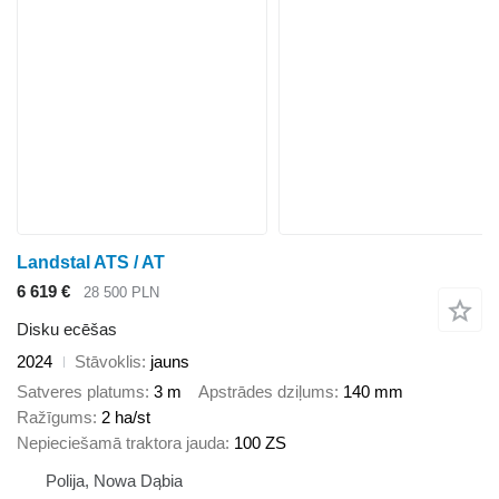
Landstal ATS / AT
6 619 €
28 500 PLN
Disku ecēšas
2024
Stāvoklis
jauns
Satveres platums
3 m
Apstrādes dziļums
140 mm
Ražīgums
2 ha/st
Nepieciešamā traktora jauda
100 ZS
Polija, Nowa Dąbia