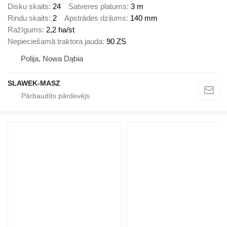
Disku skaits
24
Satveres platums
3 m
Rindu skaits
2
Apstrādes dziļums
140 mm
Ražīgums
2,2 ha/st
Nepieciešamā traktora jauda
90 ZS
Polija, Nowa Dąbia
SLAWEK-MASZ