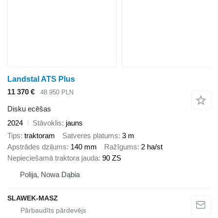
Landstal ATS Plus
11 370 €
48 950 PLN
Disku ecēšas
2024
Stāvoklis
jauns
Tips
traktoram
Satveres platums
3 m
Apstrādes dziļums
140 mm
Ražīgums
2 ha/st
Nepieciešamā traktora jauda
90 ZS
Polija, Nowa Dąbia
SLAWEK-MASZ