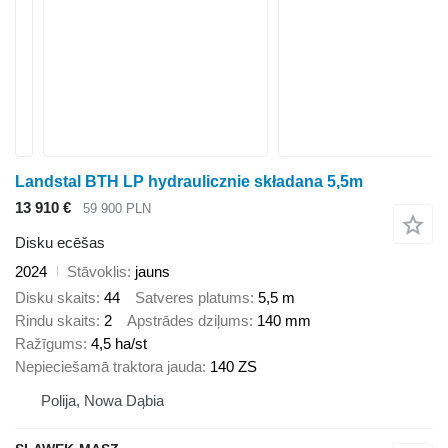
Landstal BTH LP hydraulicznie składana 5,5m
13 910 €
59 900 PLN
Disku ecēšas
2024
Stāvoklis
jauns
Disku skaits
44
Satveres platums
5,5 m
Rindu skaits
2
Apstrādes dziļums
140 mm
Ražīgums
4,5 ha/st
Nepieciešamā traktora jauda
140 ZS
Polija, Nowa Dąbia