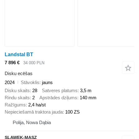
Landstal BT
7 896 €
34 000 PLN
Disku ecēšas
2024
Stāvoklis
jauns
Disku skaits
28
Satveres platums
3,5 m
Rindu skaits
2
Apstrādes dziļums
140 mm
Ražīgums
2,4 ha/st
Nepieciešamā traktora jauda
100 ZS
Polija, Nowa Dąbia
SLAWEK-MASZ