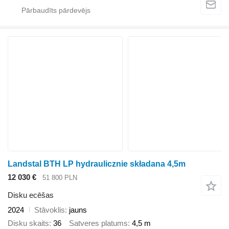
Landstal BTH LP hydraulicznie składana 4,5m
12 030 €
51 800 PLN
Disku ecēšas
2024
Stāvoklis
jauns
Disku skaits
36
Satveres platums
4,5 m