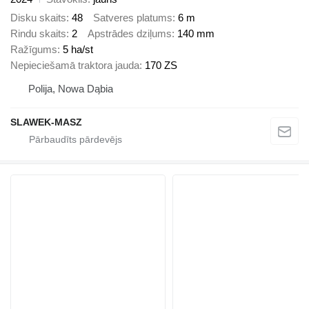
Disku skaits
48
Satveres platums
6 m
Rindu skaits
2
Apstrādes dziļums
140 mm
Ražīgums
5 ha/st
Nepieciešamā traktora jauda
170 ZS
Polija, Nowa Dąbia
SLAWEK-MASZ