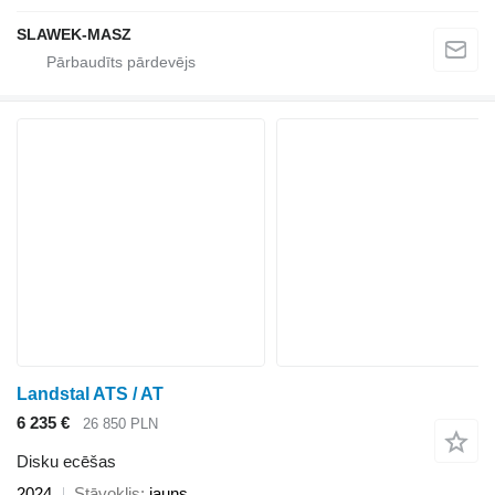
SLAWEK-MASZ
Landstal ATS / AT
6 235 €
26 850 PLN
Disku ecēšas
2024
Stāvoklis
jauns