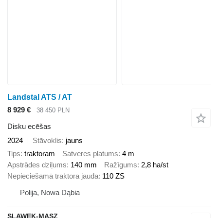
Landstal ATS / AT
8 929 €
38 450 PLN
Disku ecēšas
2024
Stāvoklis
jauns
Tips
traktoram
Satveres platums
4 m
Apstrādes dziļums
140 mm
Ražīgums
2,8 ha/st
Nepieciešamā traktora jauda
110 ZS
Polija, Nowa Dąbia
SLAWEK-MASZ