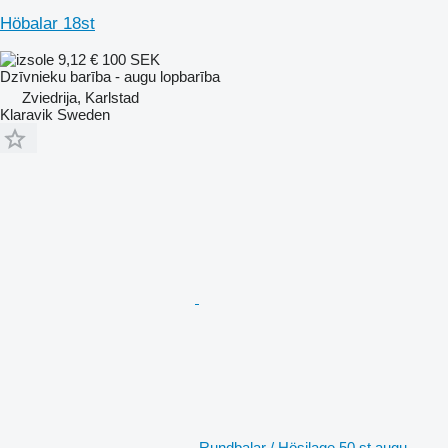
Höbalar 18st
9,12 €
100 SEK
Dzīvnieku barība - augu lopbarība
Zviedrija, Karlstad
Klaravik Sweden
Rundbalar / Hösilage 50 st augu