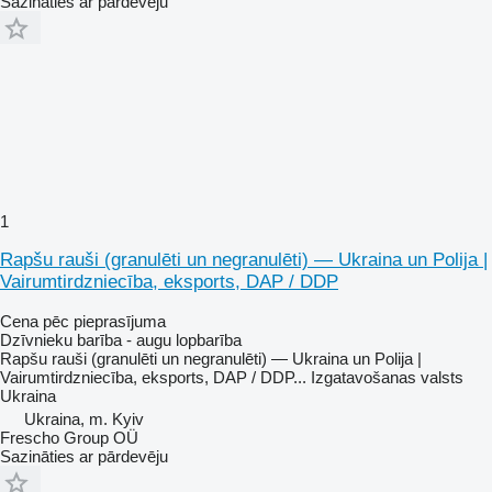
Sazināties ar pārdevēju
1
Rapšu rauši (granulēti un negranulēti) — Ukraina un Polija |
Vairumtirdzniecība, eksports, DAP / DDP
Cena pēc pieprasījuma
Dzīvnieku barība - augu lopbarība
Rapšu rauši (granulēti un negranulēti) — Ukraina un Polija |
Vairumtirdzniecība, eksports, DAP / DDP...
Izgatavošanas valsts
Ukraina
Ukraina, m. Kyiv
Frescho Group OÜ
Sazināties ar pārdevēju