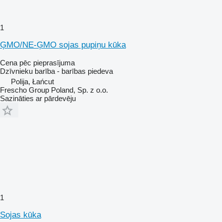
1
ĢMO/NE-ĢMO sojas pupiņu kūka
Cena pēc pieprasījuma
Dzīvnieku barība - barības piedeva
Polija, Łańcut
Frescho Group Poland, Sp. z o.o.
Sazināties ar pārdevēju
1
Sojas kūka