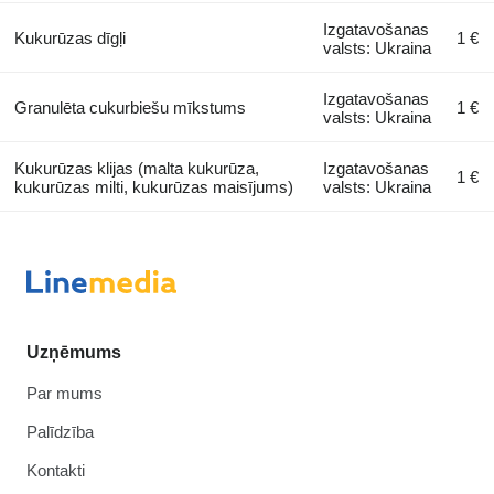
Izgatavošanas
Kukurūzas dīgļi
1 €
valsts: Ukraina
Izgatavošanas
Granulēta cukurbiešu mīkstums
1 €
valsts: Ukraina
Kukurūzas klijas (malta kukurūza,
Izgatavošanas
1 €
kukurūzas milti, kukurūzas maisījums)
valsts: Ukraina
Uzņēmums
Par mums
Palīdzība
Kontakti