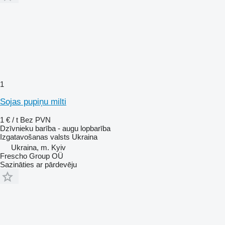
1
Sojas pupiņu milti
1 € / t
Bez PVN
Dzīvnieku barība - augu lopbarība
Izgatavošanas valsts
Ukraina
Ukraina, m. Kyiv
Frescho Group OÜ
Sazināties ar pārdevēju