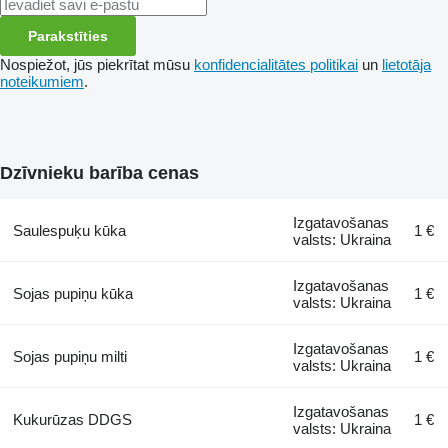
Parakstīties
Nospiežot, jūs piekrītat mūsu
konfidencialitātes politikai
un
lietotāja
noteikumiem
.
Dzīvnieku barība cenas
Izgatavošanas
Saulespuķu kūka
1 €
valsts: Ukraina
Izgatavošanas
Sojas pupiņu kūka
1 €
valsts: Ukraina
Izgatavošanas
Sojas pupiņu milti
1 €
valsts: Ukraina
Izgatavošanas
Kukurūzas DDGS
1 €
valsts: Ukraina