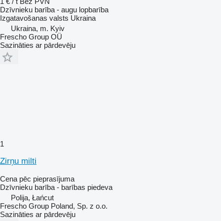
1 € / t
Bez PVN
Dzīvnieku barība - augu lopbarība
Izgatavošanas valsts
Ukraina
Ukraina, m. Kyiv
Frescho Group OÜ
Sazināties ar pārdevēju
1
Zirņu milti
Cena pēc pieprasījuma
Dzīvnieku barība - barības piedeva
Polija, Łańcut
Frescho Group Poland, Sp. z o.o.
Sazināties ar pārdevēju