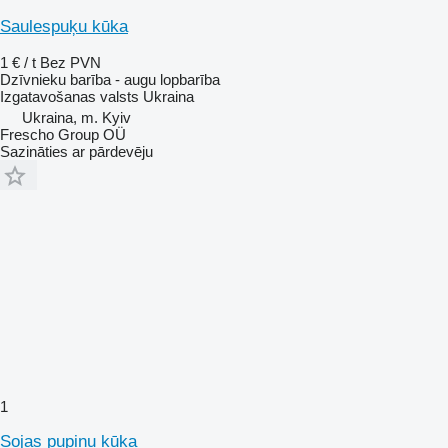
Saulespuķu kūka
1 € / t
Bez PVN
Dzīvnieku barība - augu lopbarība
Izgatavošanas valsts
Ukraina
Ukraina, m. Kyiv
Frescho Group OÜ
Sazināties ar pārdevēju
1
Sojas pupiņu kūka