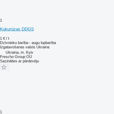
1
Kukurūzas DDGS
1 € / t
Dzīvnieku barība - augu lopbarība
Izgatavošanas valsts
Ukraina
Ukraina, m. Kyiv
Frescho Group OÜ
Sazināties ar pārdevēju
1