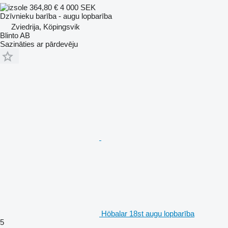
364,80 €
4 000 SEK
Dzīvnieku barība - augu lopbarība
Zviedrija, Köpingsvik
Blinto AB
Sazināties ar pārdevēju
Höbalar 18st augu lopbarība
5