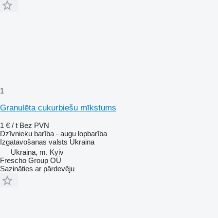
1
Granulēta cukurbiešu mīkstums
1 € / t
Bez PVN
Dzīvnieku barība - augu lopbarība
Izgatavošanas valsts
Ukraina
Ukraina, m. Kyiv
Frescho Group OÜ
Sazināties ar pārdevēju