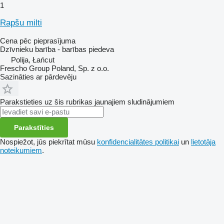
1
Rapšu milti
Cena pēc pieprasījuma
Dzīvnieku barība - barības piedeva
Polija, Łańcut
Frescho Group Poland, Sp. z o.o.
Sazināties ar pārdevēju
Parakstieties uz šis rubrikas jaunajiem sludinājumiem
Parakstīties
Nospiežot, jūs piekrītat mūsu
konfidencialitātes politikai
un
lietotāja
noteikumiem
.