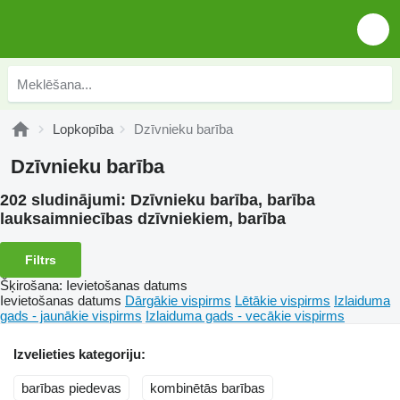
Lopkopība
Dzīvnieku barība
Dzīvnieku barība
202 sludinājumi:
Dzīvnieku barība, barība
lauksaimniecības dzīvniekiem, barība
Filtrs
Šķirošana
:
Ievietošanas datums
Ievietošanas datums
Dārgākie vispirms
Lētākie vispirms
Izlaiduma
gads - jaunākie vispirms
Izlaiduma gads - vecākie vispirms
Izvelieties kategoriju:
barības piedevas
kombinētās barības