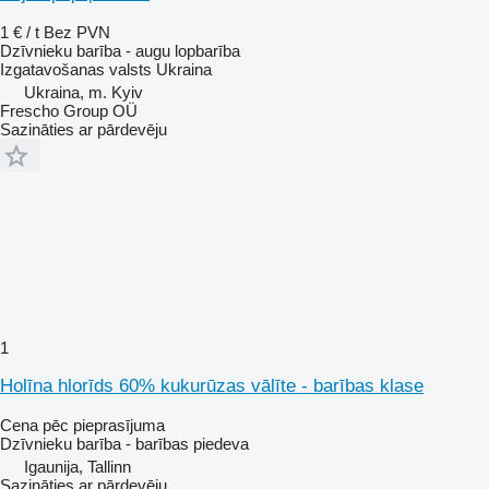
1 € / t
Bez PVN
Dzīvnieku barība - augu lopbarība
Izgatavošanas valsts
Ukraina
Ukraina, m. Kyiv
Frescho Group OÜ
Sazināties ar pārdevēju
1
Holīna hlorīds 60% kukurūzas vālīte - barības klase
Cena pēc pieprasījuma
Dzīvnieku barība - barības piedeva
Igaunija, Tallinn
Sazināties ar pārdevēju