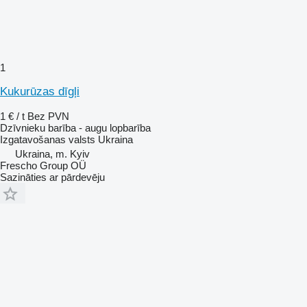
1
Kukurūzas dīgļi
1 € / t
Bez PVN
Dzīvnieku barība - augu lopbarība
Izgatavošanas valsts
Ukraina
Ukraina, m. Kyiv
Frescho Group OÜ
Sazināties ar pārdevēju