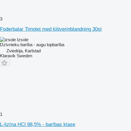
3
Foderbalar Timotej med klöverinblandning 30st
Izsole
Dzīvnieku barība - augu lopbarība
Zviedrija, Karlstad
Klaravik Sweden
1
L-lizīna HCl 98,5% - barības klase