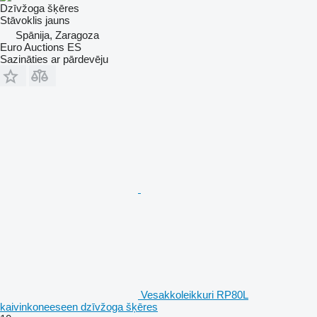
Dzīvžoga šķēres
Stāvoklis
jauns
Spānija, Zaragoza
Euro Auctions ES
Sazināties ar pārdevēju
Vesakkoleikkuri RP80L
kaivinkoneeseen dzīvžoga šķēres