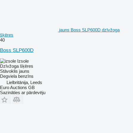
jauns Boss SLP600D dzīvžoga
šķēres
40
Boss SLP600D
Izsole
Dzīvžoga šķēres
Stāvoklis
jauns
Degviela
benzīns
Lielbritānija, Leeds
Euro Auctions GB
Sazināties ar pārdevēju