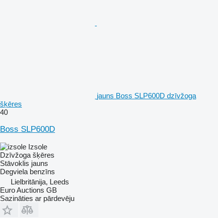
jauns Boss SLP600D dzīvžoga
šķēres
40
Boss SLP600D
Izsole
Dzīvžoga šķēres
Stāvoklis
jauns
Degviela
benzīns
Lielbritānija, Leeds
Euro Auctions GB
Sazināties ar pārdevēju