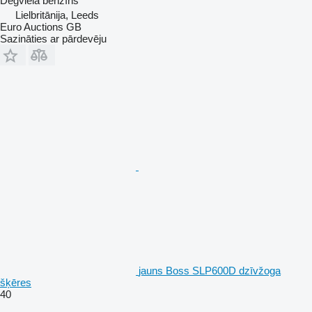
Degviela
benzīns
Lielbritānija, Leeds
Euro Auctions GB
Sazināties ar pārdevēju
jauns Boss SLP600D dzīvžoga
šķēres
40