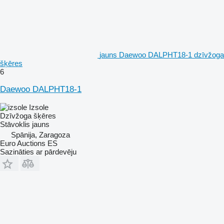
jauns Daewoo DALPHT18-1 dzīvžoga
šķēres
6
Daewoo DALPHT18-1
Izsole
Dzīvžoga šķēres
Stāvoklis
jauns
Spānija, Zaragoza
Euro Auctions ES
Sazināties ar pārdevēju