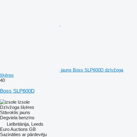
jauns Boss SLP600D dzīvžoga
šķēres
40
Boss SLP600D
Izsole
Dzīvžoga šķēres
Stāvoklis
jauns
Degviela
benzīns
Lielbritānija, Leeds
Euro Auctions GB
Sazināties ar pārdevēju