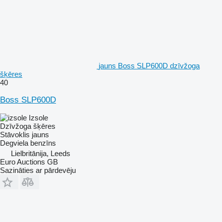
jauns Boss SLP600D dzīvžoga
šķēres
40
Boss SLP600D
Izsole
Dzīvžoga šķēres
Stāvoklis
jauns
Degviela
benzīns
Lielbritānija, Leeds
Euro Auctions GB
Sazināties ar pārdevēju