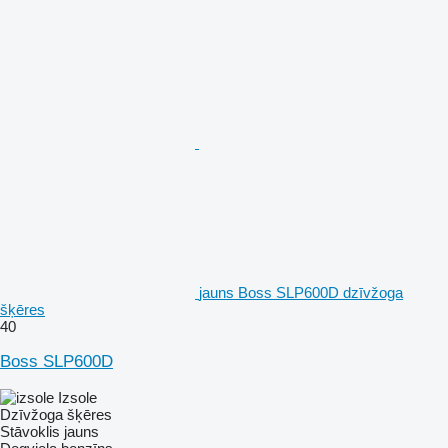
jauns Boss SLP600D dzīvžoga
šķēres
40
Boss SLP600D
Izsole
Dzīvžoga šķēres
Stāvoklis
jauns