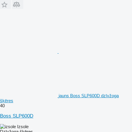
jauns Boss SLP600D dzīvžoga
šķēres
40
Boss SLP600D
Izsole
Dzīvžoga šķēres