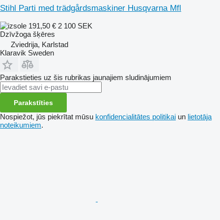
Stihl Parti med trädgårdsmaskiner Husqvarna Mfl
191,50 €
2 100 SEK
Dzīvžoga šķēres
Zviedrija, Karlstad
Klaravik Sweden
Parakstieties uz šis rubrikas jaunajiem sludinājumiem
Parakstīties
Nospiežot, jūs piekrītat mūsu
konfidencialitātes politikai
un
lietotāja
noteikumiem
.