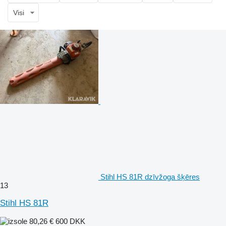
Visi
Stihl HS 81R dzīvžoga šķēres
13
Stihl HS 81R
80,26 €
600 DKK