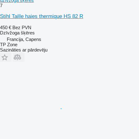
dzīvžoga šķēres
7
Stihl Taille haies thermique HS 82 R
450 €
Bez PVN
Dzīvžoga šķēres
Francija, Capens
TP Zone
Sazināties ar pārdevēju