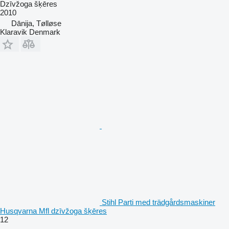
Dzīvžoga šķēres
2010
Dānija, Tølløse
Klaravik Denmark
Stihl Parti med trädgårdsmaskiner
Husqvarna Mfl dzīvžoga šķēres
12