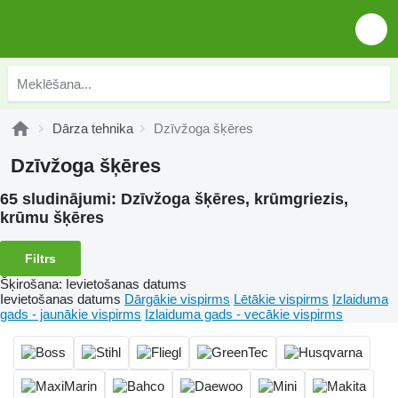
Dārza tehnika
Dzīvžoga šķēres
Dzīvžoga šķēres
65 sludinājumi:
Dzīvžoga šķēres, krūmgriezis,
krūmu šķēres
Filtrs
Šķirošana
:
Ievietošanas datums
Ievietošanas datums
Dārgākie vispirms
Lētākie vispirms
Izlaiduma
gads - jaunākie vispirms
Izlaiduma gads - vecākie vispirms