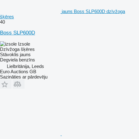
jauns Boss SLP600D dzīvžoga
šķēres
40
Boss SLP600D
Izsole
Dzīvžoga šķēres
Stāvoklis
jauns
Degviela
benzīns
Lielbritānija, Leeds
Euro Auctions GB
Sazināties ar pārdevēju