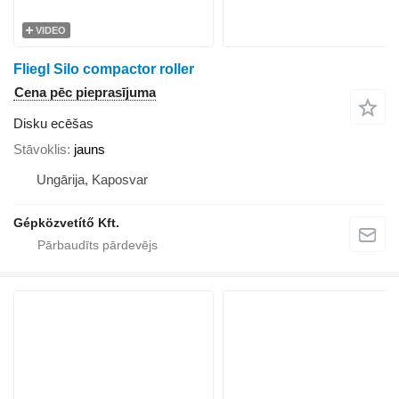
VIDEO
Fliegl Silo compactor roller
Cena pēc pieprasījuma
Disku ecēšas
Stāvoklis
jauns
Ungārija, Kaposvar
Gépközvetítő Kft.