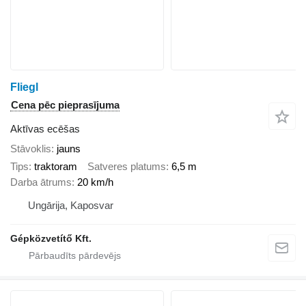
Fliegl
Cena pēc pieprasījuma
Aktīvas ecēšas
Stāvoklis
jauns
Tips
traktoram
Satveres platums
6,5 m
Darba ātrums
20 km/h
Ungārija, Kaposvar
Gépközvetítő Kft.