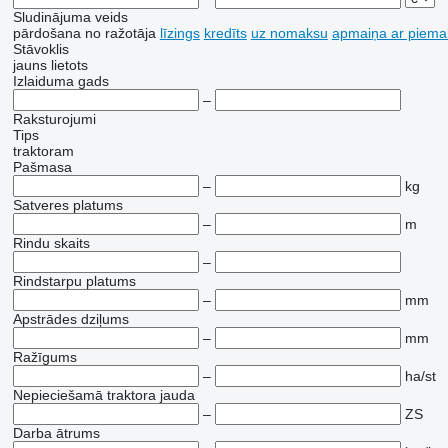
Sludinājuma veids
pārdošana
no ražotāja
līzings
kredīts
uz nomaksu
apmaiņa ar piema
Stāvoklis
jauns
lietots
Izlaiduma gads
–
Raksturojumi
Tips
traktoram
Pašmasa
–
kg
Satveres platums
–
m
Rindu skaits
–
Rindstarpu platums
–
mm
Apstrādes dziļums
–
mm
Ražīgums
–
ha/st
Nepieciešamā traktora jauda
–
ZS
Darba ātrums