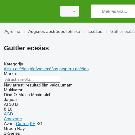
Agroline
Augsnes apstrādes tehnika
Ecēšas
Güttler ecēš
Güttler ecēšas
Kategorija
disku ecēšas
aktīvas ecēšas
atsperu ecēšas
Marka
Nav atrasti rezultāti šim vaicājumam
Multivator
Disc-O-Mulch
Maximulch
Jaguar
AT30
BT
8
10
AGD
Amazone
Avant
Catros
KE
KG
Green Ray
1-Series