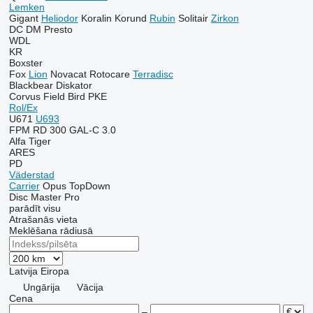
Lemken
Gigant
Heliodor
Koralin
Korund
Rubin
Solitair
Zirkon
DC
DM
Presto
WDL
KR
Boxster
Fox
Lion
Novacat
Rotocare
Terradisc
Blackbear
Diskator
Corvus
Field Bird
PKE
Rol/Ex
U671
U693
FPM RD 300
GAL-C 3.0
Alfa
Tiger
ARES
PD
Väderstad
Carrier
Opus
TopDown
Disc Master Pro
parādīt visu
Atrašanās vieta
Meklēšana rādiusā
Latvija
Eiropa
Ungārija
Vācija
Cena
–