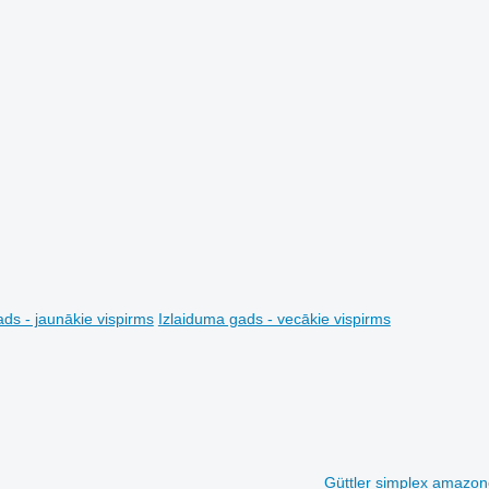
ds - jaunākie vispirms
Izlaiduma gads - vecākie vispirms
Güttler simplex amazon