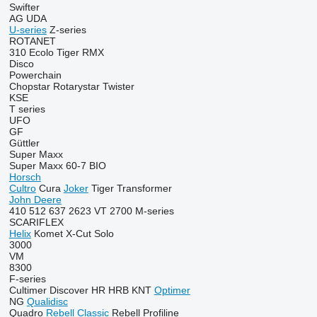
Swifter
AG
UDA
U-series
Z-series
ROTANET
310
Ecolo Tiger
RMX
Disco
Powerchain
Chopstar
Rotarystar
Twister
KSE
T series
UFO
GF
Güttler
Super Maxx
Super Maxx 60-7 BIO
Horsch
Cultro
Cura
Joker
Tiger
Transformer
John Deere
410
512
637
2623 VT
2700
M-series
SCARIFLEX
Helix
Komet
X-Cut Solo
3000
VM
8300
F-series
Cultimer
Discover
HR
HRB
KNT
Optimer
NG
Qualidisc
Quadro
Rebell Classic
Rebell Profiline