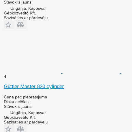
Stāvoklis
jauns
Ungārija, Kaposvar
Gépközvetítő Kft.
Sazināties ar pārdevēju
4
Güttler Master 820 cylinder
Cena pēc pieprasījuma
Disku ecēšas
Stāvoklis
jauns
Ungārija, Kaposvar
Gépközvetítő Kft.
Sazināties ar pārdevēju