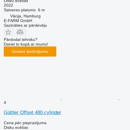
Disku ecēšas
2022
Satveres platums
6 m
Vācija, Hamburg
E-FARM GmbH
Sazināties ar pārdevēju
Pārdodat tehniku?
Dariet to kopā ar mums!
Izvietot sludinājumu
4
Güttler Offset 480 cylinder
Cena pēc pieprasījuma
Disku ecēšas