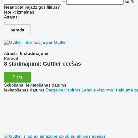
–
km/h
Neatrodat vajadzīgos filtrus?
Ieteikt izmaiņas
Atrasts:
-
parādīt
Informācija par Güttler
Atrasts:
8 sludinājumi
Parādīt
8 sludinājumi:
Güttler ecēšas
Filtrs
Šķirošana
:
Ievietošanas datums
Ievietošanas datums
Dārgākie vispirms
Lētākie vispirms
Izlaiduma ga