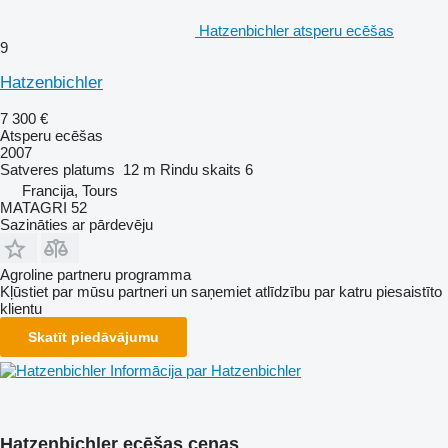
Hatzenbichler atsperu ecēšas
9
Hatzenbichler
7 300 €
Atsperu ecēšas
2007
Satveres platums
12 m
Rindu skaits
6
Francija, Tours
MATAGRI 52
Sazināties ar pārdevēju
Agroline partneru programma
Kļūstiet par mūsu partneri un saņemiet atlīdzību par katru piesaistīto
klientu
Skatīt piedāvājumu
Informācija par Hatzenbichler
Hatzenbichler ecēšas cenas