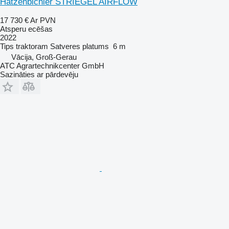
Hatzenbichler STRIEGEL AIRFLOW
17 730 €
Ar PVN
Atsperu ecēšas
2022
Tips
traktoram
Satveres platums
6 m
Vācija, Groß-Gerau
ATC Agrartechnikcenter GmbH
Sazināties ar pārdevēju