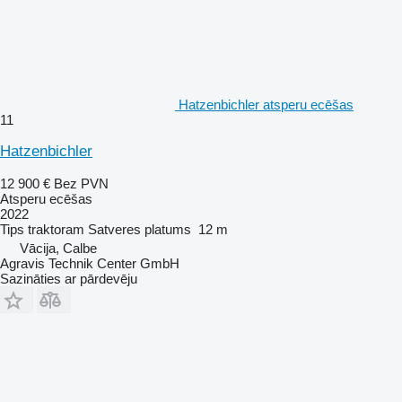
Hatzenbichler atsperu ecēšas
11
Hatzenbichler
12 900 €
Bez PVN
Atsperu ecēšas
2022
Tips
traktoram
Satveres platums
12 m
Vācija, Calbe
Agravis Technik Center GmbH
Sazināties ar pārdevēju