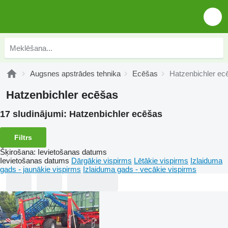
Augsnes apstrādes tehnika
Ecēšas
Hatzenbichler ec
Hatzenbichler ecēšas
17 sludinājumi:
Hatzenbichler ecēšas
Filtrs
Šķirošana
:
Ievietošanas datums
Ievietošanas datums
Dārgākie vispirms
Lētākie vispirms
Izlaiduma
gads - jaunākie vispirms
Izlaiduma gads - vecākie vispirms