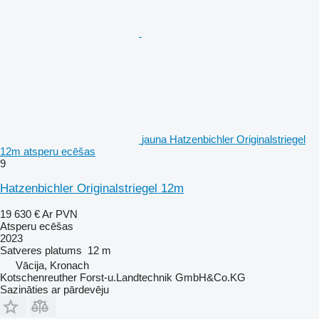
jauna Hatzenbichler Originalstriegel
12m atsperu ecēšas
9
Hatzenbichler Originalstriegel 12m
19 630 €
Ar PVN
Atsperu ecēšas
2023
Satveres platums
12 m
Vācija, Kronach
Kotschenreuther Forst-u.Landtechnik GmbH&Co.KG
Sazināties ar pārdevēju