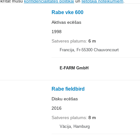
ekrītat mūsu
konfidencialitātes politikai
un
lietotāja noteikumiem
.
Rabe vke 600
Aktīvas ecēšas
1998
Satveres platums
6 m
Francija, Fr-55300 Chauvoncourt
E-FARM GmbH
Rabe fieldbird
Disku ecēšas
2016
Satveres platums
8 m
Vācija, Hamburg