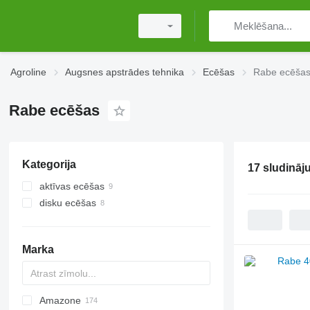
Agroline
Augsnes apstrādes tehnika
Ecēšas
Rabe ecēša
Rabe ecēšas
Kategorija
17 sludināj
aktīvas ecēšas
disku ecēšas
Marka
Amazone
Multivator
Disc-O-Mulch
Jaguar
AT30
8
AGD