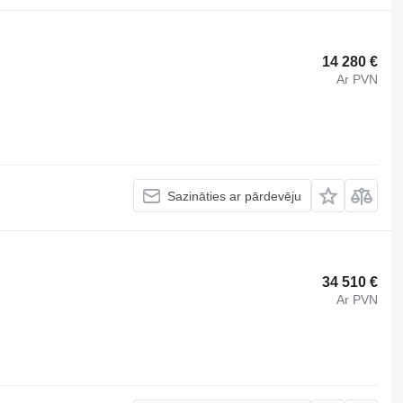
14 280 €
Ar PVN
Sazināties ar pārdevēju
34 510 €
Ar PVN