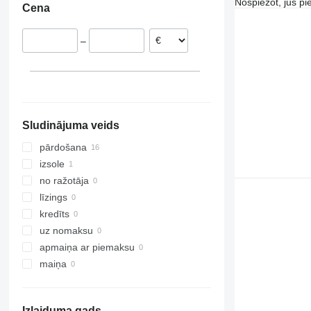
Nospiežot, jūs pi
Cena
Polija
Austrija
–
Sludinājuma veids
pārdošana
izsole
no ražotāja
līzings
kredīts
uz nomaksu
apmaiņa ar piemaksu
maiņa
Izlaiduma gads