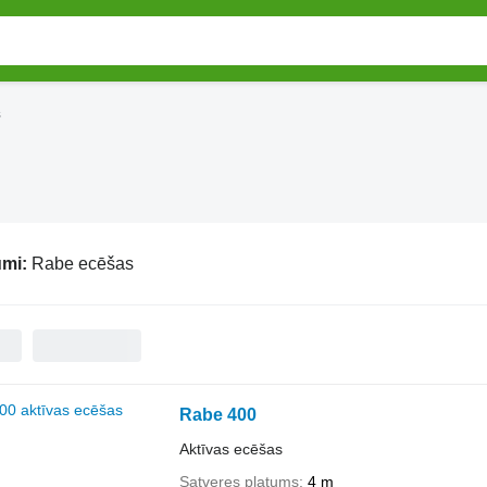
s
umi:
Rabe ecēšas
Rabe 400
Aktīvas ecēšas
Satveres platums
4 m