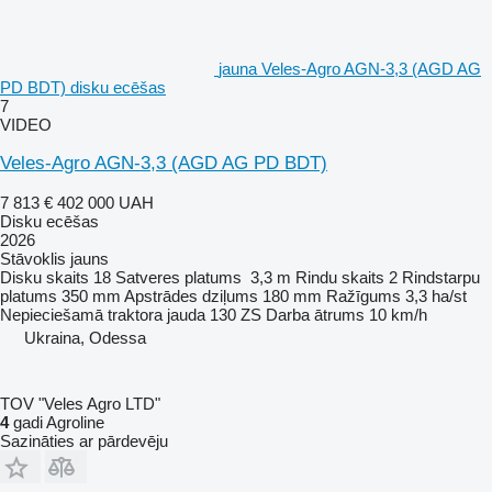
jauna Veles-Agro AGN-3,3 (AGD AG
PD BDT) disku ecēšas
7
VIDEO
Veles-Agro AGN-3,3 (AGD AG PD BDT)
7 813 €
402 000 UAH
Disku ecēšas
2026
Stāvoklis
jauns
Disku skaits
18
Satveres platums
3,3 m
Rindu skaits
2
Rindstarpu
platums
350 mm
Apstrādes dziļums
180 mm
Ražīgums
3,3 ha/st
Nepieciešamā traktora jauda
130 ZS
Darba ātrums
10 km/h
Ukraina, Odessa
TOV "Veles Agro LTD"
4
gadi Agroline
Sazināties ar pārdevēju