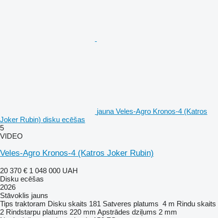
jauna Veles-Agro Kronos-4 (Katros
Joker Rubin) disku ecēšas
5
VIDEO
Veles-Agro Kronos-4 (Katros Joker Rubin)
20 370 €
1 048 000 UAH
Disku ecēšas
2026
Stāvoklis
jauns
Tips
traktoram
Disku skaits
181
Satveres platums
4 m
Rindu skaits
2
Rindstarpu platums
220 mm
Apstrādes dziļums
2 mm