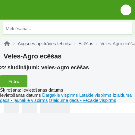
Augsnes apstrādes tehnika
Ecēšas
Veles-Agro ecēš
Veles-Agro ecēšas
22 sludinājumi:
Veles-Agro ecēšas
Filtrs
Šķirošana
:
Ievietošanas datums
Ievietošanas datums
Dārgākie vispirms
Lētākie vispirms
Izlaiduma
gads - jaunākie vispirms
Izlaiduma gads - vecākie vispirms