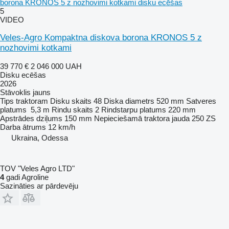
borona KRONOS 5 z nozhovimi kotkami disku ecēšas
5
VIDEO
Veles-Agro Kompaktna diskova borona KRONOS 5 z
nozhovimi kotkami
39 770 €
2 046 000 UAH
Disku ecēšas
2026
Stāvoklis
jauns
Tips
traktoram
Disku skaits
48
Diska diametrs
520 mm
Satveres
platums
5,3 m
Rindu skaits
2
Rindstarpu platums
220 mm
Apstrādes dziļums
150 mm
Nepieciešamā traktora jauda
250 ZS
Darba ātrums
12 km/h
Ukraina, Odessa
TOV "Veles Agro LTD"
4
gadi Agroline
Sazināties ar pārdevēju