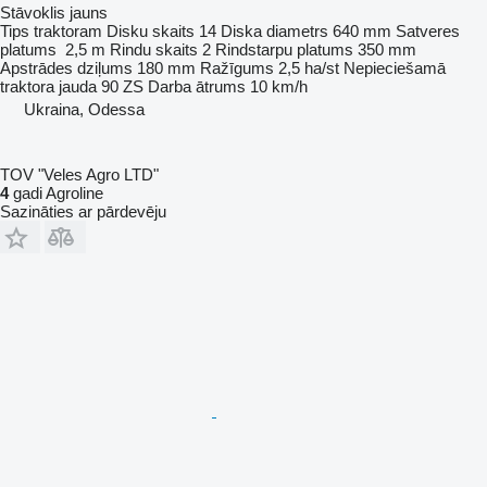
Stāvoklis
jauns
Tips
traktoram
Disku skaits
14
Diska diametrs
640 mm
Satveres
platums
2,5 m
Rindu skaits
2
Rindstarpu platums
350 mm
Apstrādes dziļums
180 mm
Ražīgums
2,5 ha/st
Nepieciešamā
traktora jauda
90 ZS
Darba ātrums
10 km/h
Ukraina, Odessa
TOV "Veles Agro LTD"
4
gadi Agroline
Sazināties ar pārdevēju