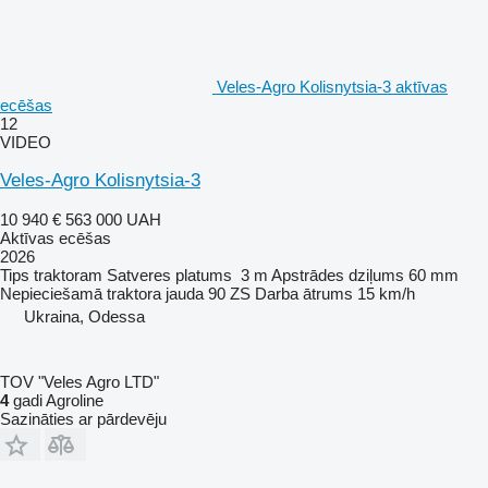
Veles-Agro Kolisnytsia-3 aktīvas
ecēšas
12
VIDEO
Veles-Agro Kolisnytsia-3
10 940 €
563 000 UAH
Aktīvas ecēšas
2026
Tips
traktoram
Satveres platums
3 m
Apstrādes dziļums
60 mm
Nepieciešamā traktora jauda
90 ZS
Darba ātrums
15 km/h
Ukraina, Odessa
TOV "Veles Agro LTD"
4
gadi Agroline
Sazināties ar pārdevēju