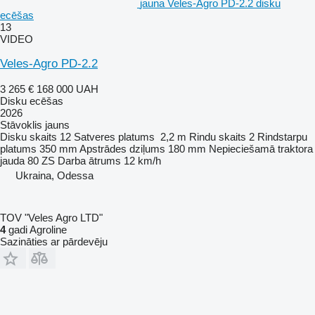
jauna Veles-Agro PD-2.2 disku
ecēšas
13
VIDEO
Veles-Agro PD-2.2
3 265 €
168 000 UAH
Disku ecēšas
2026
Stāvoklis
jauns
Disku skaits
12
Satveres platums
2,2 m
Rindu skaits
2
Rindstarpu
platums
350 mm
Apstrādes dziļums
180 mm
Nepieciešamā traktora
jauda
80 ZS
Darba ātrums
12 km/h
Ukraina, Odessa
TOV "Veles Agro LTD"
4
gadi Agroline
Sazināties ar pārdevēju