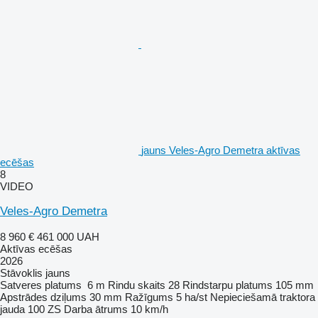
jauns Veles-Agro Demetra aktīvas
ecēšas
8
VIDEO
Veles-Agro Demetra
8 960 €
461 000 UAH
Aktīvas ecēšas
2026
Stāvoklis
jauns
Satveres platums
6 m
Rindu skaits
28
Rindstarpu platums
105 mm
Apstrādes dziļums
30 mm
Ražīgums
5 ha/st
Nepieciešamā traktora
jauda
100 ZS
Darba ātrums
10 km/h