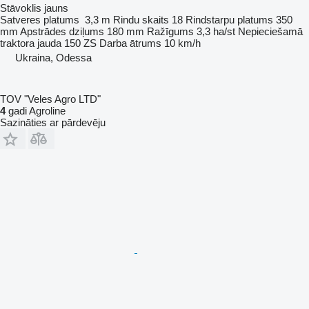
Stāvoklis
jauns
Satveres platums
3,3 m
Rindu skaits
18
Rindstarpu platums
350
mm
Apstrādes dziļums
180 mm
Ražīgums
3,3 ha/st
Nepieciešamā
traktora jauda
150 ZS
Darba ātrums
10 km/h
Ukraina, Odessa
TOV "Veles Agro LTD"
4
gadi Agroline
Sazināties ar pārdevēju