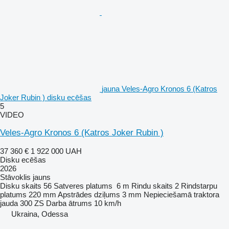
jauna Veles-Agro Kronos 6 (Katros
Joker Rubin ) disku ecēšas
5
VIDEO
Veles-Agro Kronos 6 (Katros Joker Rubin )
37 360 €
1 922 000 UAH
Disku ecēšas
2026
Stāvoklis
jauns
Disku skaits
56
Satveres platums
6 m
Rindu skaits
2
Rindstarpu
platums
220 mm
Apstrādes dziļums
3 mm
Nepieciešamā traktora
jauda
300 ZS
Darba ātrums
10 km/h
Ukraina, Odessa