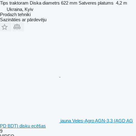
Tips
traktoram
Diska diametrs
622 mm
Satveres platums
4,2 m
Ukraina, Kyiv
Prodazh tehniki
Sazināties ar pārdevēju
jauna Veles-Agro AGN-3,3 (AGD AG
PD BDT) disku ecēšas
9