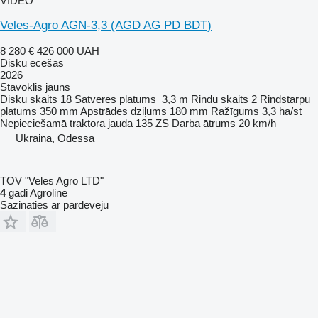
VIDEO
Veles-Agro AGN-3,3 (AGD AG PD BDT)
8 280 €
426 000 UAH
Disku ecēšas
2026
Stāvoklis
jauns
Disku skaits
18
Satveres platums
3,3 m
Rindu skaits
2
Rindstarpu
platums
350 mm
Apstrādes dziļums
180 mm
Ražīgums
3,3 ha/st
Nepieciešamā traktora jauda
135 ZS
Darba ātrums
20 km/h
Ukraina, Odessa
TOV "Veles Agro LTD"
4
gadi Agroline
Sazināties ar pārdevēju