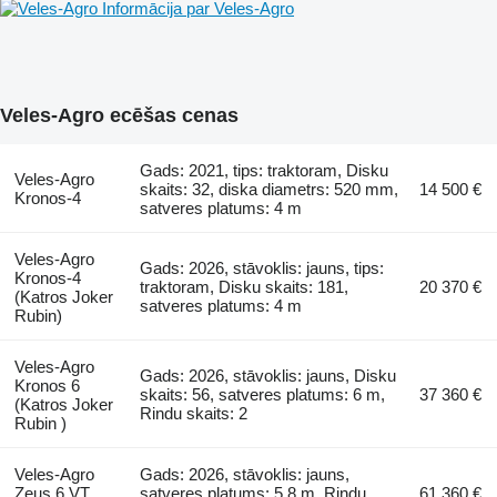
Informācija par Veles-Agro
Veles-Agro ecēšas cenas
Gads: 2021, tips: traktoram, Disku
Veles-Agro
skaits: 32, diska diametrs: 520 mm,
14 500 €
Kronos-4
satveres platums: 4 m
Veles-Agro
Gads: 2026, stāvoklis: jauns, tips:
Kronos-4
traktoram, Disku skaits: 181,
20 370 €
(Katros Joker
satveres platums: 4 m
Rubin)
Veles-Agro
Gads: 2026, stāvoklis: jauns, Disku
Kronos 6
skaits: 56, satveres platums: 6 m,
37 360 €
(Katros Joker
Rindu skaits: 2
Rubin )
Veles-Agro
Gads: 2026, stāvoklis: jauns,
Zeus 6 VT
satveres platums: 5,8 m, Rindu
61 360 €