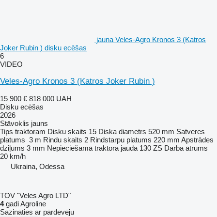
jauna Veles-Agro Kronos 3 (Katros
Joker Rubin ) disku ecēšas
6
VIDEO
Veles-Agro Kronos 3 (Katros Joker Rubin )
15 900 €
818 000 UAH
Disku ecēšas
2026
Stāvoklis
jauns
Tips
traktoram
Disku skaits
15
Diska diametrs
520 mm
Satveres
platums
3 m
Rindu skaits
2
Rindstarpu platums
220 mm
Apstrādes
dziļums
3 mm
Nepieciešamā traktora jauda
130 ZS
Darba ātrums
20 km/h
Ukraina, Odessa
TOV "Veles Agro LTD"
4
gadi Agroline
Sazināties ar pārdevēju