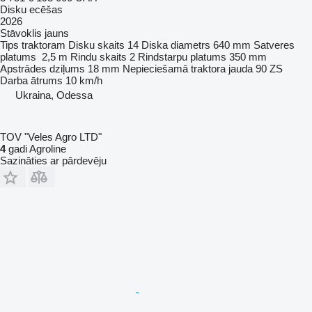
Disku ecēšas
2026
Stāvoklis
jauns
Tips
traktoram
Disku skaits
14
Diska diametrs
640 mm
Satveres
platums
2,5 m
Rindu skaits
2
Rindstarpu platums
350 mm
Apstrādes dziļums
18 mm
Nepieciešamā traktora jauda
90 ZS
Darba ātrums
10 km/h
Ukraina, Odessa
TOV "Veles Agro LTD"
4
gadi Agroline
Sazināties ar pārdevēju