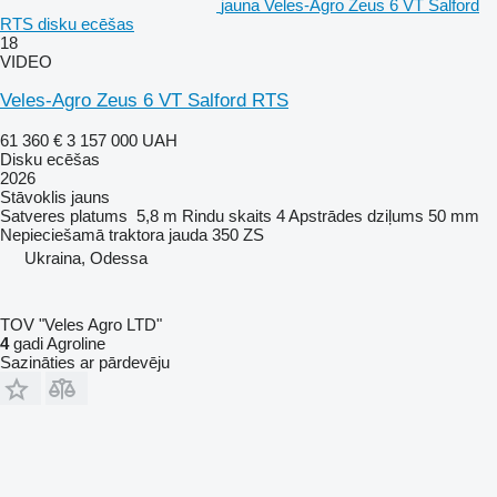
jauna Veles-Agro Zeus 6 VT Salford
RTS disku ecēšas
18
VIDEO
Veles-Agro Zeus 6 VT Salford RTS
61 360 €
3 157 000 UAH
Disku ecēšas
2026
Stāvoklis
jauns
Satveres platums
5,8 m
Rindu skaits
4
Apstrādes dziļums
50 mm
Nepieciešamā traktora jauda
350 ZS
Ukraina, Odessa
TOV "Veles Agro LTD"
4
gadi Agroline
Sazināties ar pārdevēju