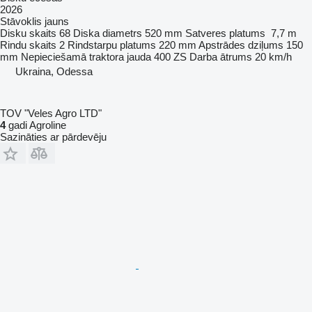
2026
Stāvoklis
jauns
Disku skaits
68
Diska diametrs
520 mm
Satveres platums
7,7 m
Rindu skaits
2
Rindstarpu platums
220 mm
Apstrādes dziļums
150
mm
Nepieciešamā traktora jauda
400 ZS
Darba ātrums
20 km/h
Ukraina, Odessa
TOV "Veles Agro LTD"
4
gadi Agroline
Sazināties ar pārdevēju