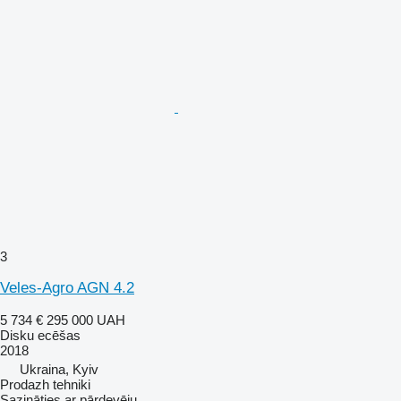
3
Veles-Agro AGN 4.2
5 734 €
295 000 UAH
Disku ecēšas
2018
Ukraina, Kyiv
Prodazh tehniki
Sazināties ar pārdevēju