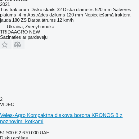
2021
Tips
traktoram
Disku skaits
32
Diska diametrs
520 mm
Satveres
platums
4 m
Apstrādes dziļums
120 mm
Nepieciešamā traktora
jauda
180 ZS
Darba ātrums
12 km/h
Ukraina, Zvenyhorodka
TRIDAAGRO NEW
Sazināties ar pārdevēju
2
VIDEO
Veles-Agro Kompaktna diskova borona KRONOS 8 z
nozhovimi kotkami
51 900 €
2 670 000 UAH
Disku ecēšas