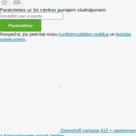
Parakstieties uz šis rubrikas jaunajiem sludinājumiem
Parakstīties
Nospiežot, jūs piekrītat mūsu
konfidencialitātes politikai
un
lietotāja
noteikumiem
.
Geringhoff variostar 610 + rapetrenner
+ transportwagen graudu heders