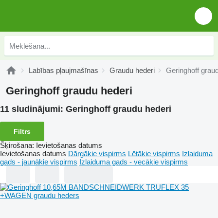
Labības pļaujmašīnas
Graudu hederi
Geringhoff grau
Geringhoff graudu hederi
11 sludinājumi:
Geringhoff graudu hederi
Filtrs
Šķirošana
:
Ievietošanas datums
Ievietošanas datums
Dārgākie vispirms
Lētākie vispirms
Izlaiduma
gads - jaunākie vispirms
Izlaiduma gads - vecākie vispirms