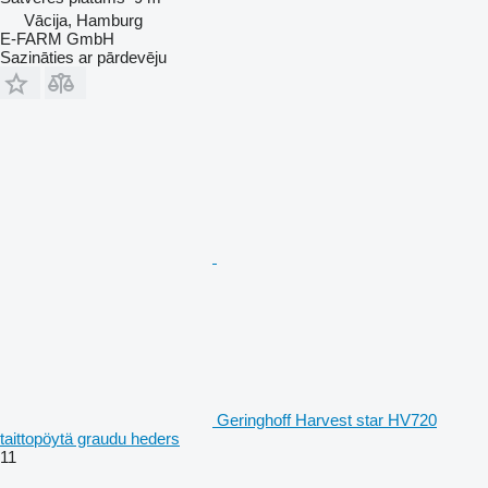
Vācija, Hamburg
E-FARM GmbH
Sazināties ar pārdevēju
Geringhoff Harvest star HV720
taittopöytä graudu heders
11