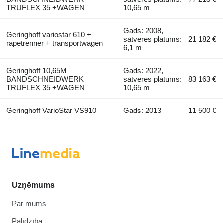
TRUFLEX 35 +WAGEN
10,65 m
Gads: 2008,
Geringhoff variostar 610 +
satveres platums:
21 182 €
rapetrenner + transportwagen
6,1 m
Geringhoff 10,65M
Gads: 2022,
BANDSCHNEIDWERK
satveres platums:
83 163 €
TRUFLEX 35 +WAGEN
10,65 m
Geringhoff VarioStar VS910
Gads: 2013
11 500 €
Uzņēmums
Par mums
Palīdzība