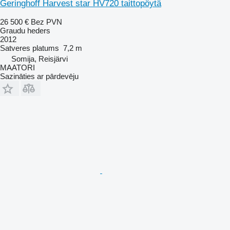
Geringhoff Harvest star HV720 taittopöytä
26 500 €
Bez PVN
Graudu heders
2012
Satveres platums
7,2 m
Somija, Reisjärvi
MAATORI
Sazināties ar pārdevēju