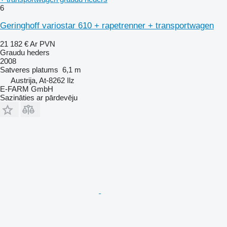
6
Geringhoff variostar 610 + rapetrenner + transportwagen
21 182 €
Ar PVN
Graudu heders
2008
Satveres platums
6,1 m
Austrija, At-8262 Ilz
E-FARM GmbH
Sazināties ar pārdevēju