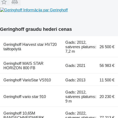
Informācija par Geringhoff
Geringhoff graudu hederi cenas
Gads: 2012,
Geringhoff Harvest star HV720
satveres platums:
26 500 €
taittopöytä
7,2 m
Geringhoff MAIS STAR
Gads: 2021
56 983 €
HORIZON 800 FB
Geringhoff VarioStar VS910
Gads: 2013
11 500 €
Gads: 2012,
Geringhoff vario star 910
satveres platums:
20 230 €
9 m
Geringhoff 10,65M
Gads: 2022,
BANDSCHNEIDWERK
satveres platums:
77 213 €