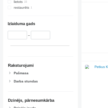
lietots
restaurēts
Izlaiduma gads
–
Raksturojumi
Pašmasa
Darba stundas
Dzinējs, pārnesumkārba
Dzinēja jauda