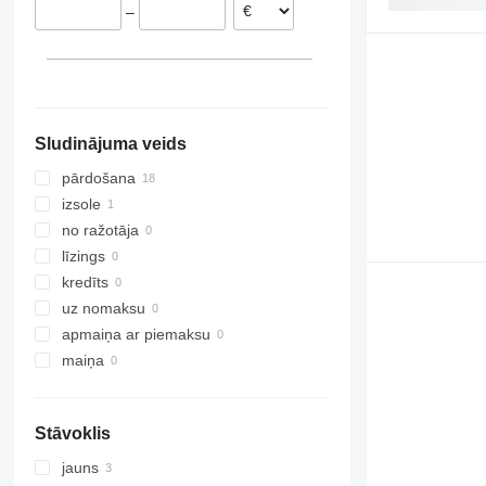
–
Sludinājuma veids
pārdošana
izsole
no ražotāja
līzings
kredīts
uz nomaksu
apmaiņa ar piemaksu
maiņa
Stāvoklis
jauns