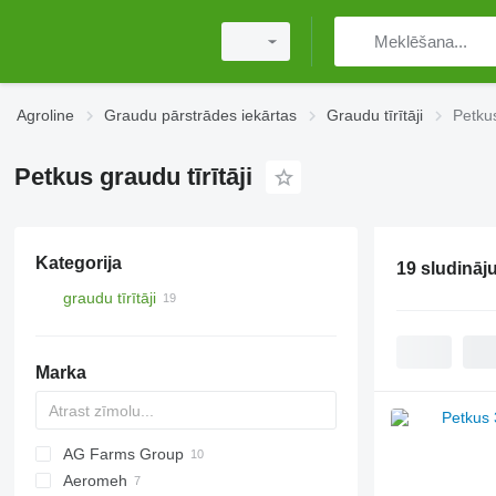
Agroline
Graudu pārstrādes iekārtas
Graudu tīrītāji
Petkus
Petkus graudu tīrītāji
Kategorija
19 sludināj
graudu tīrītāji
Marka
AG Farms Group
Aeromeh