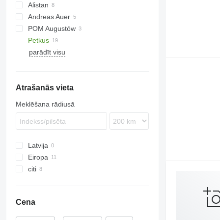
Alistan
Andreas Auer
POM Augustów
Petkus
parādīt visu
K218
K527
K531
Atrašanās vieta
K541
K547
Meklēšana rādiusā
K553
Latvija
Eiropa
citi
Austrija
Zviedrija
Ukraina
Bulgārija
Cena