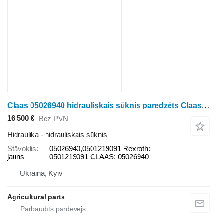
Claas 05026940 hidrauliskais sūknis paredzēts Claas Xerion/Axion/CLAAS riteņtraktora
16 500 €
Bez PVN
Hidraulika - hidrauliskais sūknis
Stāvoklis
05026940,0501219091 Rexroth:
jauns
0501219091 CLAAS: 05026940
Ukraina, Kyiv
Agricultural parts