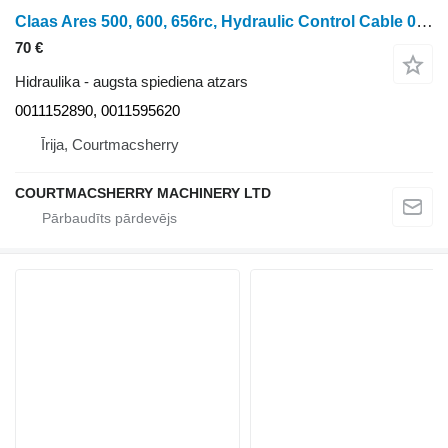
Claas Ares 500, 600, 656rc, Hydraulic Control Cable 0011152890, 001159 augsta spiediena atzars paredzēts riteņtraktora
70 €
Hidraulika - augsta spiediena atzars
0011152890, 0011595620
Īrija, Courtmacsherry
COURTMACSHERRY MACHINERY LTD