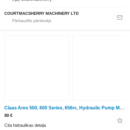
COURTMACSHERRY MACHINERY LTD
Claas Ares 500, 600 Series, 656rc, Hydraulic Pump Manifold , 6 3797805H paredzēts riteņtraktora
90 €
Cita hidraulikas detaļa