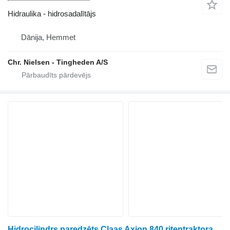
Hidraulika - hidrosadalītājs
Dānija, Hemmet
Chr. Nielsen - Tingheden A/S
Hidrocilindrs paredzēts Claas Axion 840 riteņtraktora