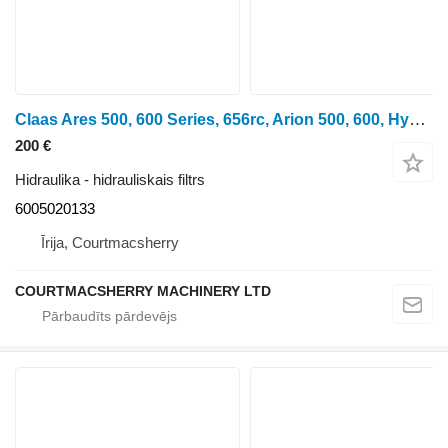
Claas Ares 500, 600 Series, 656rc, Arion 500, 600, Hydraulic Filter 60 6005020133 hidrauliskais filtrs paredzēts Claas Ares 656RC riteņtraktora
200 €
Hidraulika - hidrauliskais filtrs
6005020133
Īrija, Courtmacsherry
COURTMACSHERRY MACHINERY LTD