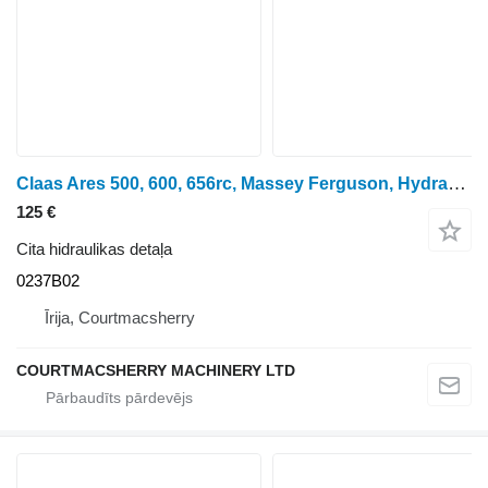
Claas Ares 500, 600, 656rc, Massey Ferguson, Hydraulic Lift Arm Lh 600 0237B02 paredzēts riteņtraktora
125 €
Cita hidraulikas detaļa
0237B02
Īrija, Courtmacsherry
COURTMACSHERRY MACHINERY LTD