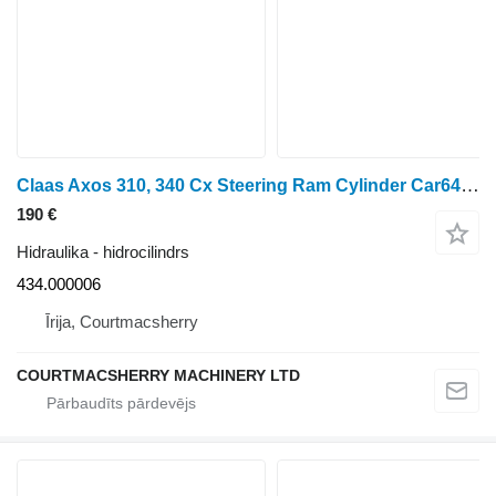
Claas Axos 310, 340 Cx Steering Ram Cylinder Car642026, 0011375450,434 434.000006 hidrocilindrs paredzēts riteņtraktora
190 €
Hidraulika - hidrocilindrs
434.000006
Īrija, Courtmacsherry
COURTMACSHERRY MACHINERY LTD