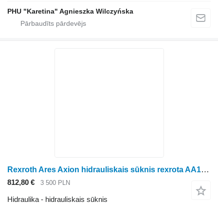
PHU "Karetina" Agnieszka Wilczyńska
Rexroth Ares Axion hidrauliskais sūknis rexrota AA10V Massey Ferguson paredzēts Claas Ares Axion riteņtraktora
812,80 €
3 500 PLN
Hidraulika - hidrauliskais sūknis