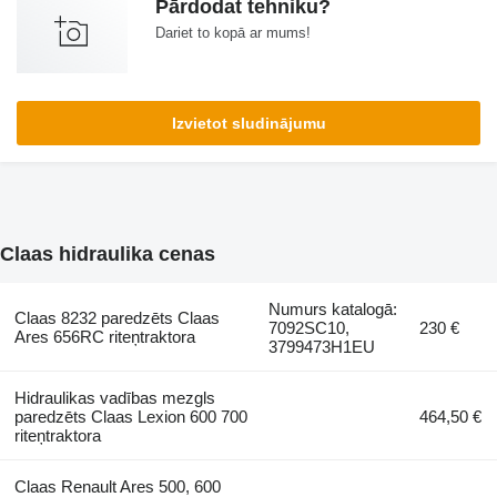
Pārdodat tehniku?
Dariet to kopā ar mums!
Izvietot sludinājumu
Claas hidraulika cenas
Numurs katalogā:
Claas 8232 paredzēts Claas
7092SC10,
230 €
Ares 656RC riteņtraktora
3799473H1EU
Hidraulikas vadības mezgls
paredzēts Claas Lexion 600 700
464,50 €
riteņtraktora
Claas Renault Ares 500, 600