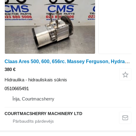
Claas Ares 500, 600, 656rc. Massey Ferguson, Hydraulic Pump Assy T50 0 0510665491 hidrauliskais sūknis paredzēts riteņtraktora
380 €
Hidraulika - hidrauliskais sūknis
0510665491
Īrija, Courtmacsherry
COURTMACSHERRY MACHINERY LTD