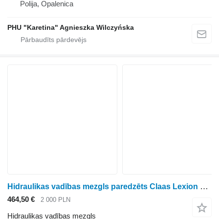
Polija, Opalenica
PHU "Karetina" Agnieszka Wilczyńska
Hidraulikas vadības mezgls paredzēts Claas Lexion 600 700 riteņtraktora
464,50 €
2 000 PLN
Hidraulikas vadības mezgls