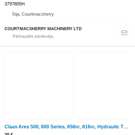
3797805H
Īrija, Courtmacsherry
COURTMACSHERRY MACHINERY LTD
Claas Ares 500, 600 Series, 656rc, 616rc, Hydraulic Tube 6005029980 paredzēts riteņtraktora
30 €