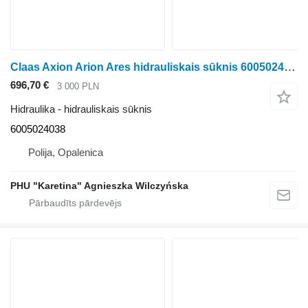
Claas Axion Arion Ares hidrauliskais sūknis 6005024038 60 0502 403 8 paredzēts Claas Axion, Arion, Ares riteņtraktora
696,70 €
3 000 PLN
Hidraulika - hidrauliskais sūknis
6005024038
Polija, Opalenica
PHU "Karetina" Agnieszka Wilczyńska