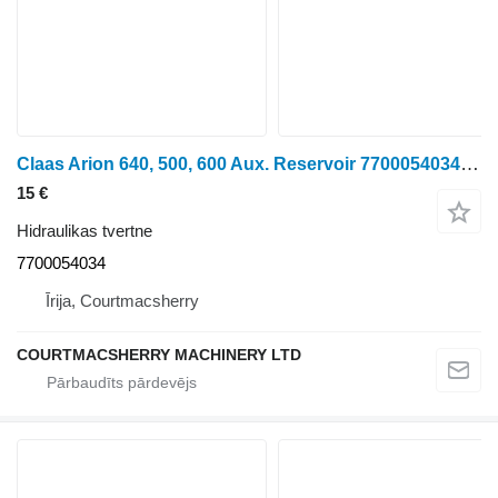
Claas Arion 640, 500, 600 Aux. Reservoir 7700054034 hidraulikas tvertne paredzēts 640 riteņtraktora
15 €
Hidraulikas tvertne
7700054034
Īrija, Courtmacsherry
COURTMACSHERRY MACHINERY LTD