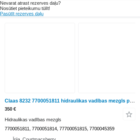
Nevarat atrast rezerves daļu?
Nosūtiet pieteikumu tūlīt!
Pasūtīt rezerves daļu
Claas 8232 7700051811 hidraulikas vadības mezgls paredzēts Claas Ares 656RC riteņtraktora
350 €
Hidraulikas vadības mezgls
7700051811, 7700051814, 77700051815, 7700045359
Īrija, Courtmacsherry