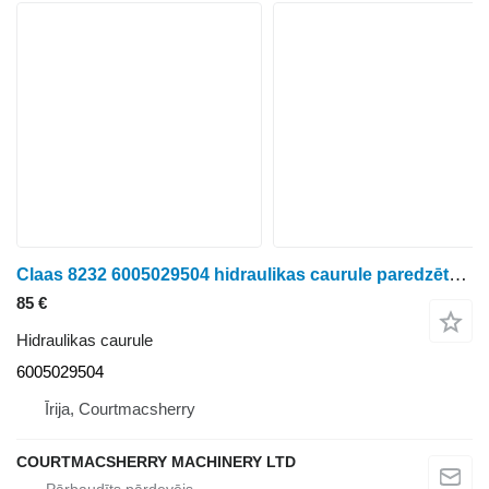
Claas 8232 6005029504 hidraulikas caurule paredzēts riteņtraktora
85 €
Hidraulikas caurule
6005029504
Īrija, Courtmacsherry
COURTMACSHERRY MACHINERY LTD