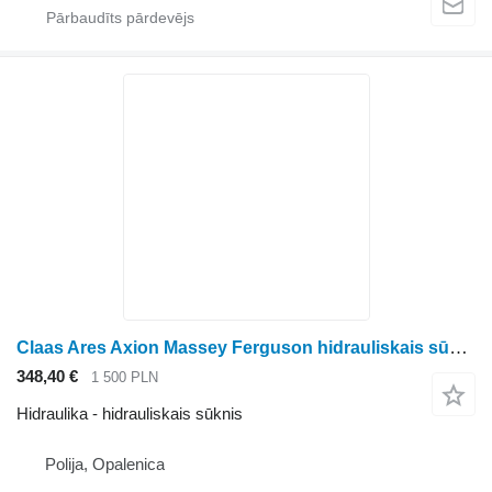
Claas Ares Axion Massey Ferguson hidrauliskais sūknis paredzēts Massey Ferguson Ares Axion riteņtraktora
348,40 €
1 500 PLN
Hidraulika - hidrauliskais sūknis
Polija, Opalenica