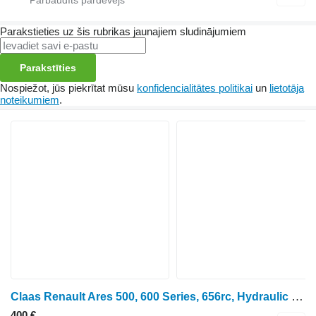
Parakstieties uz šis rubrikas jaunajiem sludinājumiem
Parakstīties
Nospiežot, jūs piekrītat mūsu
konfidencialitātes politikai
un
lietotāja
noteikumiem
.
Claas Renault Ares 500, 600 Series, 656rc, Hydraulic Lift Cylinder 600 6005029892 hidrocilindrs paredzēts riteņtraktora
400 €