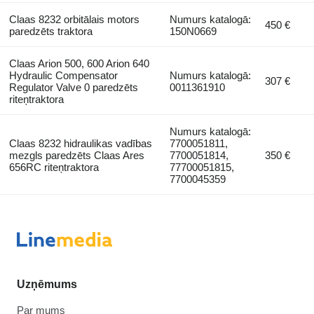
Claas 8232 orbitālais motors
Numurs katalogā:
450 €
paredzēts traktora
150N0669
Claas Arion 500, 600 Arion 640
Hydraulic Compensator
Numurs katalogā:
307 €
Regulator Valve 0 paredzēts
0011361910
riteņtraktora
Numurs katalogā:
Claas 8232 hidraulikas vadības
7700051811,
mezgls paredzēts Claas Ares
7700051814,
350 €
656RC riteņtraktora
77700051815,
7700045359
Uzņēmums
Par mums