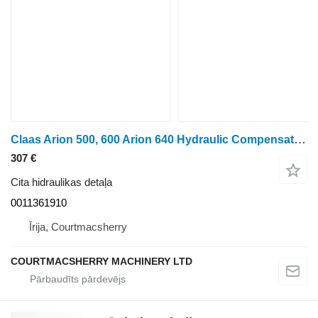
Claas Arion 500, 600 Arion 640 Hydraulic Compensator Regulator Valve 0 0011361910 paredzēts riteņtraktora
307 €
Cita hidraulikas detaļa
0011361910
Īrija, Courtmacsherry
COURTMACSHERRY MACHINERY LTD