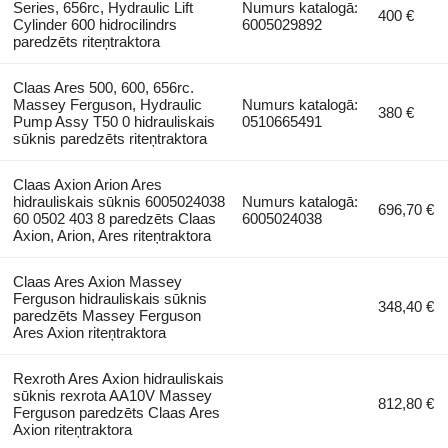
Series, 656rc, Hydraulic Lift
Numurs katalogā:
400 €
Cylinder 600 hidrocilindrs
6005029892
paredzēts riteņtraktora
Claas Ares 500, 600, 656rc.
Massey Ferguson, Hydraulic
Numurs katalogā:
380 €
Pump Assy T50 0 hidrauliskais
0510665491
sūknis paredzēts riteņtraktora
Claas Axion Arion Ares
hidrauliskais sūknis 6005024038
Numurs katalogā:
696,70 €
60 0502 403 8 paredzēts Claas
6005024038
Axion, Arion, Ares riteņtraktora
Claas Ares Axion Massey
Ferguson hidrauliskais sūknis
348,40 €
paredzēts Massey Ferguson
Ares Axion riteņtraktora
Rexroth Ares Axion hidrauliskais
sūknis rexrota AA10V Massey
812,80 €
Ferguson paredzēts Claas Ares
Axion riteņtraktora