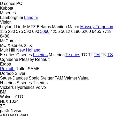
D series
PC
Kubota
M-series
Lamborghini
Landini
Vision
Leyland
Linde
MTZ Belarus
Manitou
Marco
Massey Ferguson
135
290
575
590
690
3060
4255
5612
6180
6260
6465
7719
8480
McCormick
MC
X-series
XTX
Muir Hill
New Holland
E-series
G-series
L-series
M-series
T-series
TG
TL
TM
TN
TS
Ognibene
Plessey
Renault
Ergos
Rexroth
Roller
SAME
Dorado
Silver
Sauer-Danfoss
Sonic
Steiger
TAM
Valmet
Valtra
N-series
S-series
T-series
Vickers Hydraulics
Volvo
BM
Walvoil
YTO
NLX 1024
ZF
parādīt visu
Atrašanās vieta