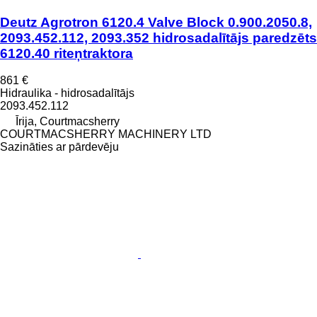
Deutz Agrotron 6120.4 Valve Block 0.900.2050.8,
2093.452.112, 2093.352 hidrosadalītājs paredzēts
6120.40 riteņtraktora
861 €
Hidraulika - hidrosadalītājs
2093.452.112
Īrija, Courtmacsherry
COURTMACSHERRY MACHINERY LTD
Sazināties ar pārdevēju