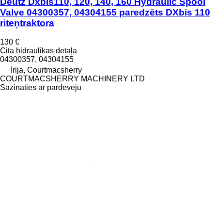
Deutz Dxbis110, 120, 140, 160 Hydraulic Spool
Valve 04300357, 04304155 paredzēts DXbis 110
riteņtraktora
130 €
Cita hidraulikas detaļa
04300357, 04304155
Īrija, Courtmacsherry
COURTMACSHERRY MACHINERY LTD
Sazināties ar pārdevēju