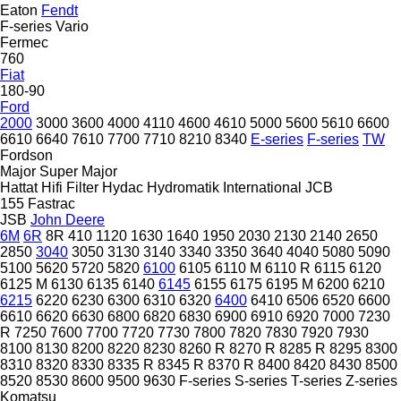
Eaton
Fendt
F-series
Vario
Fermec
760
Fiat
180-90
Ford
2000
3000
3600
4000
4110
4600
4610
5000
5600
5610
6600
6610
6640
7610
7700
7710
8210
8340
E-series
F-series
TW
Fordson
Major
Super Major
Hattat
Hifi Filter
Hydac
Hydromatik
International
JCB
155
Fastrac
JSB
John Deere
6M
6R
8R
410
1120
1630
1640
1950
2030
2130
2140
2650
2850
3040
3050
3130
3140
3340
3350
3640
4040
5080
5090
5100
5620
5720
5820
6100
6105
6110 M
6110 R
6115
6120
6125 M
6130
6135
6140
6145
6155
6175
6195 M
6200
6210
6215
6220
6230
6300
6310
6320
6400
6410
6506
6520
6600
6610
6620
6630
6800
6820
6830
6900
6910
6920
7000
7230
R
7250
7600
7700
7720
7730
7800
7820
7830
7920
7930
8100
8130
8200
8220
8230
8260 R
8270 R
8285 R
8295
8300
8310
8320
8330
8335 R
8345 R
8370 R
8400
8420
8430
8500
8520
8530
8600
9500
9630
F-series
S-series
T-series
Z-series
Komatsu