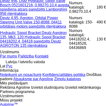
Deutz 956, Dutz Hydraulic Spool Valve
Numurs
Bosch 0521601216, 0.98270.10.4 augsta
katalogā:
180 €
spiediena atzars paredzēts Lamborghini
0.98270.10.4
956 riteņtraktora
Deutz 4.95, Agroton, Orbital Power
Numurs
Steering Unit Valve 150-8088, 04411
katalogā: 150-
490 €
orbitālais motors paredzēts riteņtraktora
8088
Numurs
Hydraulic Spool Bracket Deutz Agrotron
katalogā:
135, Mk3, 120 Hydraulic Spool Bracket
04418202.4,
130 €
04418202.4, 04418 paredzēts Deutz
04418528,
AGROTON 135 riteņtraktora
04436869
Uzņēmums
Par mums
Palīdzība
Kontakti
Latvija / latviešu valoda
Lat
Рус
Informācija
Noteikumi un nosacījumi
Konfidencialitātes politika
Drošības
padomi
Atsauksme par Agroline
Zīmolu katalogs
Mēs piedāvājam
Reklāma Agroline
Izvietot sludinājumu
Izvietot reklāmkarogu
Partneru programma
Uzņēmumiem
Mūsu projekti
Autoline™