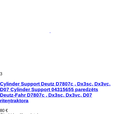
3
Cylinder Support Deutz D7807c , Dx3sc, Dx3vc,
D07 Cylinder Support 04315655 paredzēts
Deutz-Fahr D7807c , Dx3sc, Dx3vc, D07
riteņtraktora
80 €