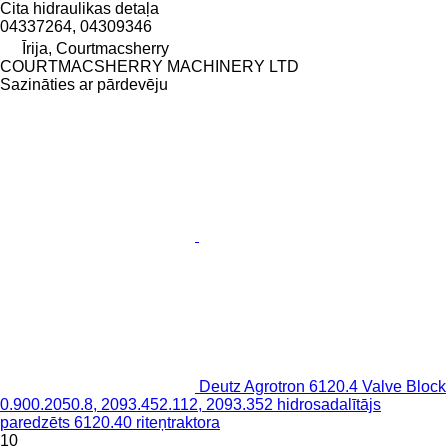
Cita hidraulikas detaļa
04337264, 04309346
Īrija, Courtmacsherry
COURTMACSHERRY MACHINERY LTD
Sazināties ar pārdevēju
Deutz Agrotron 6120.4 Valve Block
0.900.2050.8, 2093.452.112, 2093.352 hidrosadalītājs
paredzēts 6120.40 riteņtraktora
10