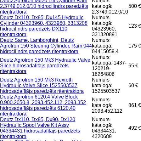
Deutz Agrotron M620 Lift Cylinder Ram
Numurs
2.3749.012.0/10 hidrocilindrs paredzēts
katalogā:
500 €
riteņtraktora
2.3749.012.0/10
Deutz Dx110, Dx85, Dx145 Hydraulic
Numurs
Cylinder 04323960, 4323960, 3313208
katalogā:
123 €
hidrocilindrs paredzēts DX110
04323960,
riteņtraktora
331320891
Deutz Same, Lamborghini, Deutz
Numurs
Agrotron 150 Steering Cylinder, Ram 044
katalogā:
175 €
hidrocilindrs paredzēts riteņtraktora
04415059.4
Numurs
Deutz Agrotron 150 Mk3 Hydraulic Valve
katalogā: 1437-
Slice hidrosadalītājs paredzēts
65 €
120219-
riteņtraktora
16264806
Deutz Agrotron 150 Mk3 Rexroth
Numurs
Hydraulic Valve Slice 1525503537
katalogā:
60 €
hidrosadalītājs paredzēts riteņtraktora
1525503537
Deutz Agrotron 6120.4 Valve Block
Numurs
0.900.2050.8, 2093.452.112, 2093.352
katalogā:
861 €
hidrosadalītājs paredzēts 6120.40
2093.452.112
riteņtraktora
Deutz Dx110, Dx85, Dx90, Dx120
Numurs
Hydraulic Spool Valve Kit Assy
katalogā:
492 €
04334431 hidrosadalītājs paredzēts
04334431,
riteņtraktora
4320689