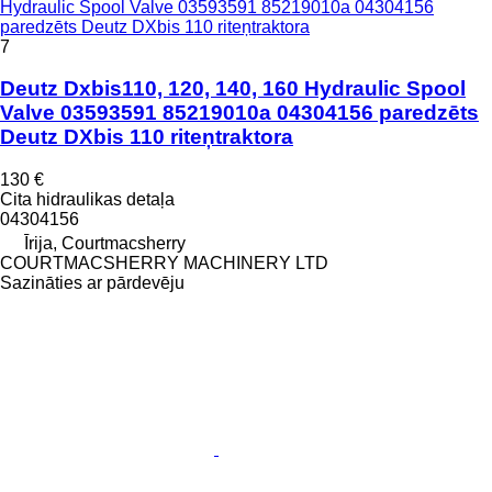
Hydraulic Spool Valve 03593591 85219010a 04304156
paredzēts Deutz DXbis 110 riteņtraktora
7
Deutz Dxbis110, 120, 140, 160 Hydraulic Spool
Valve 03593591 85219010a 04304156 paredzēts
Deutz DXbis 110 riteņtraktora
130 €
Cita hidraulikas detaļa
04304156
Īrija, Courtmacsherry
COURTMACSHERRY MACHINERY LTD
Sazināties ar pārdevēju