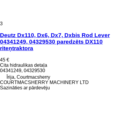
3
Deutz Dx110, Dx6, Dx7, Dxbis Rod Lever
04341249, 04329530 paredzēts DX110
riteņtraktora
45 €
Cita hidraulikas detaļa
04341249, 04329530
Īrija, Courtmacsherry
COURTMACSHERRY MACHINERY LTD
Sazināties ar pārdevēju