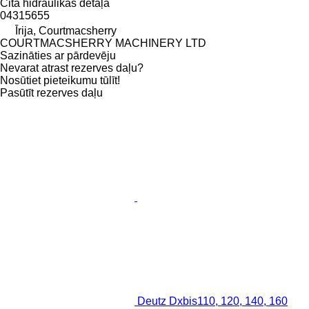
Cita hidraulikas detaļa
04315655
Īrija, Courtmacsherry
COURTMACSHERRY MACHINERY LTD
Sazināties ar pārdevēju
Nevarat atrast rezerves daļu?
Nosūtiet pieteikumu tūlīt!
Pasūtīt rezerves daļu
Deutz Dxbis110, 120, 140, 160