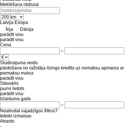
Meklēšana rādiusā
Latvija
Eiropa
Īrija
Dānija
parādīt visu
parādīt visu
Cena
–
Sludinājuma veids
pārdošana
no ražotāja
līzings
kredīts
uz nomaksu
apmaiņa ar
piemaksu
maiņa
parādīt visu
Stāvoklis
jauns
lietots
parādīt visu
Izlaiduma gads
–
Neatrodat vajadzīgos filtrus?
Ieteikt izmaiņas
Atrasts:
-