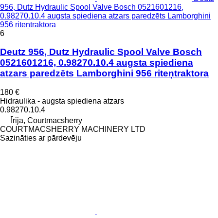
956, Dutz Hydraulic Spool Valve Bosch 0521601216,
0.98270.10.4 augsta spiediena atzars paredzēts Lamborghini
956 riteņtraktora
6
Deutz 956, Dutz Hydraulic Spool Valve Bosch
0521601216, 0.98270.10.4 augsta spiediena
atzars paredzēts Lamborghini 956 riteņtraktora
180 €
Hidraulika - augsta spiediena atzars
0.98270.10.4
Īrija, Courtmacsherry
COURTMACSHERRY MACHINERY LTD
Sazināties ar pārdevēju