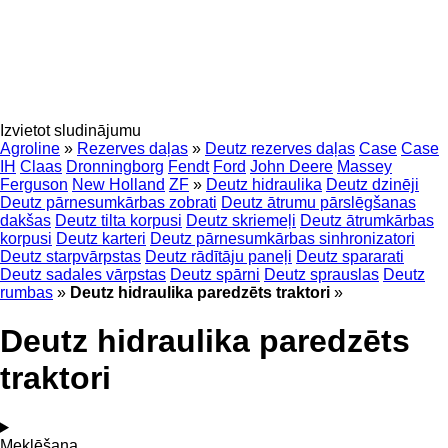
Izvietot sludinājumu
Agroline
»
Rezerves daļas
»
Deutz rezerves daļas
Case
Case
IH
Claas
Dronningborg
Fendt
Ford
John Deere
Massey
Ferguson
New Holland
ZF
»
Deutz hidraulika
Deutz dzinēji
Deutz pārnesumkārbas zobrati
Deutz ātrumu pārslēgšanas
dakšas
Deutz tilta korpusi
Deutz skriemeļi
Deutz ātrumkārbas
korpusi
Deutz karteri
Deutz pārnesumkārbas sinhronizatori
Deutz starpvārpstas
Deutz rādītāju paneļi
Deutz spararati
Deutz sadales vārpstas
Deutz spārni
Deutz sprauslas
Deutz
rumbas
»
Deutz hidraulika paredzēts traktori
»
Deutz hidraulika paredzēts
traktori
Meklēšana