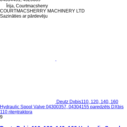
Īrija, Courtmacsherry
COURTMACSHERRY MACHINERY LTD
Sazināties ar pārdevēju
Deutz Dxbis110, 120, 140, 160
Hydraulic Spool Valve 04300357, 04304155 paredzēts DXbis
110 riteņtraktora
9