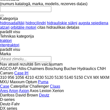
(numurs katalogā, marka, modelis, rezerves daļas)
Kategorija
hidrosadalītāji
hidrocilindri
hidrauliskie sūkņi
augsta spiediena
atzari
orbitālie motori
citas hidraulikas detaļas
parādīt visu
Tehnikas kategorija
traktori
riteņtraktori
parādīt visu
Marka
Nav atrasti rezultāti šim vaicājumam
AGCO
AP
Allis-Chalmers
Boschung
Bucher Hydraulics
CNH
Carraro
Case IH
310
956
1056
4210
4230
5120
5130
5140
5150
CVX
MX
MXM
MXU
Maxxum
Optum
Puma
Case
Caterpillar
Challenger
Claas
Ares
Arion
Axion
Axos
Lexion
Xerion
Danfoss
David Brown
Deutz
D-series
Deutz-Fahr
DX series