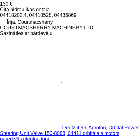
130 €
Cita hidraulikas detaļa
04418202.4, 04418528, 04436869
Īrija, Courtmacsherry
COURTMACSHERRY MACHINERY LTD
Sazināties ar pārdevēju
Deutz 4.95, Agroton, Orbital Power
Steering Unit Valve 150-8088, 04411 orbitālais motors
paredzēts riteņtraktora