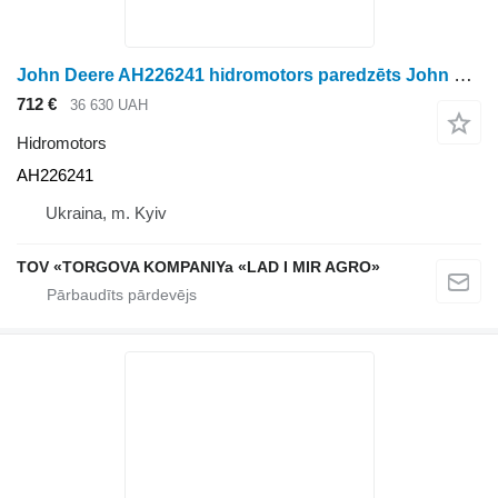
John Deere AH226241 hidromotors paredzēts John Deere riteņtraktora
712 €
36 630 UAH
Hidromotors
AH226241
Ukraina, m. Kyiv
TOV «TORGOVA KOMPANIYa «LAD I MIR AGRO»