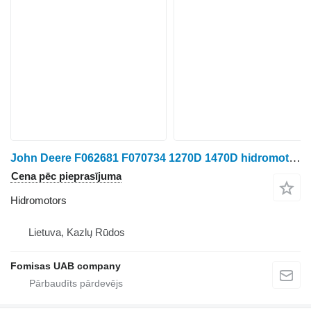
John Deere F062681 F070734 1270D 1470D hidromotors paredzēts riteņtraktora
Cena pēc pieprasījuma
Hidromotors
Lietuva, Kazlų Rūdos
Fomisas UAB company