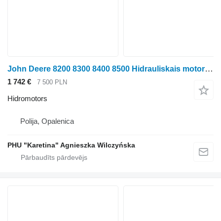
John Deere 8200 8300 8400 8500 Hidrauliskais motors AXE83863 hidromotors paredzēts John Deere 8200 8300 8400 8500 riteņtraktora
1 742 €
7 500 PLN
Hidromotors
Polija, Opalenica
PHU "Karetina" Agnieszka Wilczyńska