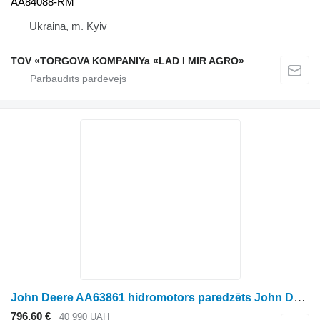
AA84088-RM
Ukraina, m. Kyiv
TOV «TORGOVA KOMPANIYa «LAD I MIR AGRO»
John Deere AA63861 hidromotors paredzēts John Deere riteņtraktora
796,60 €
40 990 UAH