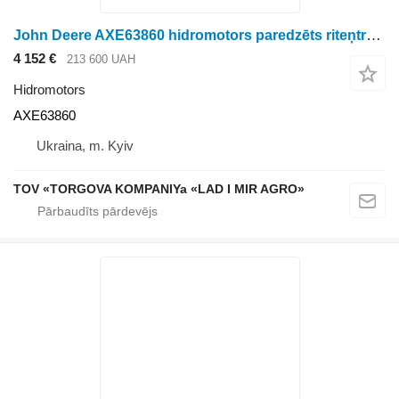
John Deere AXE63860 hidromotors paredzēts riteņtraktora
4 152 €
213 600 UAH
Hidromotors
AXE63860
Ukraina, m. Kyiv
TOV «TORGOVA KOMPANIYa «LAD I MIR AGRO»