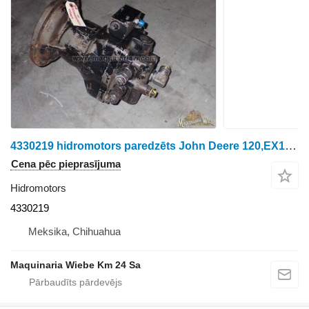
4330219 hidromotors paredzēts John Deere 120,EX120,4045 riteņtraktora
Cena pēc pieprasījuma
Hidromotors
4330219
Meksika, Chihuahua
Maquinaria Wiebe Km 24 Sa