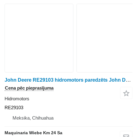
John Deere RE29103 hidromotors paredzēts John Deere 1640,1840 riteņtraktora
Cena pēc pieprasījuma
Hidromotors
RE29103
Meksika, Chihuahua
Maquinaria Wiebe Km 24 Sa