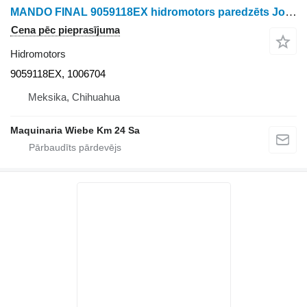
MANDO FINAL 9059118EX hidromotors paredzēts John Deere 790 riteņtraktora
Cena pēc pieprasījuma
Hidromotors
9059118EX, 1006704
Meksika, Chihuahua
Maquinaria Wiebe Km 24 Sa