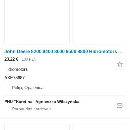
John Deere 8200 8400 8600 9500 9800 Hidromotors AXE78687 paredzēts John Deere 8200 ,8400, 8600, 9500, 9800 riteņtraktora
23,22 €
100 PLN
Hidromotors
AXE78687
Polija, Opalenica
PHU "Karetina" Agnieszka Wilczyńska