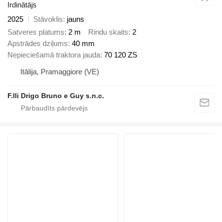
Irdinātājs
2025
Stāvoklis
jauns
Satveres platums
2 m
Rindu skaits
2
Apstrādes dziļums
40 mm
Nepieciešamā traktora jauda
70 120 ZS
Itālija, Pramaggiore (VE)
F.lli Drigo Bruno e Guy s.n.c.