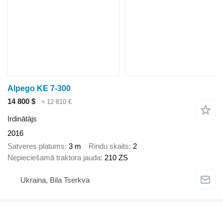
Alpego KE 7-300
14 800 $
≈ 12 810 €
Irdinātājs
2016
Satveres platums
3 m
Rindu skaits
2
Nepieciešamā traktora jauda
210 ZS
Ukraina, Bila Tserkva