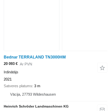
Bednar TERRALAND TN3000HM
20 093 €
Ar PVN
Irdinātājs
2021
Satveres platums
3 m
Vācija, 27793 Wildeshausen
Heinrich Schröder Landmaschinen KG