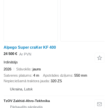
Alpego Super craKer KF 400
24 500 €
Ar PVN
Irdinātājs
2026
Stāvoklis
jauns
Satveres platums
4 m
Apstrādes dziļums
550 mm
Nepieciešamā traktora jauda
320 ZS
Ukraina, Lutsk
TzOV Zakhid-Ahro-Tekhnika