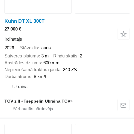
Kuhn DT XL 300T
27 000 €
Irdinātājs
2026
Stāvoklis
jauns
Satveres platums
3 m
Rindu skaits
2
Apstrādes dziļums
600 mm
Nepieciešamā traktora jauda
240 ZS
Darba ātrums
8 km/h
Ukraina
TOV z II «Tseppelin Ukraina TOV»