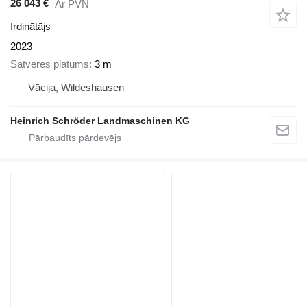
26 043 €
Ar PVN
Irdinātājs
2023
Satveres platums
3 m
Vācija, Wildeshausen
Heinrich Schröder Landmaschinen KG