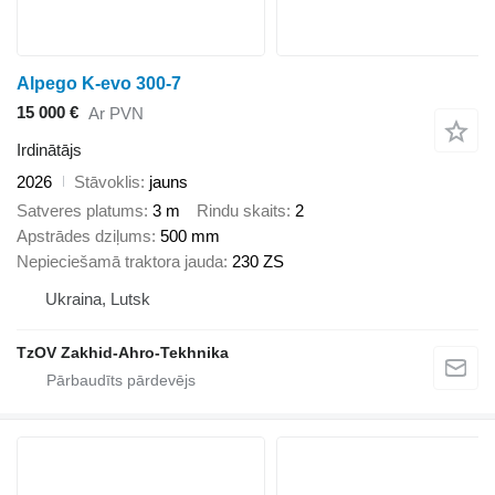
Alpego K-evo 300-7
15 000 €
Ar PVN
Irdinātājs
2026
Stāvoklis
jauns
Satveres platums
3 m
Rindu skaits
2
Apstrādes dziļums
500 mm
Nepieciešamā traktora jauda
230 ZS
Ukraina, Lutsk
TzOV Zakhid-Ahro-Tekhnika