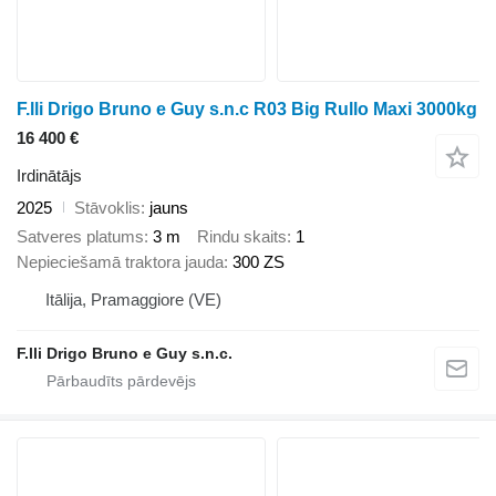
F.lli Drigo Bruno e Guy s.n.c R03 Big Rullo Maxi 3000kg
16 400 €
Irdinātājs
2025
Stāvoklis
jauns
Satveres platums
3 m
Rindu skaits
1
Nepieciešamā traktora jauda
300 ZS
Itālija, Pramaggiore (VE)
F.lli Drigo Bruno e Guy s.n.c.