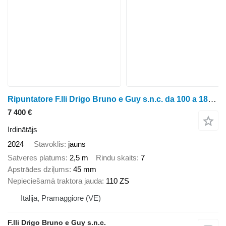
Ripuntatore F.lli Drigo Bruno e Guy s.n.c. da 100 a 180hp
7 400 €
Irdinātājs
2024
Stāvoklis
jauns
Satveres platums
2,5 m
Rindu skaits
7
Apstrādes dziļums
45 mm
Nepieciešamā traktora jauda
110 ZS
Itālija, Pramaggiore (VE)
F.lli Drigo Bruno e Guy s.n.c.