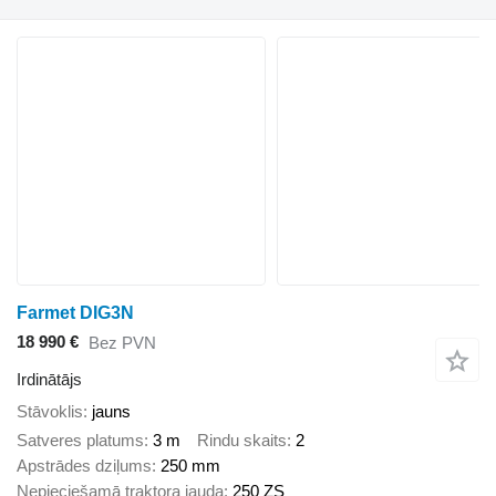
Farmet DIG3N
18 990 €
Bez PVN
Irdinātājs
Stāvoklis
jauns
Satveres platums
3 m
Rindu skaits
2
Apstrādes dziļums
250 mm
Nepieciešamā traktora jauda
250 ZS