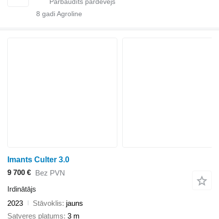
8
gadi Agroline
Imants Culter 3.0
9 700 €
Bez PVN
Irdinātājs
2023
Stāvoklis
jauns
Satveres platums
3 m