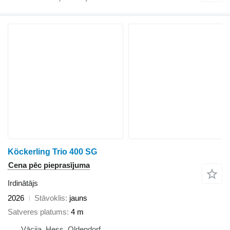
Köckerling Trio 400 SG
Cena pēc pieprasījuma
Irdinātājs
2026
Stāvoklis
jauns
Satveres platums
4 m
Vācija, Hess. Oldendorf