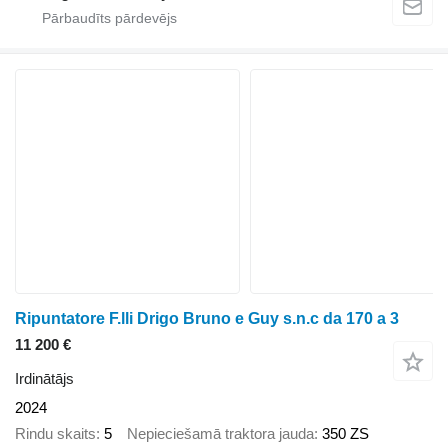
Ripuntatore F.lli Drigo Bruno e Guy s.n.c da 170 a 3
11 200 €
Irdinātājs
2024
Rindu skaits
5
Nepieciešamā traktora jauda
350 ZS