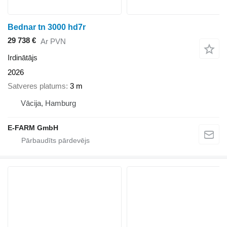
Bednar tn 3000 hd7r
29 738 €
Ar PVN
Irdinātājs
2026
Satveres platums
3 m
Vācija, Hamburg
E-FARM GmbH