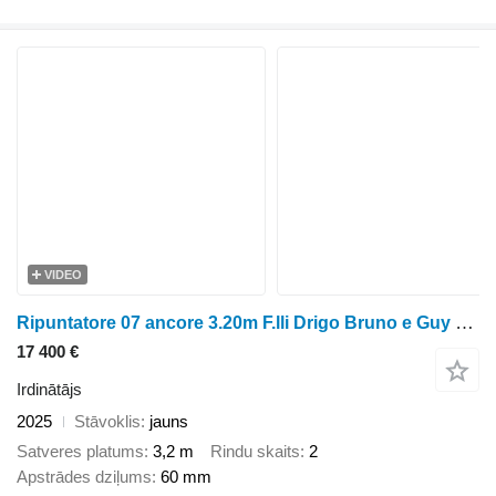
VIDEO
Ripuntatore 07 ancore 3.20m F.lli Drigo Bruno e Guy s.n.c
17 400 €
Irdinātājs
2025
Stāvoklis
jauns
Satveres platums
3,2 m
Rindu skaits
2
Apstrādes dziļums
60 mm