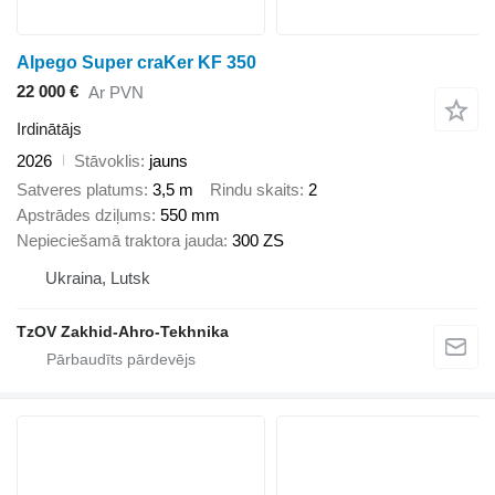
Alpego Super craKer KF 350
22 000 €
Ar PVN
Irdinātājs
2026
Stāvoklis
jauns
Satveres platums
3,5 m
Rindu skaits
2
Apstrādes dziļums
550 mm
Nepieciešamā traktora jauda
300 ZS
Ukraina, Lutsk
TzOV Zakhid-Ahro-Tekhnika