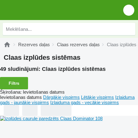
Rezerves daļas
Claas rezerves daļas
Claas izplūdes
Claas izplūdes sistēmas
49 sludinājumi:
Claas izplūdes sistēmas
Filtrs
Šķirošana
:
Ievietošanas datums
Ievietošanas datums
Dārgākie vispirms
Lētākie vispirms
Izlaiduma
gads - jaunākie vispirms
Izlaiduma gads - vecākie vispirms