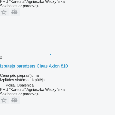
PHU "Karetina" Agnieszka Wilczyńska
Sazināties ar pārdevēju
2
Izpūtējs paredzēts Claas Axion 810
Cena pēc pieprasījuma
Izplūdes sistēma - izpūtējs
Polija, Opalenica
PHU "Karetina" Agnieszka Wilczyńska
Sazināties ar pārdevēju