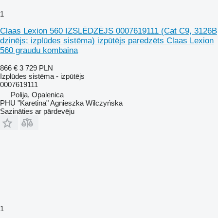
1
Claas Lexion 560 IZSLĒDZĒJS 0007619111 (Cat C9, 3126B
dzinējs; izplūdes sistēma) izpūtējs paredzēts Claas Lexion
560 graudu kombaina
866 €
3 729 PLN
Izplūdes sistēma - izpūtējs
0007619111
Polija, Opalenica
PHU "Karetina" Agnieszka Wilczyńska
Sazināties ar pārdevēju
1