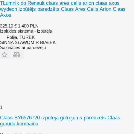
TŁumnik do Renault claas ares celis arion claas axos
wydech izpūtējs paredzēts Claas Ares Celis Arion Claas
Axos
325,10 €
1 400 PLN
Izplūdes sistēma - izpūtējs
Polija, TUREK
SINNA SŁAWOMIR BIAŁEK
Sazināties ar pārdevēju
1
Claas BY6576720 izpūtēja gofrējums paredzēts Claas
graudu kombaina