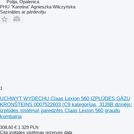
Polija, Opalenica
PHU "Karetina" Agnieszka Wilczyńska
Sazināties ar pārdevēju
1
UCHWYT WYDECHU Claas Lexion 560 IZPLŪDES GĀZU
KRONŠTEINS 0007522603 (C9 kategorijas, 3126B dzinējs;
izplūdes sistēma) paredzēts Claas Lexion 560 graudu
kombaina
308,60 €
1 329 PLN
Cita izplūdes sistēmas rezerves daļa