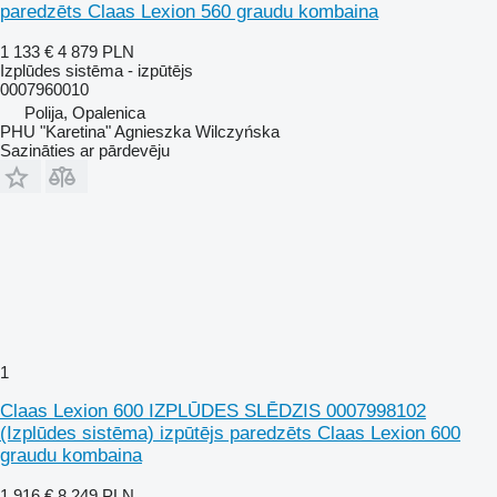
paredzēts Claas Lexion 560 graudu kombaina
1 133 €
4 879 PLN
Izplūdes sistēma - izpūtējs
0007960010
Polija, Opalenica
PHU "Karetina" Agnieszka Wilczyńska
Sazināties ar pārdevēju
1
Claas Lexion 600 IZPLŪDES SLĒDZIS 0007998102
(Izplūdes sistēma) izpūtējs paredzēts Claas Lexion 600
graudu kombaina
1 916 €
8 249 PLN