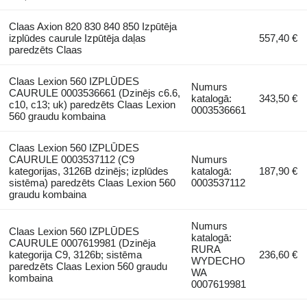
Claas Axion 820 830 840 850 Izpūtēja
izplūdes caurule Izpūtēja daļas
557,40 €
paredzēts Claas
Claas Lexion 560 IZPLŪDES
Numurs
CAURULE 0003536661 (Dzinējs c6.6,
katalogā:
343,50 €
c10, c13; uk) paredzēts Claas Lexion
0003536661
560 graudu kombaina
Claas Lexion 560 IZPLŪDES
CAURULE 0003537112 (C9
Numurs
kategorijas, 3126B dzinējs; izplūdes
katalogā:
187,90 €
sistēma) paredzēts Claas Lexion 560
0003537112
graudu kombaina
Numurs
Claas Lexion 560 IZPLŪDES
katalogā:
CAURULE 0007619981 (Dzinēja
RURA
kategorija C9, 3126b; sistēma
236,60 €
WYDECHO
paredzēts Claas Lexion 560 graudu
WA
kombaina
0007619981