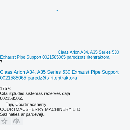
Claas Arion A34, A35 Series 530
Exhaust Pipe Support 0021585065 paredzēts riteņtraktora
7
Claas Arion A34, A35 Series 530 Exhaust Pipe Support
0021585065 paredzēts riteņtraktora
175 €
Cita izplūdes sistēmas rezerves daļa
0021585065
Īrija, Courtmacsherry
COURTMACSHERRY MACHINERY LTD
Sazināties ar pārdevēju