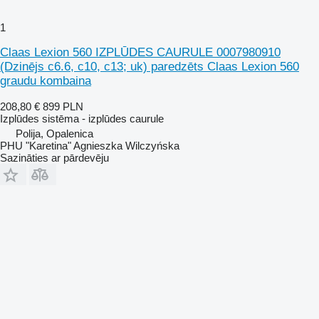
1
Claas Lexion 560 IZPLŪDES CAURULE 0007980910
(Dzinējs c6.6, c10, c13; uk) paredzēts Claas Lexion 560
graudu kombaina
208,80 €
899 PLN
Izplūdes sistēma - izplūdes caurule
Polija, Opalenica
PHU "Karetina" Agnieszka Wilczyńska
Sazināties ar pārdevēju