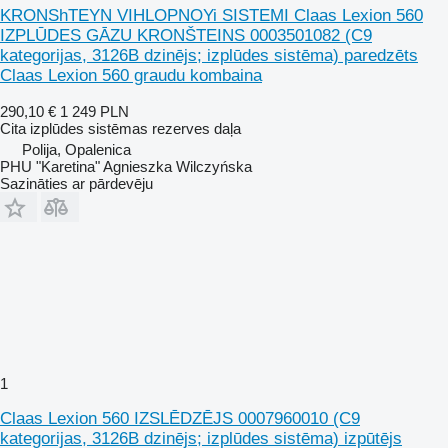
KRONShTEYN VIHLOPNOYi SISTEMI Claas Lexion 560
IZPLŪDES GĀZU KRONŠTEINS 0003501082 (C9
kategorijas, 3126B dzinējs; izplūdes sistēma) paredzēts
Claas Lexion 560 graudu kombaina
290,10 €
1 249 PLN
Cita izplūdes sistēmas rezerves daļa
Polija, Opalenica
PHU "Karetina" Agnieszka Wilczyńska
Sazināties ar pārdevēju
1
Claas Lexion 560 IZSLĒDZĒJS 0007960010 (C9
kategorijas, 3126B dzinējs; izplūdes sistēma) izpūtējs