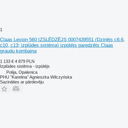
1
Claas Lexion 560 IZSLĒDZĒJS 0007439551 (Dzinējs c6.6,
c10, c13; izplūdes sistēma) izpūtējs paredzēts Claas
graudu kombaina
1 133 €
4 879 PLN
Izplūdes sistēma - izpūtējs
Polija, Opalenica
PHU "Karetina" Agnieszka Wilczyńska
Sazināties ar pārdevēju