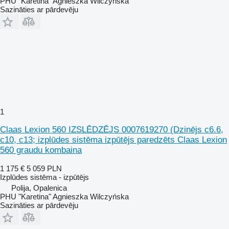
PHU "Karetina" Agnieszka Wilczyńska
Sazināties ar pārdevēju
1
Claas Lexion 560 IZSLĒDZĒJS 0007619270 (Dzinējs c6.6,
c10, c13; izplūdes sistēma izpūtējs paredzēts Claas Lexion
560 graudu kombaina
1 175 €
5 059 PLN
Izplūdes sistēma - izpūtējs
Polija, Opalenica
PHU "Karetina" Agnieszka Wilczyńska
Sazināties ar pārdevēju