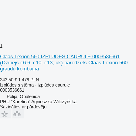
1
Claas Lexion 560 IZPLŪDES CAURULE 0003536661
(Dzinējs c6.6, c10, c13; uk) paredzēts Claas Lexion 560
graudu kombaina
343,50 €
1 479 PLN
Izplūdes sistēma - izplūdes caurule
0003536661
Polija, Opalenica
PHU "Karetina" Agnieszka Wilczyńska
Sazināties ar pārdevēju