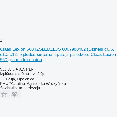
1
Claas Lexion 560 IZSLĒDZĒJS 0007980462 (Dzinējs c6.6,
c10, c13; izplūdes sistēma izpūtējs paredzēts Claas Lexion
560 graudu kombaina
933,30 €
4 019 PLN
Izplūdes sistēma - izpūtējs
Polija, Opalenica
PHU "Karetina" Agnieszka Wilczyńska
Sazināties ar pārdevēju