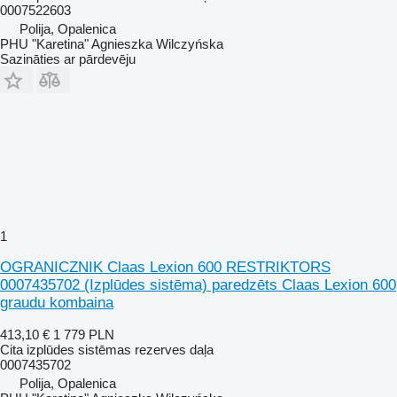
0007522603
Polija, Opalenica
PHU "Karetina" Agnieszka Wilczyńska
Sazināties ar pārdevēju
1
OGRANICZNIK Claas Lexion 600 RESTRIKTORS
0007435702 (Izplūdes sistēma) paredzēts Claas Lexion 600
graudu kombaina
413,10 €
1 779 PLN
Cita izplūdes sistēmas rezerves daļa
0007435702
Polija, Opalenica