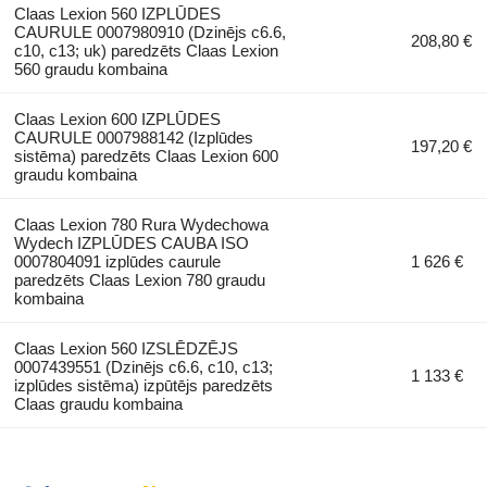
Claas Lexion 560 IZPLŪDES
CAURULE 0007980910 (Dzinējs c6.6,
208,80 €
c10, c13; uk) paredzēts Claas Lexion
560 graudu kombaina
Claas Lexion 600 IZPLŪDES
CAURULE 0007988142 (Izplūdes
197,20 €
sistēma) paredzēts Claas Lexion 600
graudu kombaina
Claas Lexion 780 Rura Wydechowa
Wydech IZPLŪDES CAUBA ISO
0007804091 izplūdes caurule
1 626 €
paredzēts Claas Lexion 780 graudu
kombaina
Claas Lexion 560 IZSLĒDZĒJS
0007439551 (Dzinējs c6.6, c10, c13;
1 133 €
izplūdes sistēma) izpūtējs paredzēts
Claas graudu kombaina