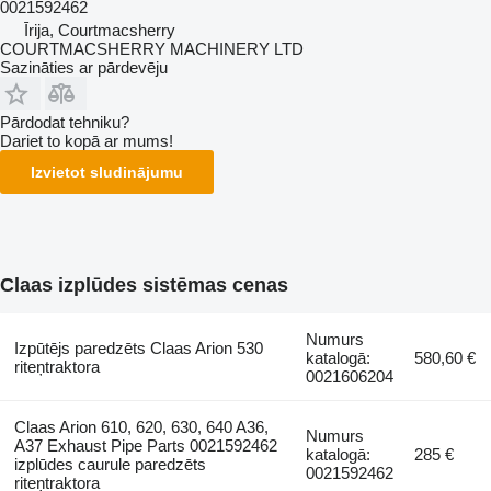
0021592462
Īrija, Courtmacsherry
COURTMACSHERRY MACHINERY LTD
Sazināties ar pārdevēju
Pārdodat tehniku?
Dariet to kopā ar mums!
Izvietot sludinājumu
Claas izplūdes sistēmas cenas
Numurs
Izpūtējs paredzēts Claas Arion 530
katalogā:
580,60 €
riteņtraktora
0021606204
Claas Arion 610, 620, 630, 640 A36,
Numurs
A37 Exhaust Pipe Parts 0021592462
katalogā:
285 €
izplūdes caurule paredzēts
0021592462
riteņtraktora