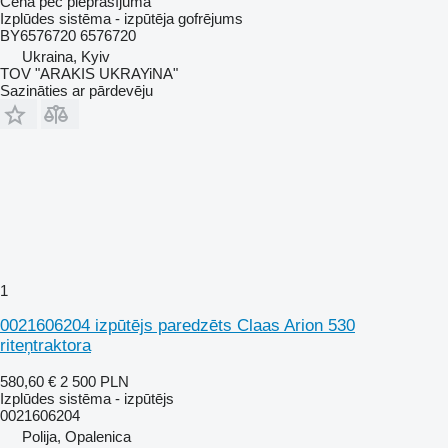
Cena pēc pieprasījuma
Izplūdes sistēma - izpūtēja gofrējums
BY6576720 6576720
Ukraina, Kyiv
TOV "ARAKIS UKRAYiNA"
Sazināties ar pārdevēju
1
0021606204 izpūtējs paredzēts Claas Arion 530
riteņtraktora
580,60 €
2 500 PLN
Izplūdes sistēma - izpūtējs
0021606204
Polija, Opalenica