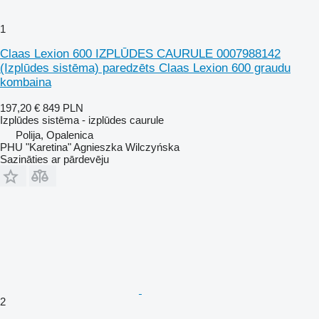
1
Claas Lexion 600 IZPLŪDES CAURULE 0007988142
(Izplūdes sistēma) paredzēts Claas Lexion 600 graudu
kombaina
197,20 €
849 PLN
Izplūdes sistēma - izplūdes caurule
Polija, Opalenica
PHU "Karetina" Agnieszka Wilczyńska
Sazināties ar pārdevēju
2