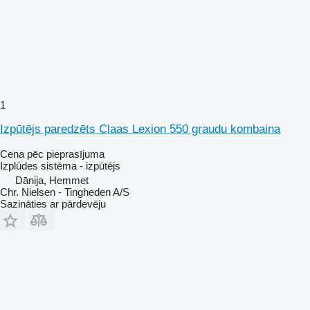
1
Izpūtējs paredzēts Claas Lexion 550 graudu kombaina
Cena pēc pieprasījuma
Izplūdes sistēma - izpūtējs
Dānija, Hemmet
Chr. Nielsen - Tingheden A/S
Sazināties ar pārdevēju