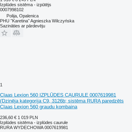
Izplūdes sistēma - izpūtējs
0007998102
Polija, Opalenica
PHU "Karetina" Agnieszka Wilczyńska
Sazināties ar pārdevēju
1
Claas Lexion 560 IZPLŪDES CAURULE 0007619981
(Dzinēja kategorija C9, 3126b; sistēma RURA paredzēts
Claas Lexion 560 graudu kombaina
236,60 €
1 019 PLN
Izplūdes sistēma - izplūdes caurule
RURA WYDECHOWA 0007619981