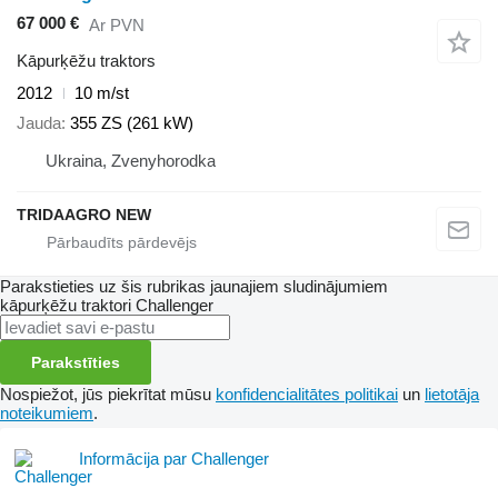
67 000 €
Ar PVN
Kāpurķēžu traktors
2012
10 m/st
Jauda
355 ZS (261 kW)
Ukraina, Zvenyhorodka
TRIDAAGRO NEW
Parakstieties uz šis rubrikas jaunajiem sludinājumiem
kāpurķēžu traktori
Challenger
Parakstīties
Nospiežot, jūs piekrītat mūsu
konfidencialitātes politikai
un
lietotāja
noteikumiem
.
Informācija par Challenger