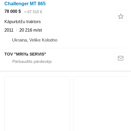
Challenger MT 865
78 000 $
≈ 67 510 €
Kāpurķēžu traktors
2011
20 216 m/st
Ukraina, Velike Kolodno
TOV "MRIYa SERVIS"