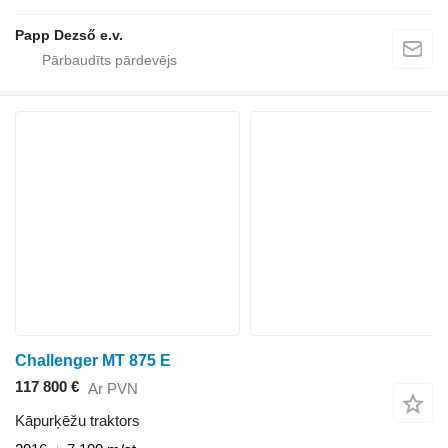
Papp Dezső e.v.
Challenger MT 875 E
117 800 €
Ar PVN
Kāpurķēžu traktors