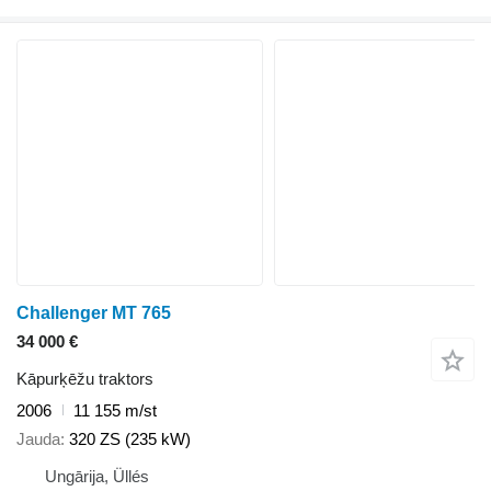
Challenger MT 765
34 000 €
Kāpurķēžu traktors
2006
11 155 m/st
Jauda
320 ZS (235 kW)
Ungārija, Üllés