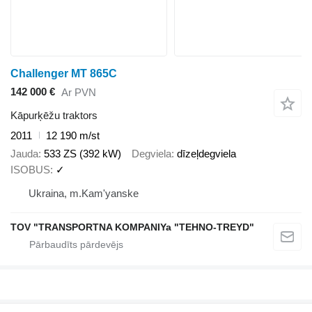
Challenger MT 865C
142 000 €
Ar PVN
Kāpurķēžu traktors
2011
12 190 m/st
Jauda
533 ZS (392 kW)
Degviela
dīzeļdegviela
ISOBUS
✓
Ukraina, m.Kam'yanske
TOV "TRANSPORTNA KOMPANIYa "TEHNO-TREYD"