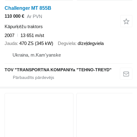
Challenger MT 855B
110 000 €
Ar PVN
Kāpurķēžu traktors
2007
13 651 m/st
Jauda
470 ZS (345 kW)
Degviela
dīzeļdegviela
Ukraina, m.Kam'yanske
TOV "TRANSPORTNA KOMPANIYa "TEHNO-TREYD"