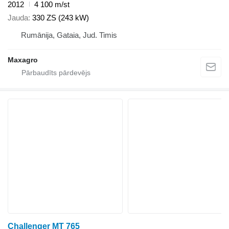
2012
4 100 m/st
Jauda
330 ZS (243 kW)
Rumānija, Gataia, Jud. Timis
Maxagro
Challenger MT 765