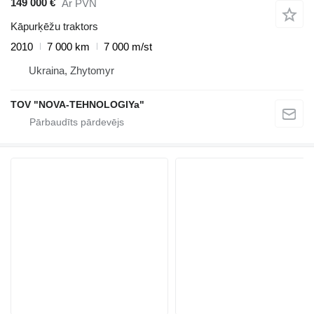
149 000 €
Ar PVN
Kāpurķēžu traktors
2010
7 000 km
7 000 m/st
Ukraina, Zhytomyr
TOV "NOVA-TEHNOLOGIYa"