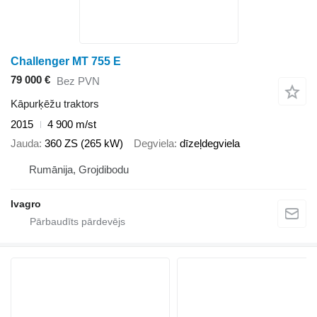
Challenger MT 755 E
79 000 €
Bez PVN
Kāpurķēžu traktors
2015
4 900 m/st
Jauda
360 ZS (265 kW)
Degviela
dīzeļdegviela
Rumānija, Grojdibodu
Ivagro