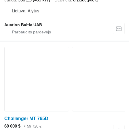
Lietuva, Alytus
Auction Baltic UAB
Challenger MT 765D
69 000 $
≈ 59 720 €