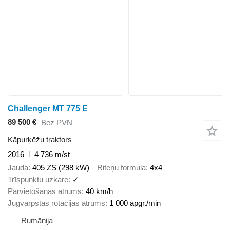
Challenger MT 775 E
89 500 €
Bez PVN
Kāpurķēžu traktors
2016
4 736 m/st
Jauda
405 ZS (298 kW)
Riteņu formula
4x4
Trīspunktu uzkare
✓
Pārvietošanas ātrums
40 km/h
Jūgvārpstas rotācijas ātrums
1 000 apgr./min
Rumānija