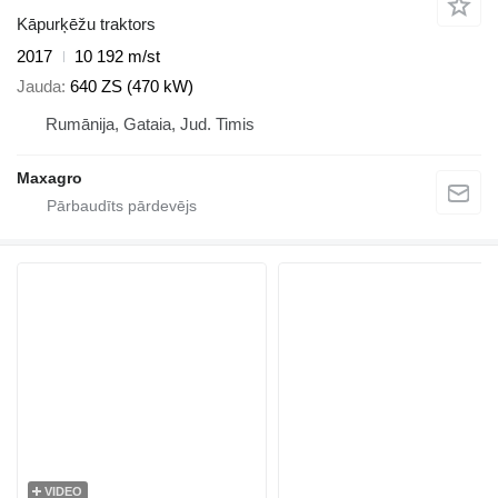
Kāpurķēžu traktors
2017
10 192 m/st
Jauda
640 ZS (470 kW)
Rumānija, Gataia, Jud. Timis
Maxagro
VIDEO