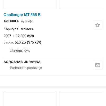
Challenger MT 865 B
149 000 €
Ar PVN
Kāpurķēžu traktors
2007
12 800 m/st
Jauda
510 ZS (375 kW)
Ukraina, Kyiv
AGROSNAB UKRAYiNA