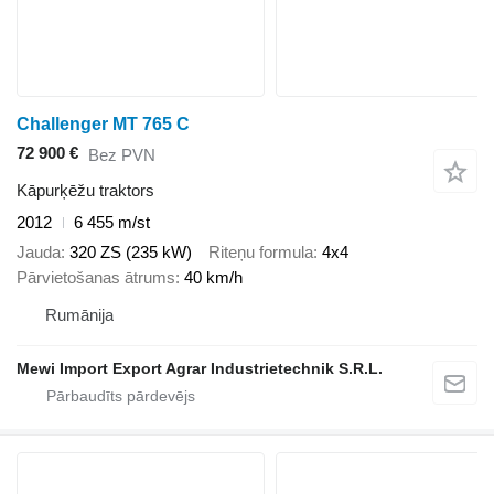
Challenger MT 765 C
72 900 €
Bez PVN
Kāpurķēžu traktors
2012
6 455 m/st
Jauda
320 ZS (235 kW)
Riteņu formula
4x4
Pārvietošanas ātrums
40 km/h
Rumānija
Mewi Import Export Agrar Industrietechnik S.R.L.