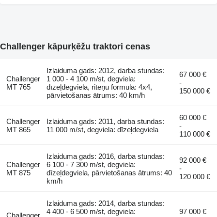
Challenger kāpurķēžu traktori cenas
Izlaiduma gads: 2012, darba stundas:
67 000 €
Challenger
1 000 - 4 100 m/st, degviela:
-
MT 765
dīzeļdegviela, riteņu formula: 4x4,
150 000 €
pārvietošanas ātrums: 40 km/h
60 000 €
Challenger
Izlaiduma gads: 2011, darba stundas:
-
MT 865
11 000 m/st, degviela: dīzeļdegviela
110 000 €
Izlaiduma gads: 2016, darba stundas:
92 000 €
Challenger
6 100 - 7 300 m/st, degviela:
-
MT 875
dīzeļdegviela, pārvietošanas ātrums: 40
120 000 €
km/h
Izlaiduma gads: 2014, darba stundas:
4 400 - 6 500 m/st, degviela:
97 000 €
Challenger