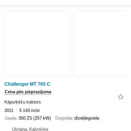
Challenger MT 765 C
Cena pēc pieprasījuma
Kāpurķēžu traktors
2011
5 143 m/st
Jauda
350 ZS (257 kW)
Degviela
dīzeļdegviela
Ukraina, Kalynivka