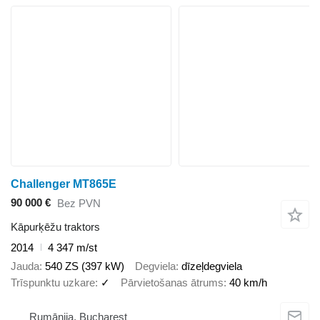
Challenger MT865E
90 000 €
Bez PVN
Kāpurķēžu traktors
2014
4 347 m/st
Jauda
540 ZS (397 kW)
Degviela
dīzeļdegviela
Trīspunktu uzkare
✓
Pārvietošanas ātrums
40 km/h
Rumānija, Bucharest