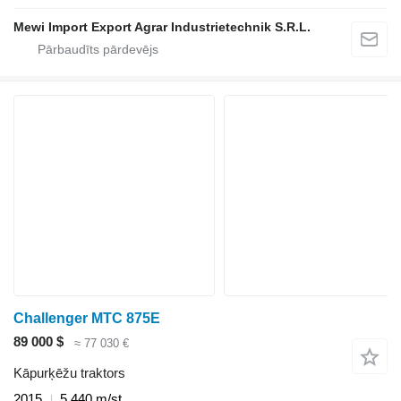
Mewi Import Export Agrar Industrietechnik S.R.L.
Challenger MTC 875E
89 000 $
≈ 77 030 €
Kāpurķēžu traktors
2015
5 440 m/st