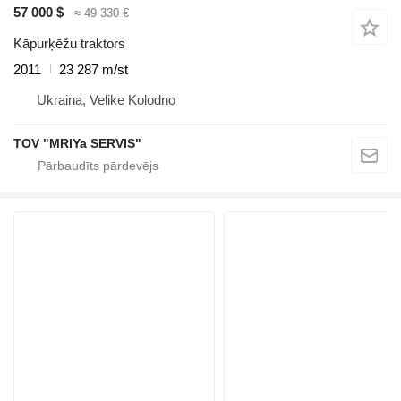
57 000 $
≈ 49 330 €
Kāpurķēžu traktors
2011
23 287 m/st
Ukraina, Velike Kolodno
TOV "MRIYa SERVIS"