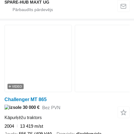
SPARE-HUB MAXT UG
VIDEO
Challenger MT 865
30 000 €
Bez PVN
Kāpurķēžu traktors
2004
13 419 m/st
Jauda
556 ZS (409 kW)
Degviela
dīzeļdegviela