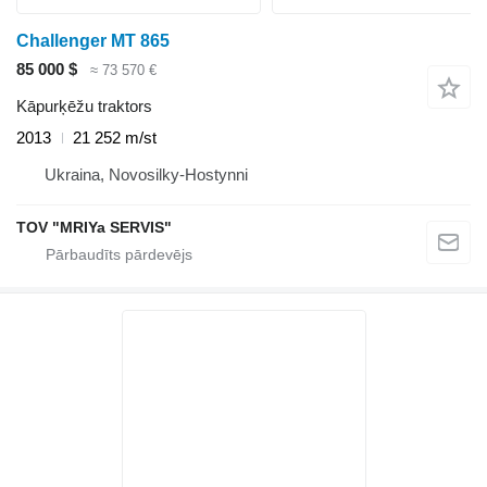
Challenger MT 865
85 000 $
≈ 73 570 €
Kāpurķēžu traktors
2013
21 252 m/st
Ukraina, Novosilky-Hostynni
TOV "MRIYa SERVIS"