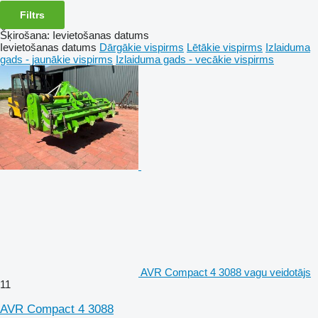
Filtrs
Šķirošana
:
Ievietošanas datums
Ievietošanas datums
Dārgākie vispirms
Lētākie vispirms
Izlaiduma
gads - jaunākie vispirms
Izlaiduma gads - vecākie vispirms
AVR Compact 4 3088 vagu veidotājs
11
AVR Compact 4 3088