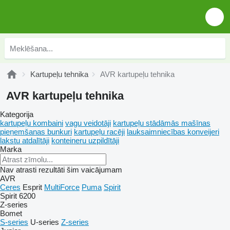
Kartupeļu tehnika
AVR kartupeļu tehnika
AVR kartupeļu tehnika
Kategorija
kartupeļu kombaini
vagu veidotāji
kartupeļu stādāmās mašīnas
pieņemšanas bunkuri
kartupeļu racēji
lauksaimniecības konveijeri
lakstu atdalītāji
konteineru uzpildītāji
Marka
Nav atrasti rezultāti šim vaicājumam
AVR
Ceres
Esprit
MultiForce
Puma
Spirit
Spirit 6200
Z-series
Bomet
S-series
U-series
Z-series