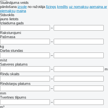
Sludinājuma veids
pārdošana
izsole
no ražotāja
līzings
kredīts
uz nomaksu
apmaiņa ar
piemaksu
maiņa
Stāvoklis
jauns
lietots
Izlaiduma gads
–
Raksturojumi
Pašmasa
–
kg
Darba stundas
–
m/st
Satveres platums
–
m
Rindu skaits
–
Rindstarpu platums
–
mm
Tvertnes tilpums
–
m³