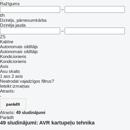
Ražīgums
–
t/h
Dzinējs, pārnesumkārba
Dzinēja jauda
–
ZS
Kabīne
Autonomais sildītājs
Autonomais sildītājs
Kondicionieris
Kondicionieris
Asis
Asu skaits
1 ass
2 asis
Neatrodat vajadzīgos filtrus?
Ieteikt izmaiņas
Atrasts:
-
parādīt
Atrasts:
49 sludinājumi
Parādīt
49 sludinājumi:
AVR kartupeļu tehnika