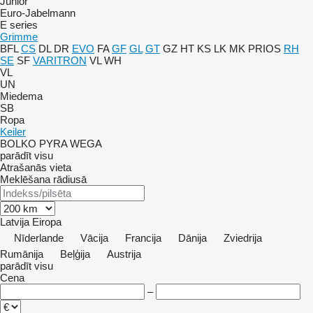
Junior
Euro-Jabelmann
E series
Grimme
BFL
CS
DL
DR
EVO
FA
GF
GL
GT
GZ
HT
KS
LK
MK
PRIOS
RH
SE
SF
VARITRON
VL
WH
VL
UN
Miedema
SB
Ropa
Keiler
BOLKO
PYRA
WEGA
parādīt visu
Atrašanās vieta
Meklēšana rādiusā
Latvija
Eiropa
Nīderlande
Vācija
Francija
Dānija
Zviedrija
Rumānija
Beļģija
Austrija
parādīt visu
Cena
–