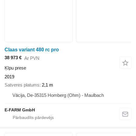
Claas variant 480 rc pro
38 973 €
Ar PVN
Ķīpu prese
2019
Satveres platums
2,1 m
Vācija, De-35315 Homberg (Ohm) - Maulbach
E-FARM GmbH