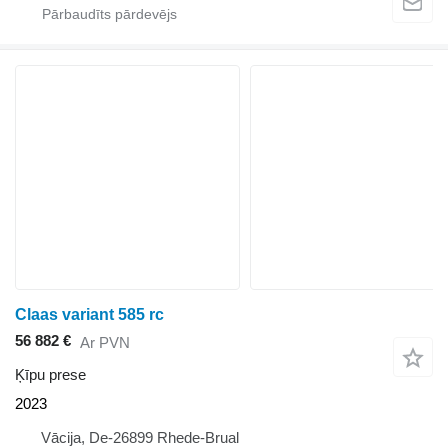
Claas variant 585 rc
56 882 €
Ar PVN
Ķīpu prese
2023
Vācija, De-26899 Rhede-Brual