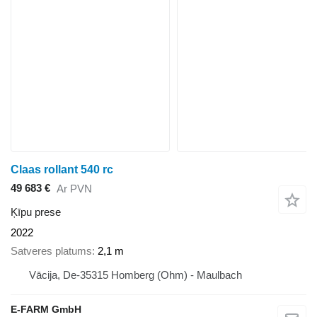
Claas rollant 540 rc
49 683 €
Ar PVN
Ķīpu prese
2022
Satveres platums
2,1 m
Vācija, De-35315 Homberg (Ohm) - Maulbach
E-FARM GmbH