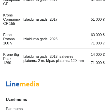
CF
Krone
Comprima
Izlaiduma gads: 2017
51 000 €
CF 155
Fendt
63 000 €
Rotana
Izlaiduma gads: 2025
-
160 V
71 000 €
Krone Big
14 000 €
Izlaiduma gads: 2013, satveres
Pack
-
platums: 2 m, ķīpas platums: 120 mm
1290
71 000 €
Uzņēmums
Par mums