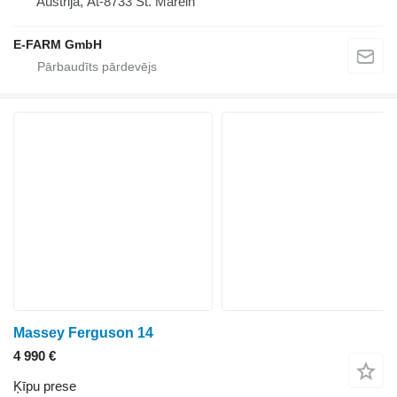
Austrija, At-8733 St. Marein
E-FARM GmbH
Massey Ferguson 14
4 990 €
Ķīpu prese