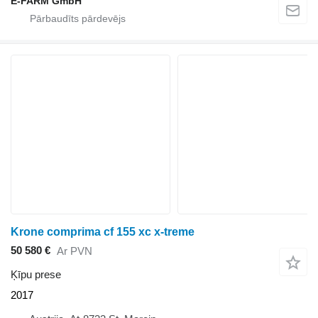
E-FARM GmbH
Krone comprima cf 155 xc x-treme
50 580 €
Ar PVN
Ķīpu prese
2017