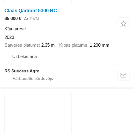
Claas Qadrant 5300 RC
85 000 €
Ar PVN
Ķīpu prese
2020
Satveres platums
2,35 m
Ķīpas platums
1 200 mm
Uzbekistāna
RS Success Agro