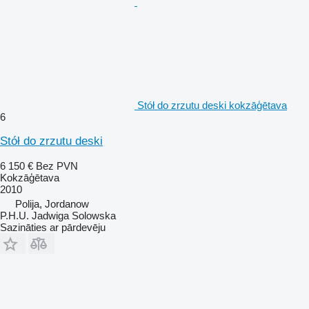
Stół do zrzutu deski kokzāģētava
6
Stół do zrzutu deski
6 150 €
Bez PVN
Kokzāģētava
2010
Polija, Jordanow
P.H.U. Jadwiga Solowska
Sazināties ar pārdevēju