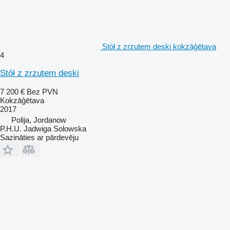
Stół z zrzutem deski kokzāģētava
4
Stół z zrzutem deski
7 200 €
Bez PVN
Kokzāģētava
2017
Polija, Jordanow
P.H.U. Jadwiga Solowska
Sazināties ar pārdevēju