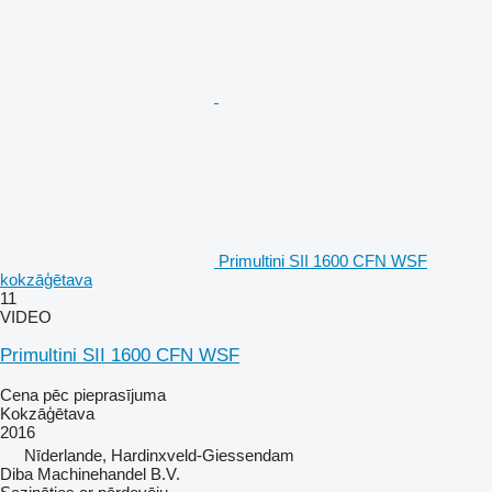
Primultini SII 1600 CFN WSF
kokzāģētava
11
VIDEO
Primultini SII 1600 CFN WSF
Cena pēc pieprasījuma
Kokzāģētava
2016
Nīderlande, Hardinxveld-Giessendam
Diba Machinehandel B.V.