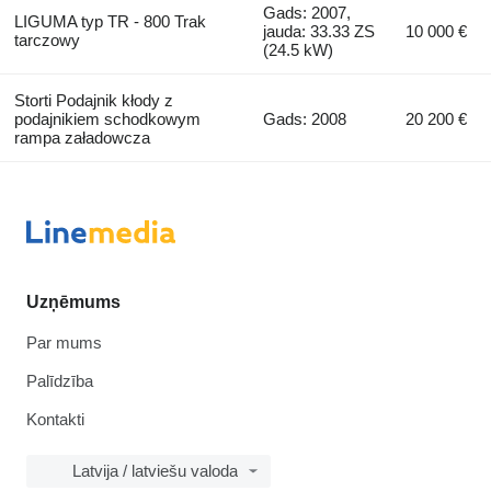
Gads: 2007,
LIGUMA typ TR - 800 Trak
jauda: 33.33 ZS
10 000 €
tarczowy
(24.5 kW)
Storti Podajnik kłody z
podajnikiem schodkowym
Gads: 2008
20 200 €
rampa załadowcza
Uzņēmums
Par mums
Palīdzība
Kontakti
Latvija / latviešu valoda