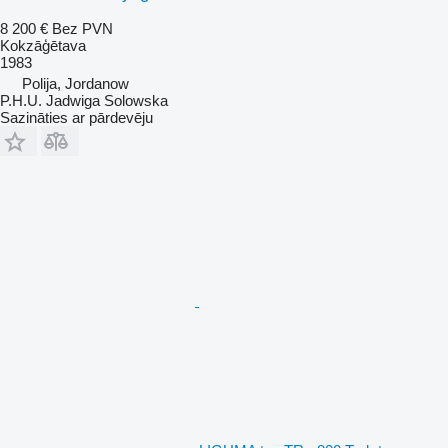
8 200 €
Bez PVN
Kokzāģētava
1983
Polija, Jordanow
P.H.U. Jadwiga Solowska
Sazināties ar pārdevēju