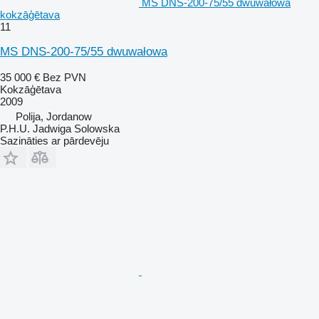
MS DNS-200-75/55 dwuwałowa
kokzāģētava
11
MS DNS-200-75/55 dwuwałowa
35 000 €
Bez PVN
Kokzāģētava
2009
Polija, Jordanow
P.H.U. Jadwiga Solowska
Sazināties ar pārdevēju