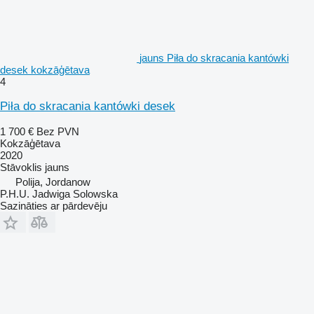
jauns Piła do skracania kantówki
desek kokzāģētava
4
Piła do skracania kantówki desek
1 700 €
Bez PVN
Kokzāģētava
2020
Stāvoklis
jauns
Polija, Jordanow
P.H.U. Jadwiga Solowska
Sazināties ar pārdevēju