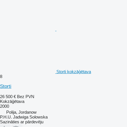
Storti kokzāģētava
8
Storti
26 500 €
Bez PVN
Kokzāģētava
2000
Polija, Jordanow
P.H.U. Jadwiga Solowska
Sazināties ar pārdevēju