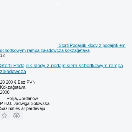
Storti Podajnik kłody z podajnikiem
schodkowym rampa załadowcza kokzāģētava
12
Storti Podajnik kłody z podajnikiem schodkowym rampa
załadowcza
20 200 €
Bez PVN
Kokzāģētava
2008
Polija, Jordanow
P.H.U. Jadwiga Solowska
Sazināties ar pārdevēju