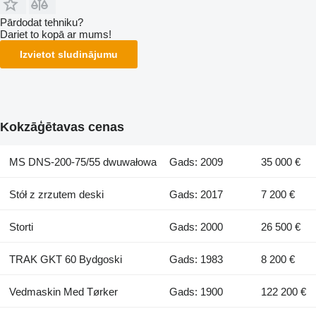
Pārdodat tehniku?
Dariet to kopā ar mums!
Izvietot sludinājumu
Kokzāģētavas cenas
MS DNS-200-75/55 dwuwałowa
Gads: 2009
35 000 €
Stół z zrzutem deski
Gads: 2017
7 200 €
Storti
Gads: 2000
26 500 €
TRAK GKT 60 Bydgoski
Gads: 1983
8 200 €
Vedmaskin Med Tørker
Gads: 1900
122 200 €