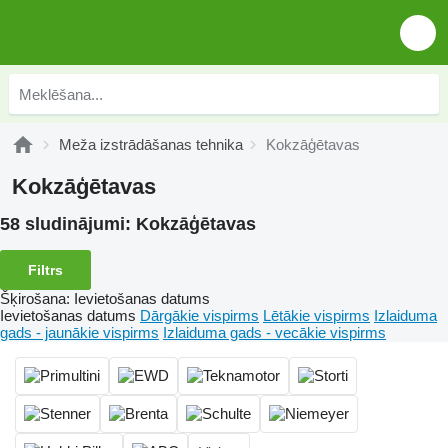
Meža izstrādāšanas tehnika
Kokzāģētavas
Kokzāģētavas
58 sludinājumi:
Kokzāģētavas
Filtrs
Šķirošana
:
Ievietošanas datums
Ievietošanas datums
Dārgākie vispirms
Lētākie vispirms
Izlaiduma
gads - jaunākie vispirms
Izlaiduma gads - vecākie vispirms