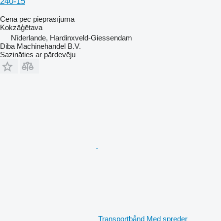
240-15
Cena pēc pieprasījuma
Kokzāģētava
Nīderlande, Hardinxveld-Giessendam
Diba Machinehandel B.V.
Sazināties ar pārdevēju
Transportbånd Med spreder