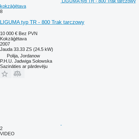
LIGUMA typ TR - 800 Trak tarczowy
kokzāģētava
8
LIGUMA typ TR - 800 Trak tarczowy
10 000 €
Bez PVN
Kokzāģētava
2007
Jauda
33.33 ZS (24.5 kW)
Polija, Jordanow
P.H.U. Jadwiga Solowska
Sazināties ar pārdevēju
2
VIDEO