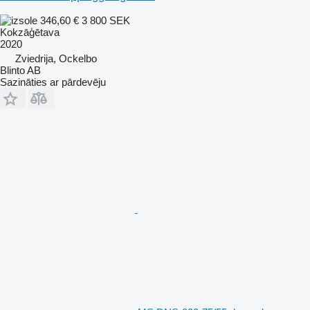
346,60 €
3 800 SEK
Kokzāģētava
2020
Zviedrija, Ockelbo
Blinto AB
Sazināties ar pārdevēju