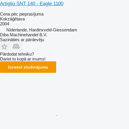
Artiglio SNT 140 - Eagle 1100
Cena pēc pieprasījuma
Kokzāģētava
2004
Nīderlande, Hardinxveld-Giessendam
Diba Machinehandel B.V.
Sazināties ar pārdevēju
Pārdodat tehniku?
Dariet to kopā ar mums!
Izvietot sludinājumu