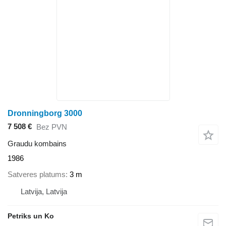
Dronningborg 3000
7 508 €
Bez PVN
Graudu kombains
1986
Satveres platums
3 m
Latvija, Latvija
Petriks un Ko