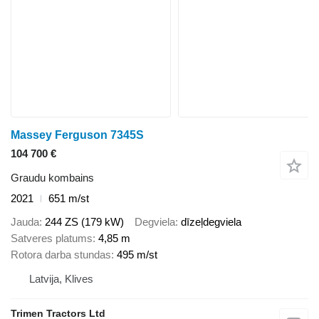
Massey Ferguson 7345S
104 700 €
Graudu kombains
2021
651 m/st
Jauda
244 ZS (179 kW)
Degviela
dīzeļdegviela
Satveres platums
4,85 m
Rotora darba stundas
495 m/st
Latvija, Klives
Trimen Tractors Ltd