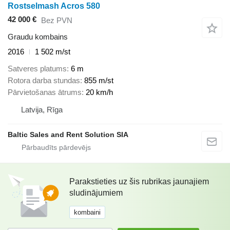
Rostselmash Acros 580
42 000 €
Bez PVN
Graudu kombains
2016
1 502 m/st
Satveres platums
6 m
Rotora darba stundas
855 m/st
Pārvietošanas ātrums
20 km/h
Latvija, Rīga
Baltic Sales and Rent Solution SIA
Parakstieties uz šis rubrikas jaunajiem
sludinājumiem
kombaini