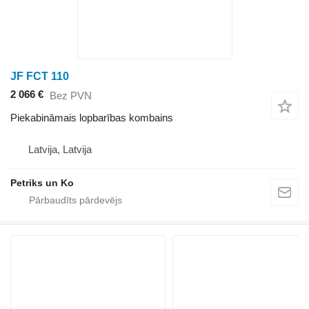
JF FCT 110
2 066 €
Bez PVN
Piekabināmais lopbarības kombains
Latvija, Latvija
Petriks un Ko