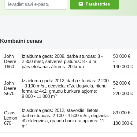
Parakstīties
Kombaini cenas
John
Izlaiduma gads: 2008, darba stundas: 3 -
50 000 €
Deere
2 300 m/st, satveres platums: 8 - 9 m,
-
T660
pārvietošanas ātrums: 20 km/h
140 000 €
Izlaiduma gads: 2012, darba stundas: 2 200
John
52 000 €
- 3 100 m/st, degviela: dīzeļdegviela, riteņu
Deere
-
formula: 4x2, graudu bunkura apjoms:
S670
220 000 €
8 000 - 11 000 m³
Izlaiduma gads: 2012, stāvoklis: lietots,
Claas
83 000 €
darba stundas: 2 100 - 4 500 m/st, degviela:
Lexion
-
dīzeļdegviela, graudu bunkura apjoms: 11
670
190 000 €
m³