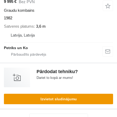
9 995 €
Bez PVN
Graudu kombains
1982
Satveres platums
3,6 m
Latvija, Latvija
Petriks un Ko
Pārdodat tehniku?
Dariet to kopā ar mums!
Izvietot sludinājumu