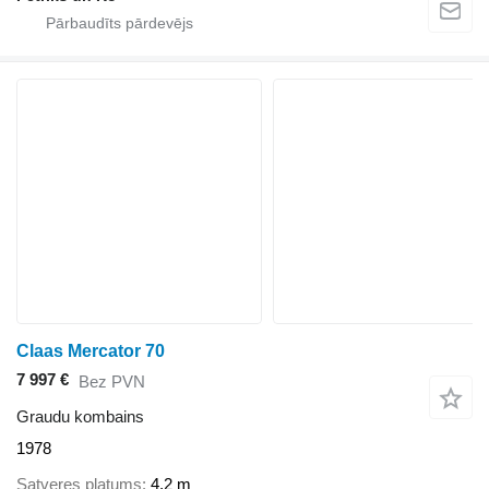
Claas Mercator 70
7 997 €
Bez PVN
Graudu kombains
1978
Satveres platums
4,2 m