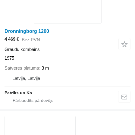
Dronningborg 1200
4 469 €
Bez PVN
Graudu kombains
1975
Satveres platums
3 m
Latvija, Latvija
Petriks un Ko