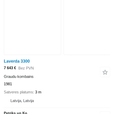
Laverda 3300
7 643 €
Bez PVN
Graudu kombains
1981
Satveres platums
3 m
Latvija, Latvija
Petriks un Ko