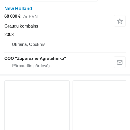
New Holland
68 000 €
Ar PVN
Graudu kombains
2008
Ukraina, Obukhiv
OOO "Zaporozhe-Agrotehnika"