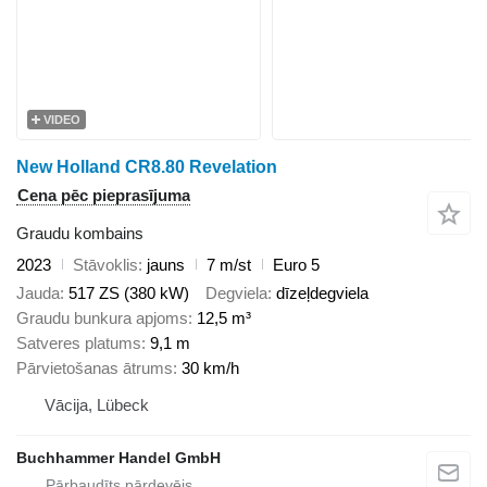
VIDEO
New Holland CR8.80 Revelation
Cena pēc pieprasījuma
Graudu kombains
2023
Stāvoklis
jauns
7 m/st
Euro 5
Jauda
517 ZS (380 kW)
Degviela
dīzeļdegviela
Graudu bunkura apjoms
12,5 m³
Satveres platums
9,1 m
Pārvietošanas ātrums
30 km/h
Vācija, Lübeck
Buchhammer Handel GmbH