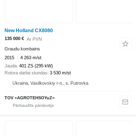
New Holland CX8080
135 000 €
Ar PVN
Graudu kombains
2015
4 263 m/st
Jauda
401 ZS (295 kW)
Rotora darba stundas
3 530 m/st
Ukraina, Vasilkovskiy r-n., s. Putrovka
TOV «AGROTEHSOYuZ»