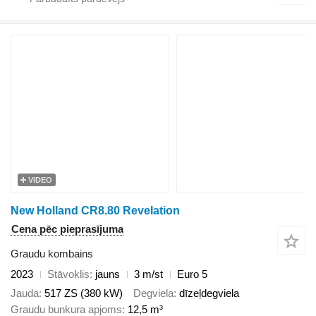
VIDEO
New Holland CR8.80 Revelation
Cena pēc pieprasījuma
Graudu kombains
2023
Stāvoklis
jauns
3 m/st
Euro 5
Jauda
517 ZS (380 kW)
Degviela
dīzeļdegviela
Graudu bunkura apjoms
12,5 m³