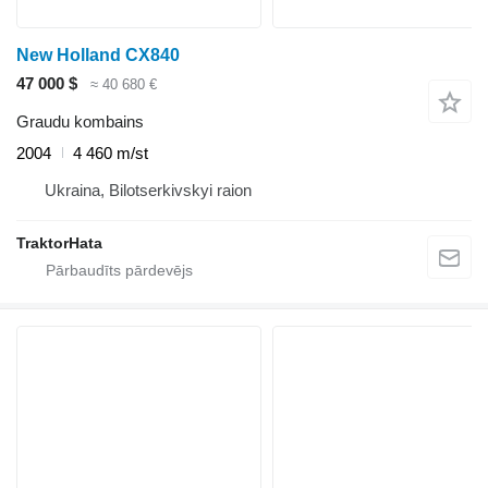
New Holland CX840
47 000 $
≈ 40 680 €
Graudu kombains
2004
4 460 m/st
Ukraina, Bilotserkivskyi raion
TraktorHata