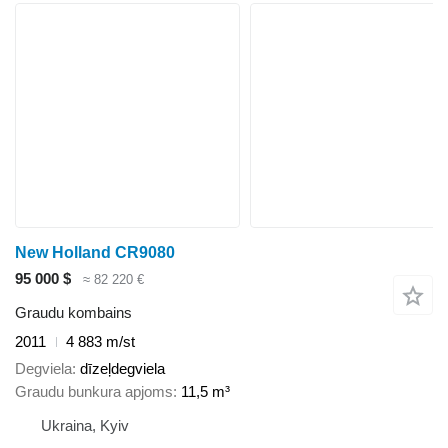
New Holland CR9080
95 000 $
≈ 82 220 €
Graudu kombains
2011
4 883 m/st
Degviela
dīzeļdegviela
Graudu bunkura apjoms
11,5 m³
Ukraina, Kyiv