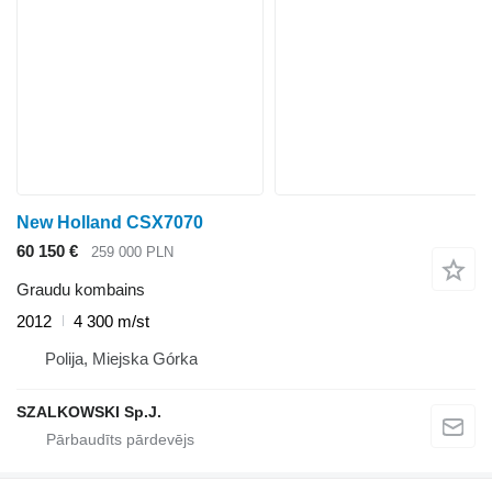
New Holland CSX7070
60 150 €
259 000 PLN
Graudu kombains
2012
4 300 m/st
Polija, Miejska Górka
SZALKOWSKI Sp.J.