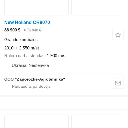
New Holland CR9070
88 900 $
≈ 76 940 €
Graudu kombains
2010
2 550 m/st
Rotora darba stundas
1 900 m/st
Ukraina, Nesterivka
OOO "Zaporozhe-Agrotehnika"