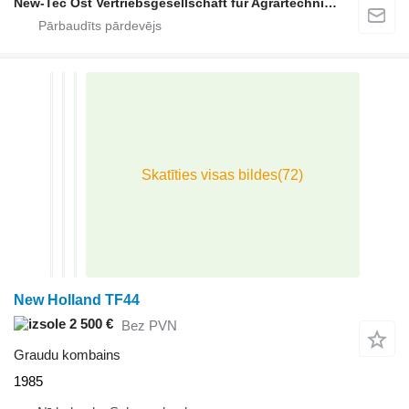
New-Tec Ost Vertriebsgesellschaft für Agrartechnik mbH
New Holland TF44
2 500 €
Bez PVN
Graudu kombains
1985