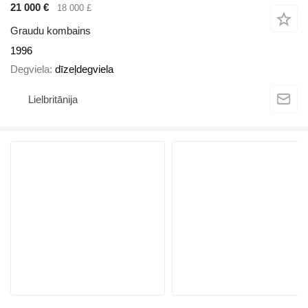
21 000 €
18 000 £
Graudu kombains
1996
Degviela
dīzeļdegviela
Lielbritānija