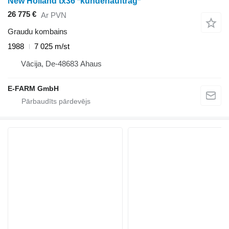
New Holland tx36 *kundenauftrag*
26 775 €
Ar PVN
Graudu kombains
1988
7 025 m/st
Vācija, De-48683 Ahaus
E-FARM GmbH