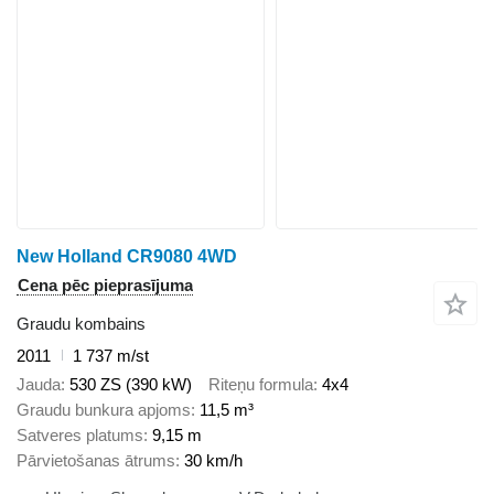
New Holland CR9080 4WD
Cena pēc pieprasījuma
Graudu kombains
2011
1 737 m/st
Jauda
530 ZS (390 kW)
Riteņu formula
4x4
Graudu bunkura apjoms
11,5 m³
Satveres platums
9,15 m
Pārvietošanas ātrums
30 km/h