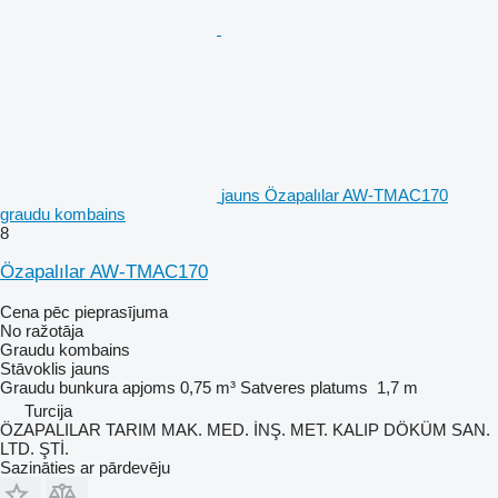
jauns Özapalılar AW-TMAC170
graudu kombains
8
Özapalılar AW-TMAC170
Cena pēc pieprasījuma
No ražotāja
Graudu kombains
Stāvoklis
jauns
Graudu bunkura apjoms
0,75 m³
Satveres platums
1,7 m
Turcija
ÖZAPALILAR TARIM MAK. MED. İNŞ. MET. KALIP DÖKÜM SAN.
LTD. ŞTİ.
Sazināties ar pārdevēju