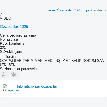
jauns Özapalılar 2025 pupu kombains
7
VIDEO
Özapalılar 2025
Cena pēc pieprasījuma
No ražotāja
Pupu kombains
2014
Stāvoklis
jauns
Turcija
ÖZAPALILAR TARIM MAK. MED. İNŞ. MET. KALIP DÖKÜM SAN.
LTD. ŞTİ.
Sazināties ar pārdevēju
Informācija par Özapalılar