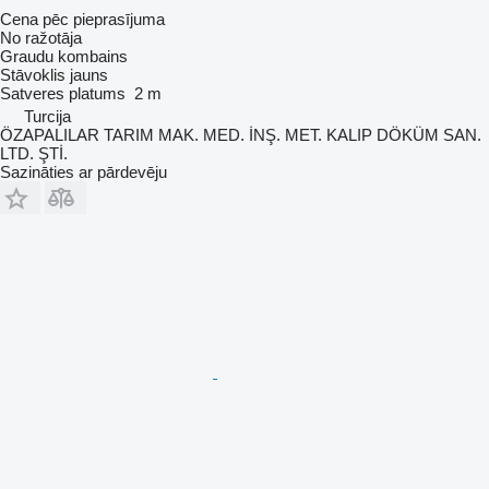
Cena pēc pieprasījuma
No ražotāja
Graudu kombains
Stāvoklis
jauns
Satveres platums
2 m
Turcija
ÖZAPALILAR TARIM MAK. MED. İNŞ. MET. KALIP DÖKÜM SAN.
LTD. ŞTİ.
Sazināties ar pārdevēju