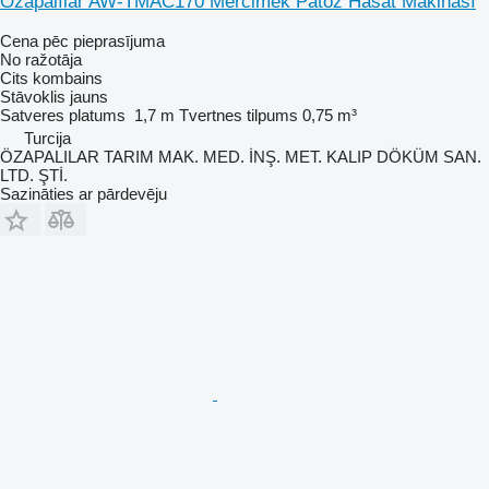
Özapalılar AW-TMAC170 Mercimek Patoz Hasat Makinası
Cena pēc pieprasījuma
No ražotāja
Cits kombains
Stāvoklis
jauns
Satveres platums
1,7 m
Tvertnes tilpums
0,75 m³
Turcija
ÖZAPALILAR TARIM MAK. MED. İNŞ. MET. KALIP DÖKÜM SAN.
LTD. ŞTİ.
Sazināties ar pārdevēju