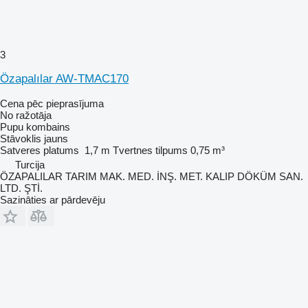
3
Özapalılar AW-TMAC170
Cena pēc pieprasījuma
No ražotāja
Pupu kombains
Stāvoklis
jauns
Satveres platums
1,7 m
Tvertnes tilpums
0,75 m³
Turcija
ÖZAPALILAR TARIM MAK. MED. İNŞ. MET. KALIP DÖKÜM SAN.
LTD. ŞTİ.
Sazināties ar pārdevēju