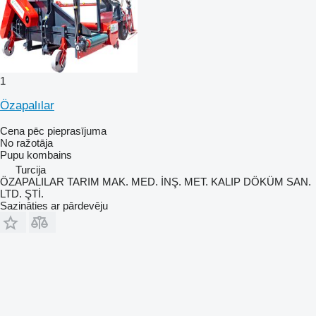
1
Özapalılar
Cena pēc pieprasījuma
No ražotāja
Pupu kombains
Turcija
ÖZAPALILAR TARIM MAK. MED. İNŞ. MET. KALIP DÖKÜM SAN.
LTD. ŞTİ.
Sazināties ar pārdevēju