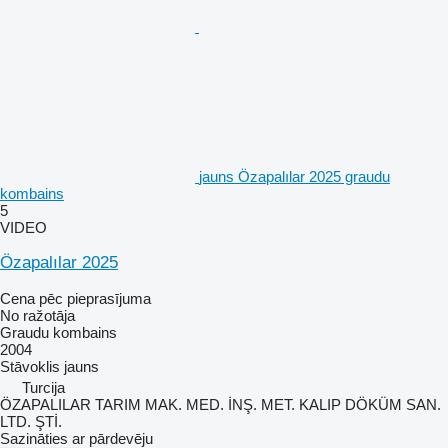
jauns Özapalılar 2025 graudu
kombains
5
VIDEO
Özapalılar 2025
Cena pēc pieprasījuma
No ražotāja
Graudu kombains
2004
Stāvoklis
jauns
Turcija
ÖZAPALILAR TARIM MAK. MED. İNŞ. MET. KALIP DÖKÜM SAN.
LTD. ŞTİ.
Sazināties ar pārdevēju