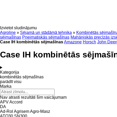
Izvietot sludinājumu
Agroline
»
Sējamā un stādāmā tehnika
»
Kombinētās sējmašīn
sējmašīnas
Pneimatiskās sējmašīnas
Mahāniskās precīzās izs
Case IH kombinētās sējmašīnas
Amazone
Horsch
John Deer
Case IH kombinētās sējmašī
Kategorija
kombinētās sējmašīnas
parādīt visu
Marka
Nav atrasti rezultāti šim vaicājumam
APV
Accord
DA
Ad-Rol
Agrisem
Agro-Masz
ATO30
SN300