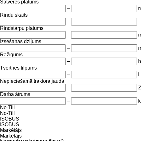
Satveres platums
–
Rindu skaits
–
Rindstarpu platums
–
Izsēšanas dziļums
–
Ražīgums
–
h
Tvertnes tilpums
–
l
Nepieciešamā traktora jauda
–
Darba ātrums
–
k
No-Till
No-Till
ISOBUS
ISOBUS
Marķētājs
Marķētājs