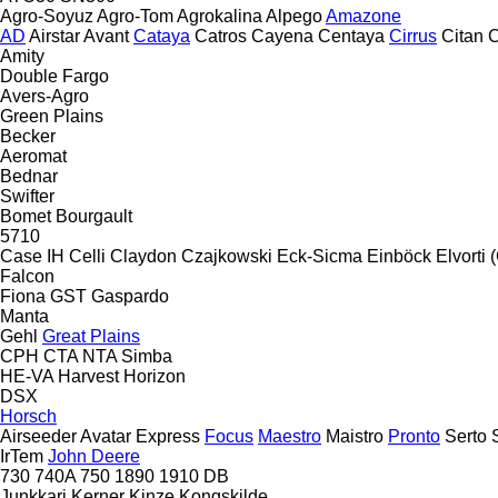
Agro-Soyuz
Agro-Tom
Agrokalina
Alpego
Amazone
AD
Airstar
Avant
Cataya
Catros
Cayena
Centaya
Cirrus
Citan
C
Amity
Double
Fargo
Avers-Agro
Green Plains
Becker
Aeromat
Bednar
Swifter
Bomet
Bourgault
5710
Case IH
Celli
Claydon
Czajkowski
Eck-Sicma
Einböck
Elvorti
Falcon
Fiona
GST
Gaspardo
Manta
Gehl
Great Plains
CPH
CTA
NTA
Simba
HE-VA
Harvest
Horizon
DSX
Horsch
Airseeder
Avatar
Express
Focus
Maestro
Maistro
Pronto
Serto
IrTem
John Deere
730
740A
750
1890
1910
DB
Junkkari
Kerner
Kinze
Kongskilde