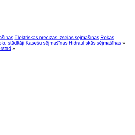
ašīnas
Elektriskās precīzās izsējas sējmašīnas
Rokas
oku stādītāji
Kasešu sējmašīnas
Hidrauliskās sējmašīnas
»
rstad
»