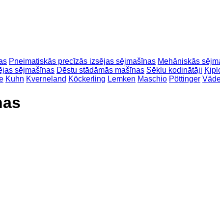
as
Pneimatiskās precīzās izsējas sējmašīnas
Mehāniskās sējm
ējas sējmašīnas
Dēstu stādāmās mašīnas
Sēklu kodinātāji
Ķipl
e
Kuhn
Kverneland
Köckerling
Lemken
Maschio
Pöttinger
Väde
nas