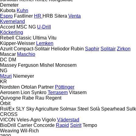
Demeter
Kubota
Kuhn
Espro
Fastliner
HR
HRB
Sitera
Venta
Kverneland
Accord
MSC
NG
U-Drill
Köckerling
Rebell Classic
Ultima
Vitu
Küpper-Weisser
Lemken
Azurit
Compact-Solitair
Heliodor
Rubin
Saphir
Solitair
Zirkon
Mascar
Maschio
DC
DM
Massey Ferguson
Mishel
Monosem
NG
Mzuri
Niemeyer
KR
Nordsten
Ortolan
Partner
Pöttinger
Aerosem
Lion
Synkro
Terrasem
Vitasem
Quivogne
Rabe
Rau
Regent
Orbit
Rol/Ex
SLY
Sky Agriculture
Solmax Steel
Solà
Spearhead
Sulk
CROSS
VICON
Veles-Agro
Vigolo
Väderstad
BioDrill
Carrier
Concorde
Rapid
Spirit
Tempo
Weaving
Wil-Rich