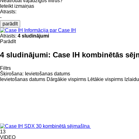
Neatrodat vajadzīgos filtrus?
Ieteikt izmaiņas
Atrasts:
-
parādīt
Informācija par Case IH
Atrasts:
4 sludinājumi
Parādīt
4 sludinājumi:
Case IH kombinētās sēj
Filtrs
Šķirošana
:
Ievietošanas datums
Ievietošanas datums
Dārgākie vispirms
Lētākie vispirms
Izlaid
13
VIDEO