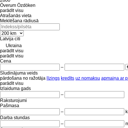
2800
Överum
Özdöken
parādīt visu
Atrašanās vieta
Meklēšana rādiusā
Latvija
citi
Ukraina
parādīt visu
parādīt visu
Cena
–
Sludinājuma veids
pārdošana
no ražotāja
līzings
kredīts
uz nomaksu
apmaiņa ar 
parādīt visu
Izlaiduma gads
–
Raksturojumi
Pašmasa
–
k
Darba stundas
–
m