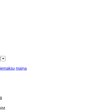
piemaksu
maiņa
g
/st