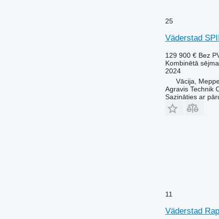
25
Väderstad SPI
129 900 €
Bez P
Kombinētā sējma
2024
Vācija, Mepp
Agravis Technik
Sazināties ar pār
11
Väderstad Rap