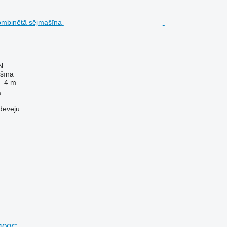
N
šīna
4 m
a
devēju