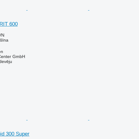
RIT 600
VN
šīna
en
 Center GmbH
devēju
id 300 Super