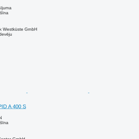
sījuma
šīna
nik Westküste GmbH
devēju
ID A 400 S
N
šīna