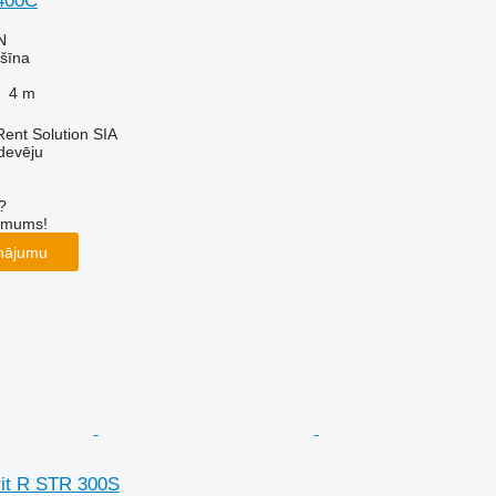
400C
N
šīna
4 m
Rent Solution SIA
devēju
?
r mums!
inājumu
rit R STR 300S