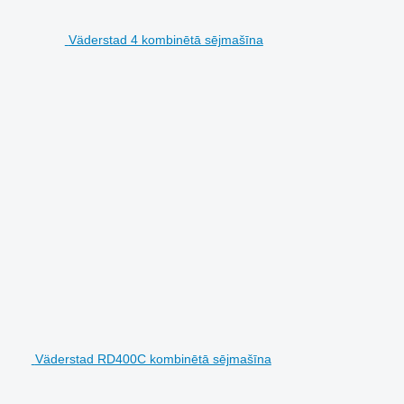
Väderstad 4 kombinētā sējmašīna
Väderstad RD400C kombinētā sējmašīna