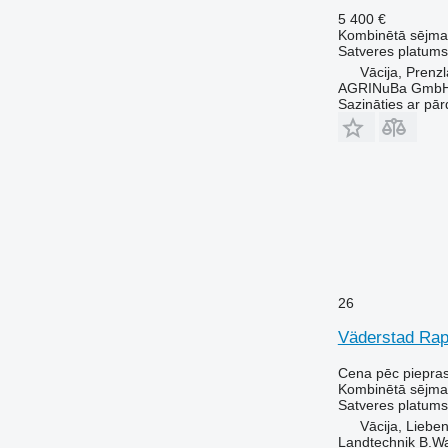
5 400 €
Kombinētā sējma
Satveres platums
Vācija, Prenz
AGRINuBa Gmb
Sazināties ar pār
26
Väderstad Rap
Cena pēc piepra
Kombinētā sējma
Satveres platums
Vācija, Liebe
Landtechnik B.W