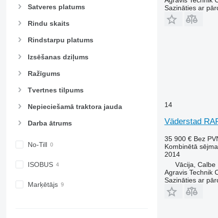
Agravis Technik
Satveres platums
Sazināties ar pār
Rindu skaits
Rindstarpu platums
Izsēšanas dziļums
Ražīgums
Tvertnes tilpums
14
Nepieciešamā traktora jauda
Väderstad RA
Darba ātrums
35 900 €
Bez PV
No-Till
Kombinētā sējma
2014
Vācija, Calbe
ISOBUS
Agravis Technik
Sazināties ar pār
Marķētājs