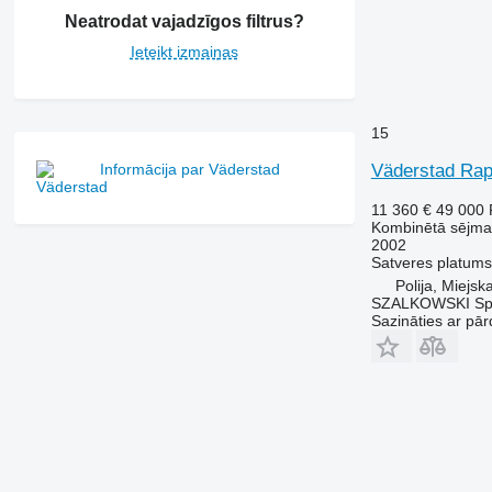
Neatrodat vajadzīgos filtrus?
Ieteikt izmaiņas
15
Informācija par Väderstad
Väderstad Rap
11 360 €
49 000
Kombinētā sējma
2002
Satveres platums
Polija, Miejs
SZALKOWSKI Sp
Sazināties ar pār