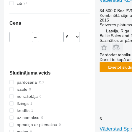
Väderstad RD
citi
Vācija
Polija
Ukraina
34 500 €
Bez PV
Kombinētā sējma
Lietuva
2015
Cena
Rumānija
Satveres platums
Latvija, Rīga
Lielbritānija
Baltic Sales and 
–
Bulgārija
Sazināties ar pār
Zviedrija
Dānija
Pārdodat tehniku
Dariet to kopā a
parādīt visu
Izvietot slud
Sludinājuma veids
pārdošana
izsole
no ražotāja
līzings
kredīts
uz nomaksu
6
apmaiņa ar piemaksu
Väderstad Spi
maiņa