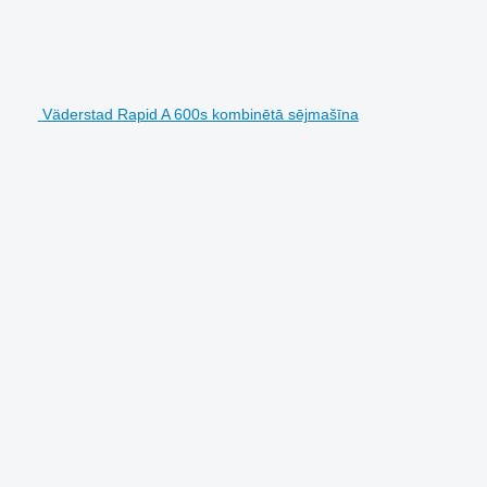
Väderstad Rapid A 600s kombinētā sējmašīna