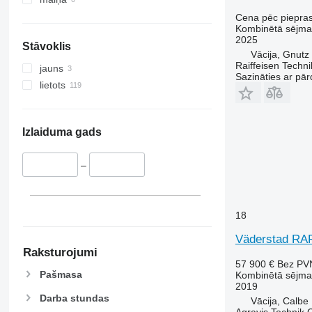
Cena pēc piepra
Kombinētā sējma
2025
Stāvoklis
Vācija, Gnutz
Raiffeisen Tech
jauns
Sazināties ar pār
lietots
Izlaiduma gads
–
18
Väderstad RAP
Raksturojumi
57 900 €
Bez PV
Pašmasa
Kombinētā sējma
2019
Darba stundas
Vācija, Calbe