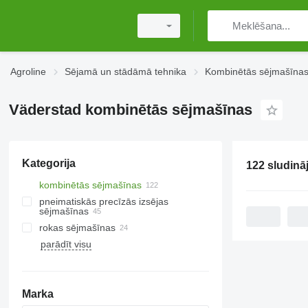
Agroline
Sējamā un stādāmā tehnika
Kombinētās sējmašīna
Väderstad kombinētās sējmašīnas
Kategorija
kombinētās sējmašīnas
pneimatiskās precīzās izsējas
sējmašīnas
rokas sējmašīnas
parādīt visu
Marka