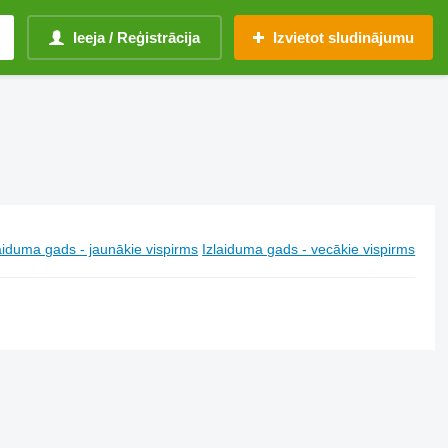
Ieeja / Reģistrācija
Izvietot sludinājumu
aiduma gads - jaunākie vispirms
Izlaiduma gads - vecākie vispirms