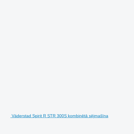
Väderstad Spirit R STR 300S kombinētā sējmašīna