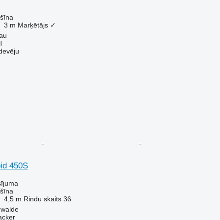
šīna
3 m
Marķētājs
✓
lau
H
devēju
id 450S
sījuma
šīna
4,5 m
Rindu skaits
36
nwalde
acker