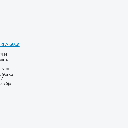
id A 600s
 PLN
šīna
6 m
ka Górka
.J.
devēju