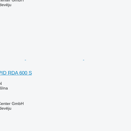
 Center GmbH
devēju
PID RDA 600 S
N
šīna
 Center GmbH
devēju