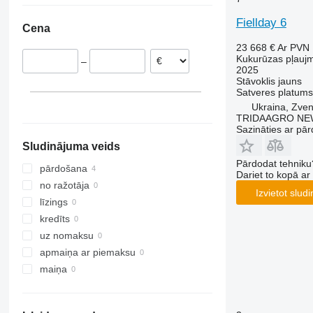
Fiellday 6
Cena
23 668 €
Ar PVN
Kukurūzas pļauj
–
2025
Stāvoklis
jauns
Satveres platums
Ukraina, Zve
TRIDAAGRO NE
Sazināties ar pār
Sludinājuma veids
Pārdodat tehniku
pārdošana
Dariet to kopā a
no ražotāja
Izvietot slud
līzings
kredīts
uz nomaksu
apmaiņa ar piemaksu
maiņa