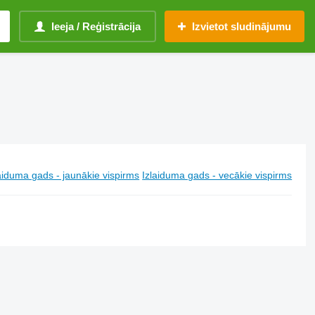
Ieeja / Reģistrācija
Izvietot sludinājumu
aiduma gads - jaunākie vispirms
Izlaiduma gads - vecākie vispirms