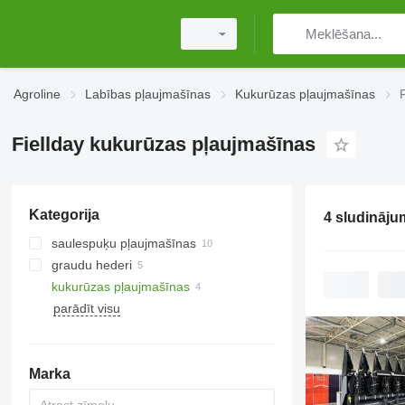
Agroline
Labības pļaujmašīnas
Kukurūzas pļaujmašīnas
Fiellday kukurūzas pļaujmašīnas
Kategorija
4 sludināju
saulespuķu pļaujmašīnas
graudu hederi
kukurūzas pļaujmašīnas
parādīt visu
Marka