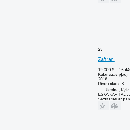
23
Zaffrani
19 000 $
≈ 16 44
Kukurūzas pļauj
2018
Rindu skaits
8
Ukraina, Kyiv
ESKA KAPITAL van
Sazināties ar pār