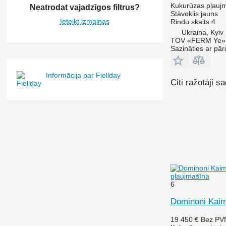
Kukurūzas pļauj
Neatrodat vajadzīgos filtrus?
Stāvoklis
jauns
Ieteikt izmaiņas
Rindu skaits
4
Ukraina, Kyiv
TOV «FERM Ye»
Sazināties ar pār
Informācija par Fiellday
Citi ražotāji 
pļaujmašīna
6
Dominoni Kai
19 450 €
Bez PV