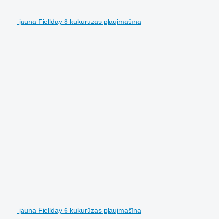
jauna Fiellday 8 kukurūzas pļaujmašīna
jauna Fiellday 6 kukurūzas pļaujmašīna