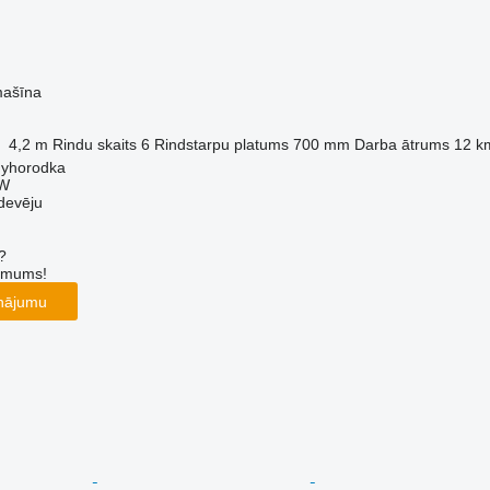
mašīna
4,2 m
Rindu skaits
6
Rindstarpu platums
700 mm
Darba ātrums
12 k
nyhorodka
W
devēju
?
r mums!
inājumu