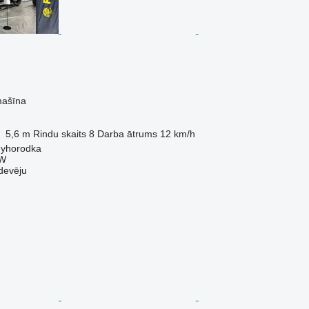
mašīna
5,6 m
Rindu skaits
8
Darba ātrums
12 km/h
nyhorodka
W
devēju