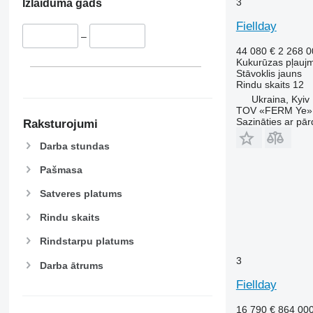
3
Izlaiduma gads
Fiellday
–
44 080 €
2 268 
Kukurūzas pļauj
Stāvoklis
jauns
Rindu skaits
12
Ukraina, Kyiv
TOV «FERM Ye»
Sazināties ar pār
Raksturojumi
Darba stundas
Pašmasa
Satveres platums
Rindu skaits
Rindstarpu platums
3
Darba ātrums
Fiellday
16 790 €
864 00