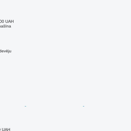
000 UAH
mašīna
devēju
0 UAH