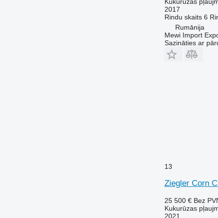
Kukurūzas pļauj
2017
Rindu skaits
6
Ri
Rumānija
Mewi Import Expor
Sazināties ar pār
13
Ziegler Corn 
25 500 €
Bez PV
Kukurūzas pļauj
2021