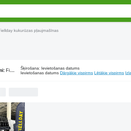
Fiellday kukurūzas pļaujmašīnas
Šķirošana
:
Ievietošanas datums
mi:
Fiellday kukurūzas pļaujmašīnas
Ievietošanas datums
Dārgākie vispirms
Lētākie vispirms
Izl