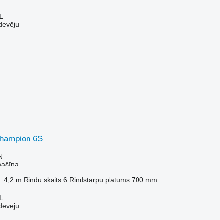
L
devēju
Champion 6S
N
mašīna
4,2 m
Rindu skaits
6
Rindstarpu platums
700 mm
L
devēju