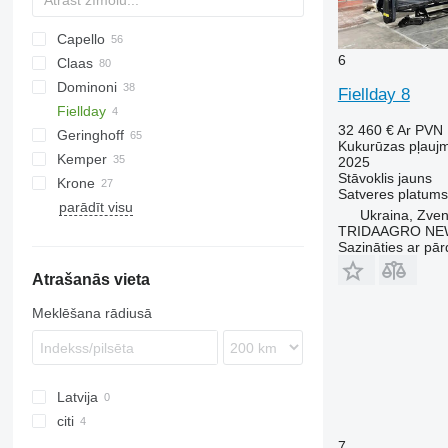
Capello
6
Claas
Diamant
1083
Dominoni
QUASAR
2188
Conspeed
Fiellday 8
Fiellday
2388
Corio
Kaiman
MHS
L-series
32 460 €
Ar PVN
Geringhoff
4408
Jaguar
Rock
Kukurūzas pļauj
Kemper
4412
Orbis
S978
HORIZON
608
2025
Stāvoklis
jauns
Krone
Sunspeed
SL
PCA
C-series
Champion
KMS
Satveres platums
parādīt visu
RD
EasyCollect
MDD-200
SFH
CX
Drago GT
OptiCorn
8244
Corn Champion
Ukraina, Zve
ROTA DISC
FX
Drago SR6
TRIDAAGRO NE
Sazināties ar pār
NH
Atrašanās vieta
Meklēšana rādiusā
Latvija
citi
Ukraina
7