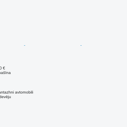
0 €
mašīna
tazhni avtomobili
devēju