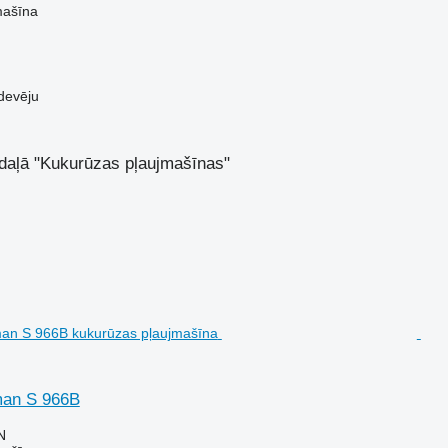
mašīna
devēju
sadaļā "Kukurūzas pļaujmašīnas"
man S 966B
N