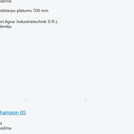
mašīna
ndstarpu platums
700 mm
t Agrar Industrietechnik S.R.L.
devēju
Champion 6S
N
mašīna