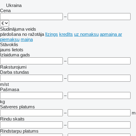
Ukraina
Cena
–
Sludinājuma veids
pārdošana
no ražotāja
līzings
kredīts
uz nomaksu
apmaiņa ar
piemaksu
maiņa
Stāvoklis
jauns
lietots
Izlaiduma gads
–
Raksturojumi
Darba stundas
–
m/st
Pašmasa
–
kg
Satveres platums
–
m
Rindu skaits
–
Rindstarpu platums