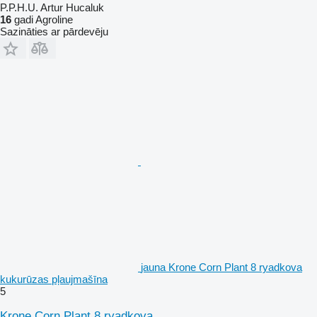
P.P.H.U. Artur Hucaluk
16
gadi Agroline
Sazināties ar pārdevēju
jauna Krone Corn Plant 8 ryadkova
kukurūzas pļaujmašīna
5
Krone Corn Plant 8 ryadkova