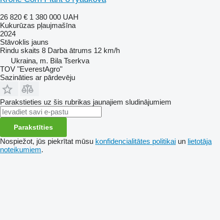
26 820 €
1 380 000 UAH
Kukurūzas pļaujmašīna
2024
Stāvoklis
jauns
Rindu skaits
8
Darba ātrums
12 km/h
Ukraina, m. Bila Tserkva
TOV "EverestAgro"
Sazināties ar pārdevēju
Parakstieties uz šis rubrikas jaunajiem sludinājumiem
Parakstīties
Nospiežot, jūs piekrītat mūsu
konfidencialitātes politikai
un
lietotāja
noteikumiem
.