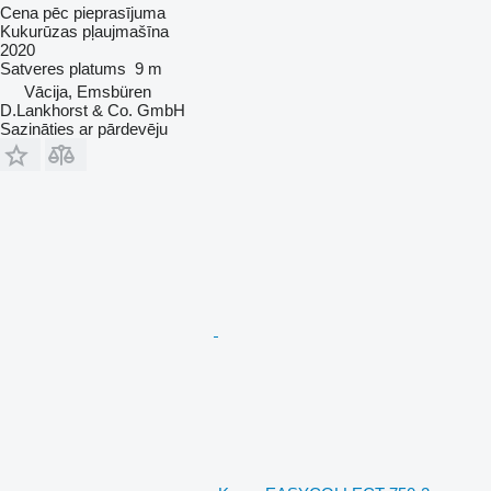
Cena pēc pieprasījuma
Kukurūzas pļaujmašīna
2020
Satveres platums
9 m
Vācija, Emsbüren
D.Lankhorst & Co. GmbH
Sazināties ar pārdevēju