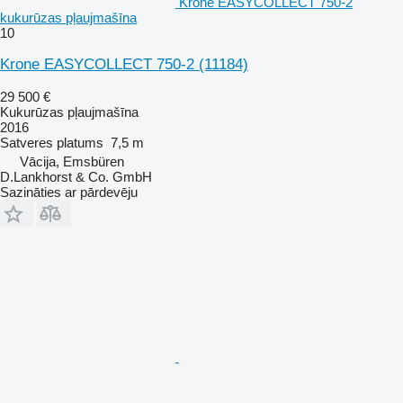
Krone EASYCOLLECT 750-2
kukurūzas pļaujmašīna
10
Krone EASYCOLLECT 750-2
(11184)
29 500 €
Kukurūzas pļaujmašīna
2016
Satveres platums
7,5 m
Vācija, Emsbüren
D.Lankhorst & Co. GmbH
Sazināties ar pārdevēju