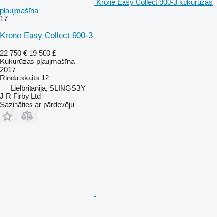
Krone Easy Collect 900-3 kukurūzas
pļaujmašīna
17
Krone Easy Collect 900-3
22 750 €
19 500 £
Kukurūzas pļaujmašīna
2017
Rindu skaits
12
Lielbritānija, SLINGSBY
J R Firby Ltd
Sazināties ar pārdevēju