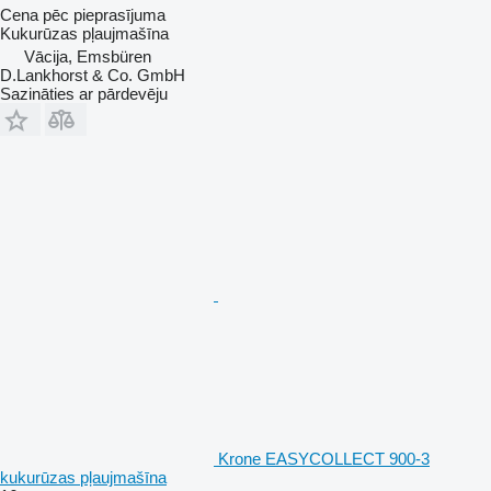
Cena pēc pieprasījuma
Kukurūzas pļaujmašīna
Vācija, Emsbüren
D.Lankhorst & Co. GmbH
Sazināties ar pārdevēju
Krone EASYCOLLECT 900-3
kukurūzas pļaujmašīna