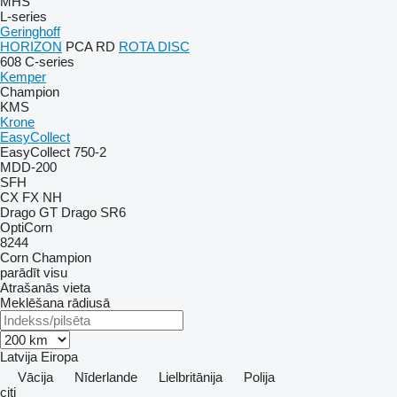
MHS
L-series
Geringhoff
HORIZON
PCA
RD
ROTA DISC
608
C-series
Kemper
Champion
KMS
Krone
EasyCollect
EasyCollect 750-2
MDD-200
SFH
CX
FX
NH
Drago GT
Drago SR6
OptiCorn
8244
Corn Champion
parādīt visu
Atrašanās vieta
Meklēšana rādiusā
Latvija
Eiropa
Vācija
Nīderlande
Lielbritānija
Polija
citi