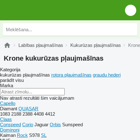
Labības pļaujmašīnas
Kukurūzas pļaujmašīnas
Krone
Krone kukurūzas pļaujmašīnas
Kategorija
kukurūzas pļaujmašīnas
rotora pļaujmašīnas
graudu hederi
parādīt visu
Marka
Nav atrasti rezultāti šim vaicājumam
Capello
Diamant
QUASAR
1083
2188
2388
4408
4412
Claas
Conspeed
Corio
Jaguar
Orbis
Sunspeed
Dominoni
Kaiman
Rock
S978
SL