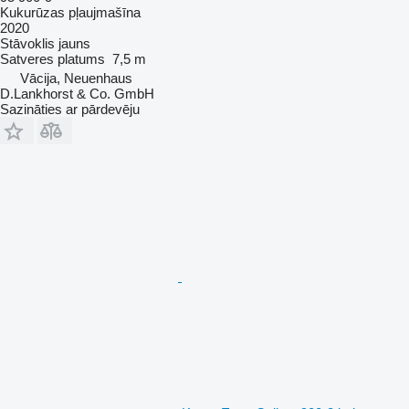
Kukurūzas pļaujmašīna
2020
Stāvoklis
jauns
Satveres platums
7,5 m
Vācija, Neuenhaus
D.Lankhorst & Co. GmbH
Sazināties ar pārdevēju