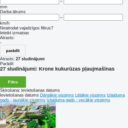
–
mm
Darba ātrums
–
km/h
Neatrodat vajadzīgos filtrus?
Ieteikt izmaiņas
Atrasts:
-
parādīt
Atrasts:
27 sludinājumi
Parādīt
27 sludinājumi:
Krone kukurūzas pļaujmašīnas
Filtrs
Šķirošana
:
Ievietošanas datums
Ievietošanas datums
Dārgākie vispirms
Lētākie vispirms
Izlaiduma
gads - jaunākie vispirms
Izlaiduma gads - vecākie vispirms