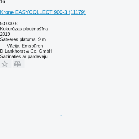
16
Krone EASYCOLLECT 900-3
(11179)
50 000 €
Kukurūzas pļaujmašīna
2019
Satveres platums
9 m
Vācija, Emsbüren
D.Lankhorst & Co. GmbH
Sazināties ar pārdevēju