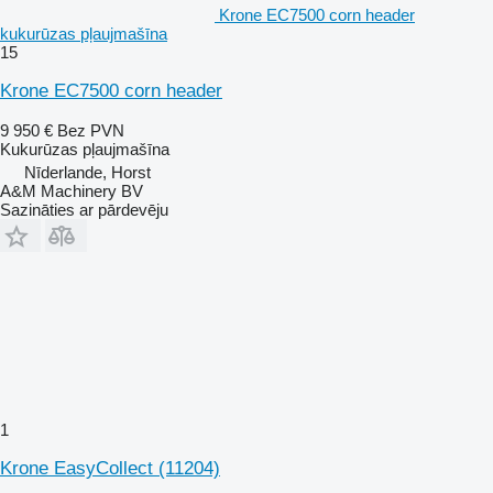
Krone EC7500 corn header
kukurūzas pļaujmašīna
15
Krone EC7500 corn header
9 950 €
Bez PVN
Kukurūzas pļaujmašīna
Nīderlande, Horst
A&M Machinery BV
Sazināties ar pārdevēju
1
Krone EasyCollect
(11204)