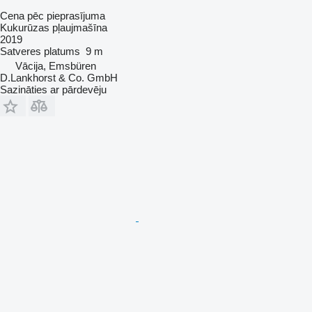
Cena pēc pieprasījuma
Kukurūzas pļaujmašīna
2019
Satveres platums
9 m
Vācija, Emsbüren
D.Lankhorst & Co. GmbH
Sazināties ar pārdevēju