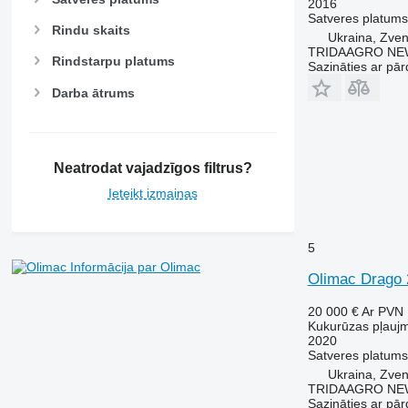
2016
Satveres platums
Rindu skaits
Ukraina, Zve
TRIDAAGRO NE
Rindstarpu platums
Sazināties ar pār
Darba ātrums
Neatrodat vajadzīgos filtrus?
Ieteikt izmaiņas
5
Informācija par Olimac
Olimac Drago 
20 000 €
Ar PVN
Kukurūzas pļauj
2020
Satveres platums
Ukraina, Zve
TRIDAAGRO NE
Sazināties ar pār