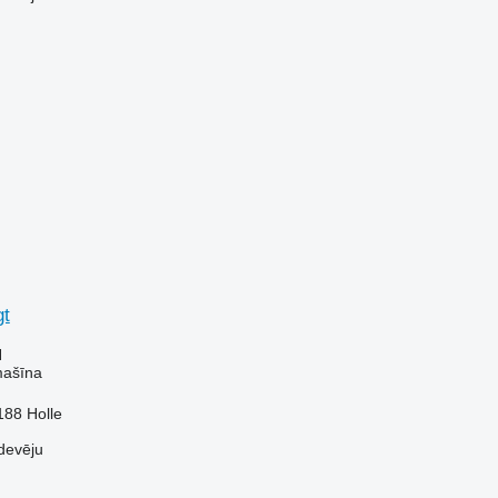
gt
N
mašīna
188 Holle
devēju