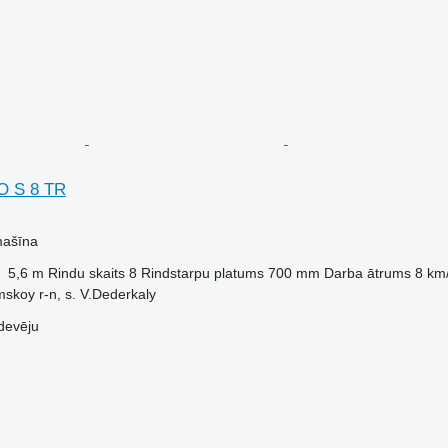
O S 8 TR
mašīna
5,6 m
Rindu skaits
8
Rindstarpu platums
700 mm
Darba ātrums
8 km
skoy r-n, s. V.Dederkaly
devēju