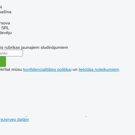
N
mašīna
rsova
 SRL
devēju
šis rubrikas jaunajiem sludinājumiem
ekrītat mūsu
konfidencialitātes politikai
un
lietotāja noteikumiem
.
rezerves daļām