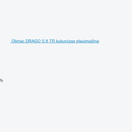
Olimac DRAGO S 8 TR kukurūzas pļaujmašīna
/h