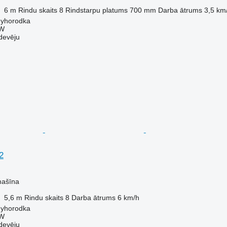
6 m
Rindu skaits
8
Rindstarpu platums
700 mm
Darba ātrums
3,5 km
nyhorodka
W
devēju
2
mašīna
5,6 m
Rindu skaits
8
Darba ātrums
6 km/h
nyhorodka
W
devēju