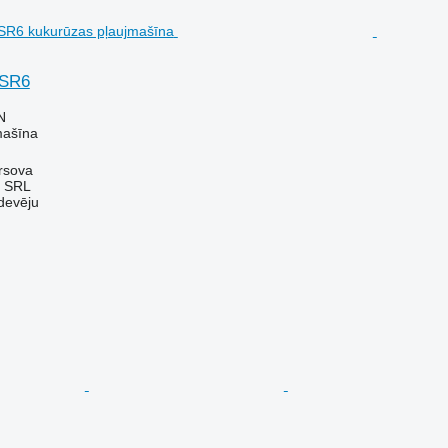
 SR6
N
mašīna
rsova
 SRL
devēju