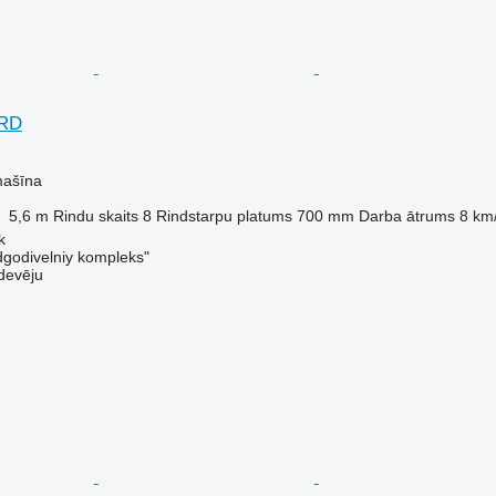
TRD
mašīna
5,6 m
Rindu skaits
8
Rindstarpu platums
700 mm
Darba ātrums
8 km
k
dgodivelniy kompleks"
devēju