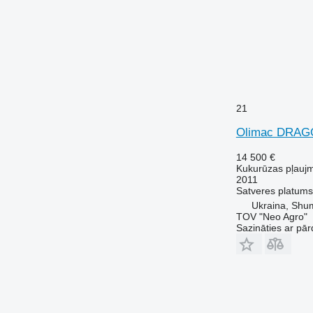
21
Olimac DRAG
14 500 €
Kukurūzas pļauj
2011
Satveres platums
Ukraina, Shum
TOV "Neo Agro"
Sazināties ar pār