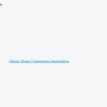
/h
Olimac Drago 2 kukurūzas pļaujmašīna