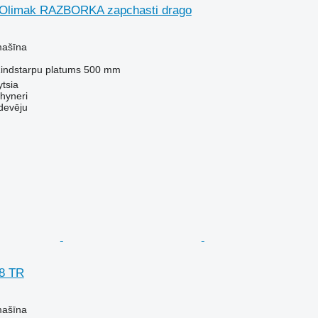
 Olimak RAZBORKA zapchasti drago
mašīna
indstarpu platums
500 mm
ytsia
hyneri
devēju
8 TR
mašīna