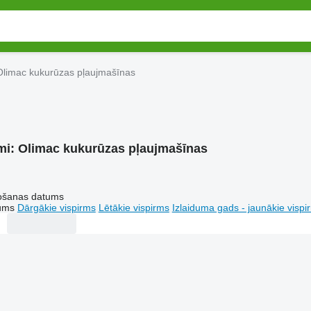
Olimac kukurūzas pļaujmašīnas
mi:
Olimac kukurūzas pļaujmašīnas
tošanas datums
tums
Dārgākie vispirms
Lētākie vispirms
Izlaiduma gads - jaunākie vispi