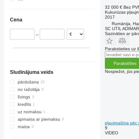
Bulgārija
Ukraina
32 000 €
Bez PV
Kukurūzas pļauj
Vācija
2017
Cena
Polija
Rumānija, Ha
SC UTIL ADIMAR
Lietuva
Sazināties ar pār
–
Ungārija
Parakstieties uz 
Parakstīties
Nospiežot, jūs pi
Sludinājuma veids
pārdošana
no ražotāja
līzings
kredīts
uz nomaksu
apmaiņa ar piemaksu
pļaujmašīna pēc 
maiņa
9
VIDEO