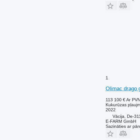
1
Olimac drago 
113 100 €
Ar PV
Kukurūzas pļauj
2022
Vācija, De-31
E-FARM GmbH
Sazināties ar pār