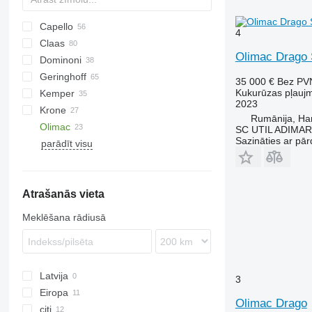
Capello
4
Claas
Diamant
1083
Olimac Drago
Dominoni
QUASAR
2188
Conspeed
Geringhoff
2388
Corio
Kaiman
MHS
L-series
35 000 €
Bez PV
Kukurūzas pļauj
Kemper
4408
Jaguar
Rock
HORIZON
608
2023
Krone
4412
Orbis
S978
PCA
C-series
Champion
KMS
Rumānija, Ha
Olimac
Sunspeed
SL
RD
EasyCollect
MDD-200
SFH
CX
SC UTIL ADIMAR
Sazināties ar pār
parādīt visu
ROTA DISC
FX
Drago GT
OptiCorn
8244
Corn Champion
NH
Drago SR6
Atrašanās vieta
Meklēšana rādiusā
Latvija
3
Eiropa
Olimac Drago
citi
Rumānija