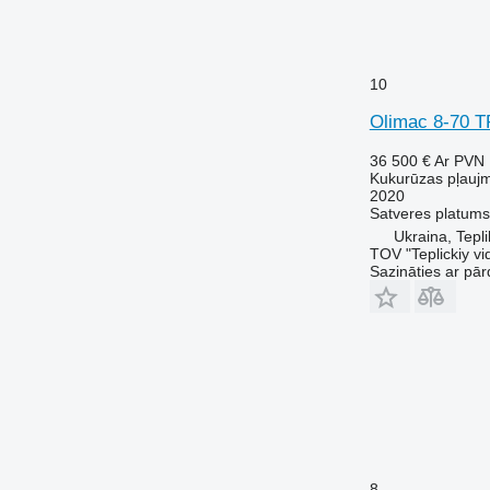
10
Olimac 8-70 
36 500 €
Ar PVN
Kukurūzas pļauj
2020
Satveres platums
Ukraina, Tepli
TOV "Teplickiy vi
Sazināties ar pār
8