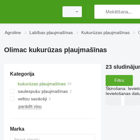
Agroline
Labības pļaujmašīnas
Kukurūzas pļaujmašīnas
Olimac kukurūzas pļaujmašīnas
23 sludināju
Kategorija
Filtrs
kukurūzas pļaujmašīnas
Šķirošana
:
Ievie
saulespuķu pļaujmašīnas
Ievietošanas da
veltņu savācēji
parādīt visu
Marka