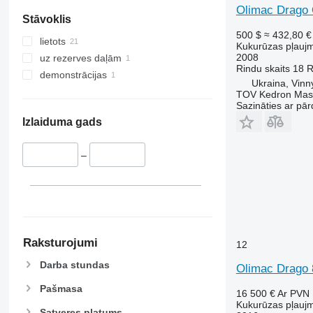
Olimac Drago
Stāvoklis
500 $
≈ 432,80 €
lietots
Kukurūzas pļauj
2008
uz rezerves daļām
Rindu skaits
18
R
demonstrācijas
Ukraina, Vinn
TOV Kedron Mas
Sazināties ar pār
Izlaiduma gads
–
Raksturojumi
12
Darba stundas
Olimac Drago 
Pašmasa
16 500 €
Ar PVN
Kukurūzas pļauj
Satveres platums